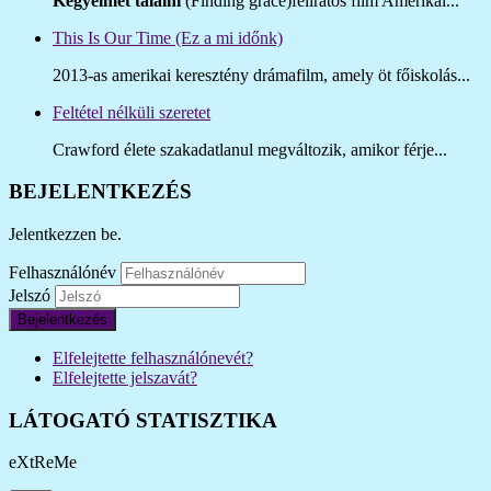
Kegyelmet találni
(Finding grace)feliratos film Amerikai...
This Is Our Time (Ez a mi időnk)
2013-as amerikai keresztény drámafilm, amely öt főiskolás...
Feltétel nélküli szeretet
Crawford élete szakadatlanul megváltozik, amikor férje...
BEJELENTKEZÉS
Jelentkezzen be.
Felhasználónév
Jelszó
Bejelentkezés
Elfelejtette felhasználónevét?
Elfelejtette jelszavát?
LÁTOGATÓ STATISZTIKA
eXtReMe