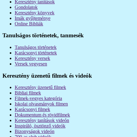
Keresztény tanítások
Gondolatok
Keresztény könyvek
Imák gyűjteménye
Online Bibliák
Tanulságos történetek, tanmesék
Tanulságos történetek
Karácsonyi történetek
Keresztény versek
Versek vegyesen
Keresztény üzenetű filmek és videók
Keresztény üzenetű filmek
Bibliai filmek
Filmek-vegyes kategória
Iskolai olvasmányok filmen
Karácsonyi filmek
Dokumentum és rövidfilmek
Keresztény tanítások videón
Inspiráló, ösztönző videók
Bizonyságok videón
700-as club videók