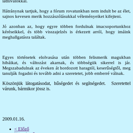
látnivalókkal.
Hátránynak tartjuk, hogy a fórum rovatunkban nem indult be az élet,
sajnos kevesen merik hozzászólásukkal véleményeiket kifejteni.
Jó azonban az, hogy egyre többen fordulnak imacsoportunkhoz
kéréseikkel, és több visszajelzés is érkezett arról, hogy imáink
meghallgatásra találtak.
Egyes történetek elolvasása után többen felismerik magukban
hibáikat, és változást akarnak, és többségük sikerrel is jár.
Megszabadulnak az éveken át hordozott haragtól, keserűségtől, meg
tanulják fogadni és tovább adni a szeretetet, jobb emberré válnak.
Köszönjük látogatásodat, hűségedet és segítségedet. Szeretettel
várunk, bármikor jössz is.
2009.01.16.
< Előző