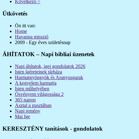
Következő >
Útkövetés
Ön itt van:
Home
Havanna misszió
2009 - Egy éves születésnap
ÁHÍTATOK – Napi bibliai üzenetek
Napi áhítatok, igei gondolatok 2026
Isten ígéreteinek tárháza
Harmatgyöngyök és Aranysugarak
A kegyelem harmatja
Isten műhelyében
Ösvényem világossága 2
365 napon
Asztal a pusztában
Napi remény
Mai Ige
KERESZTÉNY tanítások - gondolatok