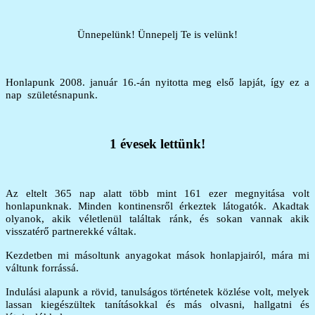
Ünnepelünk! Ünnepelj Te is velünk!
Honlapunk 2008. január 16.-án nyitotta meg első lapját, így ez a
nap születésnapunk.
1 évesek lettünk!
Az eltelt 365 nap alatt több mint 161 ezer megnyitása volt
honlapunknak. Minden kontinensről érkeztek látogatók. Akadtak
olyanok, akik véletlenül találtak ránk, és sokan vannak akik
visszatérő partnerekké váltak.
Kezdetben mi másoltunk anyagokat mások honlapjairól, mára mi
váltunk forrássá.
Indulási alapunk a rövid, tanulságos történetek közlése volt, melyek
lassan kiegészültek tanításokkal és más olvasni, hallgatni és