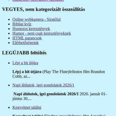
VEGYES, nem kategorizált összeállítás
Online webkamera - Siratófal
Bibliai kvíz
Humoros keresztények
Humor - nem csak keresztényeknek
HTML parancsok
Elérhetőségeink
LEGÚJABB feltöltés
Lépj a hit útjára
Lépj a hit útjára
(Play The Flute)feliratos film Brandon
Cobb, az...
Napi áhítatok, igei gondolatok 2026/1
Napi áhítatok, igei gondolatok 2026/1
2026. január 01-
június 30....
Kegyelmet találni