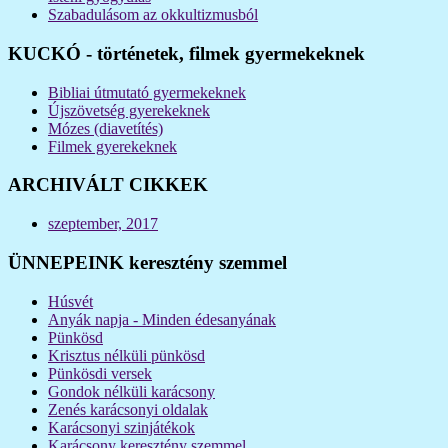
Szabadulásom az okkultizmusból
KUCKÓ - történetek, filmek gyermekeknek
Bibliai útmutató gyermekeknek
Újszövetség gyerekeknek
Mózes (diavetítés)
Filmek gyerekeknek
ARCHIVÁLT CIKKEK
szeptember, 2017
ÜNNEPEINK keresztény szemmel
Húsvét
Anyák napja - Minden édesanyának
Pünkösd
Krisztus nélküli pünkösd
Pünkösdi versek
Gondok nélküli karácsony
Zenés karácsonyi oldalak
Karácsonyi szinjátékok
Karácsony keresztény szemmel