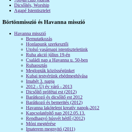
Dicsőítés, Worship
Agapé Istentisztelet
Börtönmisszió és Havanna misszió
Havanna misszió
Bemutatkozás
Honlapunk szerkesztői
Utolsó vasárnapi istentiszteletünk
Ruha akció július 19-én
Családi nap a Havanna u. 50-ben
Ruhaosztás
Meglopták közösségünket
Kubai testvérünk ebédmeghívása
Imahét 3. napja
2012 - Új év váró - 2013
Dicsőítő prófétai est (2012)
Barátkozó és dicsőítő est 2012
Barátkozó és bemerités (2012)
Havanna lakótelepi kreatív napok-2012
Kapcsolatépítő nap 2012.05.13.
Rendhagyó húsvét hétfő (2012)
Móni megtérése
Imaterem megnyitó (2011)