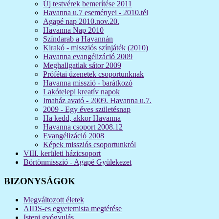
Új testvérek bemerítése 2011
Havanna u.7 eseményei - 2010.tél
Agapé nap 2010.nov.20.
Havanna Nap 2010
Színdarab a Havannán
Kirakó - missziós színjáték (2010)
Havanna evangélizáció 2009
Meghallgatlak sátor 2009
Prófétai üzenetek csoportunknak
Havanna misszió - barátkozó
Lakótelepi kreatív napok
Imaház avató - 2009. Havanna u.7.
2009 - Egy éves születésnap
Ha kedd, akkor Havanna
Havanna csoport 2008.12
Evangélizáció 2008
Képek missziós csoportunkról
VIII. kerületi házicsoport
Börtönmisszió - Agapé Gyülekezet
BIZONYSÁGOK
Megváltozott életek
AIDS-es egyetemista megtérése
Isteni gyógyulás