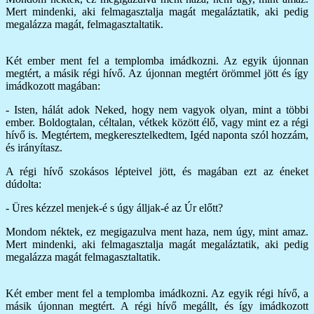
Mert mindenki, aki felmagasztalja magát megaláztatik, aki pedig
megalázza magát, felmagasztaltatik.
Két ember ment fel a templomba imádkozni. Az egyik újonnan
megtért, a másik régi hívő. Az újonnan megtért örömmel jött és így
imádkozott magában:
- Isten, hálát adok Neked, hogy nem vagyok olyan, mint a többi
ember. Boldogtalan, céltalan, vétkek között élő, vagy mint ez a régi
hívő is. Megtértem, megkeresztelkedtem, Igéd naponta szól hozzám,
és irányítasz.
A régi hívő szokásos lépteivel jött, és magában ezt az éneket
dúdolta:
- Üres kézzel menjek-é s úgy álljak-é az Úr előtt?
Mondom néktek, ez megigazulva ment haza, nem úgy, mint amaz.
Mert mindenki, aki felmagasztalja magát megaláztatik, aki pedig
megalázza magát felmagasztaltatik.
Két ember ment fel a templomba imádkozni. Az egyik régi hívő, a
másik újonnan megtért. A régi hívő megállt, és így imádkozott