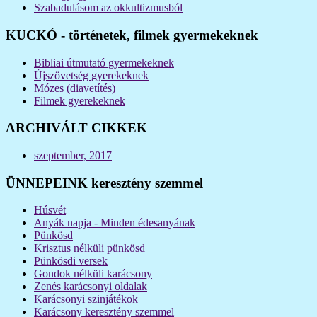
Szabadulásom az okkultizmusból
KUCKÓ - történetek, filmek gyermekeknek
Bibliai útmutató gyermekeknek
Újszövetség gyerekeknek
Mózes (diavetítés)
Filmek gyerekeknek
ARCHIVÁLT CIKKEK
szeptember, 2017
ÜNNEPEINK keresztény szemmel
Húsvét
Anyák napja - Minden édesanyának
Pünkösd
Krisztus nélküli pünkösd
Pünkösdi versek
Gondok nélküli karácsony
Zenés karácsonyi oldalak
Karácsonyi szinjátékok
Karácsony keresztény szemmel