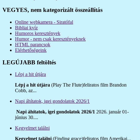
VEGYES, nem kategorizált összeállítás
Online webkamera - Siratófal
Bibliai kvíz
Humoros keresztények
Humor - nem csak keresztényeknek
HTML parancsok
Elérhetőségeink
LEGÚJABB feltöltés
Lépj a hit útjára
Lépj a hit útjára
(Play The Flute)feliratos film Brandon
Cobb, az...
Napi áhítatok, igei gondolatok 2026/1
Napi áhítatok, igei gondolatok 2026/1
2026. január 01-
június 30....
Kegyelmet találni
Kegyelmet találni
(Finding grace)feliratos film Amerikai...