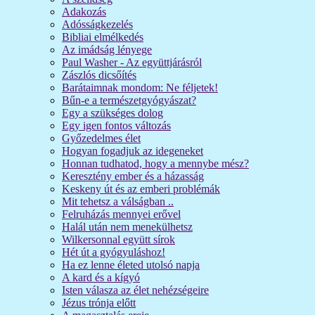
Adakozás
Adósságkezelés
Bibliai elmélkedés
Az imádság lényege
Paul Washer - Az együttjárásról
Zászlós dicsőítés
Barátaimnak mondom: Ne féljetek!
Bűn-e a természetgyógyászat?
Egy a szükséges dolog
Egy igen fontos változás
Győzedelmes élet
Hogyan fogadjuk az idegeneket
Honnan tudhatod, hogy a mennybe mész?
Keresztény ember és a házasság
Keskeny út és az emberi problémák
Mit tehetsz a válságban ..
Felruházás mennyei erővel
Halál után nem menekülhetsz
Wilkersonnal együtt sírok
Hét út a gyógyuláshoz!
Ha ez lenne életed utolsó napja
A kard és a kígyó
Isten válasza az élet nehézségeire
Jézus trónja előtt