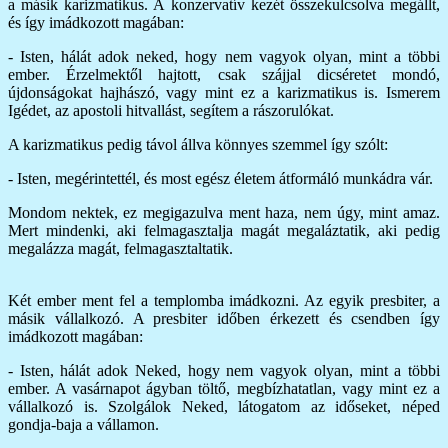
a másik karizmatikus. A konzervatív kezét összekulcsolva megállt,
és így imádkozott magában:
- Isten, hálát adok neked, hogy nem vagyok olyan, mint a többi
ember. Érzelmektől hajtott, csak szájjal dicséretet mondó,
újdonságokat hajhászó, vagy mint ez a karizmatikus is. Ismerem
Igédet, az apostoli hitvallást, segítem a rászorulókat.
A karizmatikus pedig távol állva könnyes szemmel így szólt:
- Isten, megérintettél, és most egész életem átformáló munkádra vár.
Mondom nektek, ez megigazulva ment haza, nem úgy, mint amaz.
Mert mindenki, aki felmagasztalja magát megaláztatik, aki pedig
megalázza magát, felmagasztaltatik.
Két ember ment fel a templomba imádkozni. Az egyik presbiter, a
másik vállalkozó. A presbiter időben érkezett és csendben így
imádkozott magában:
- Isten, hálát adok Neked, hogy nem vagyok olyan, mint a többi
ember. A vasárnapot ágyban töltő, megbízhatatlan, vagy mint ez a
vállalkozó is. Szolgálok Neked, látogatom az időseket, néped
gondja-baja a vállamon.