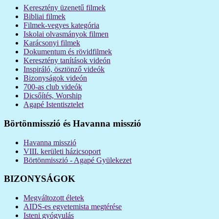
Keresztény üzenetű filmek
Bibliai filmek
Filmek-vegyes kategória
Iskolai olvasmányok filmen
Karácsonyi filmek
Dokumentum és rövidfilmek
Keresztény tanítások videón
Inspiráló, ösztönző videók
Bizonyságok videón
700-as club videók
Dicsőítés, Worship
Agapé Istentisztelet
Börtönmisszió és Havanna misszió
Havanna misszió
VIII. kerületi házicsoport
Börtönmisszió - Agapé Gyülekezet
BIZONYSÁGOK
Megváltozott életek
AIDS-es egyetemista megtérése
Isteni gyógyulás