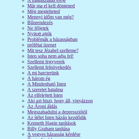
A magasztalás ereje
Már ma el kell döntened
Még megteheted
Mennyi időm van még?
Bűnrendezés
Ne féljetek
Nyitott ajtók
Problémák a házasságban
prófétai üzenet
Mit tesz Jézabel szelleme?
Isten soha nem adja fel!
Szellemi fegyverek
Szellemi felnövekedés
A mi harcterünk
A három ég
A Mindenható Isten
A szeretet hatalma
Az elfelejtett Isten
Aki azt hiszi, hogy áll, vigyázzon
Az Ároni áldás
Megszabadulni a depressziótól
Az ítélet Isten házán kezdődik
Kenneth Hagin tanítások
Billy Graham tanítása
A vegyes házasság kérdése