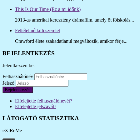
This Is Our Time (Ez a mi időnk)
2013-as amerikai keresztény drámafilm, amely öt főiskolás...
Feltétel nélküli szeretet
Crawford élete szakadatlanul megváltozik, amikor férje...
BEJELENTKEZÉS
Jelentkezzen be.
Felhasználónév
Jelszó
Bejelentkezés
Elfelejtette felhasználónevét?
Elfelejtette jelszavát?
LÁTOGATÓ STATISZTIKA
eXtReMe