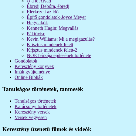
Ő a te Atyád
Ébredj Debóra, ébredj
Elérkezett az idő
Építő gondolatok-Joyce Meyer
Hegylakók
Kenneth Hagin: Megvallás
Pál tövise
Kevin Williams: Mi a megigazulás?
Krisztus mindenek felett
Krisztus mindenek felett-2
NÓÉ bárkája építésének története
Gondolatok
Keresztény könyvek
Imák gyűjteménye
Online Bibliák
Tanulságos történetek, tanmesék
Tanulságos történetek
Karácsonyi történetek
Keresztény versek
Versek vegyesen
Keresztény üzenetű filmek és videók