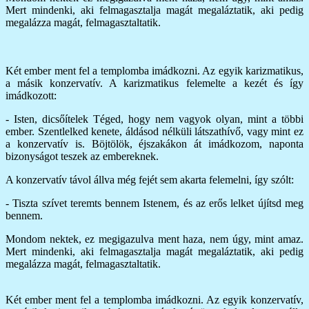
Mert mindenki, aki felmagasztalja magát megaláztatik, aki pedig
megalázza magát, felmagasztaltatik.
Két ember ment fel a templomba imádkozni. Az egyik karizmatikus,
a másik konzervatív. A karizmatikus felemelte a kezét és így
imádkozott:
- Isten, dicsőítelek Téged, hogy nem vagyok olyan, mint a többi
ember. Szentlelked kenete, áldásod nélküli látszathívő, vagy mint ez
a konzervatív is. Böjtölök, éjszakákon át imádkozom, naponta
bizonyságot teszek az embereknek.
A konzervatív távol állva még fejét sem akarta felemelni, így szólt:
- Tiszta szívet teremts bennem Istenem, és az erős lelket újítsd meg
bennem.
Mondom nektek, ez megigazulva ment haza, nem úgy, mint amaz.
Mert mindenki, aki felmagasztalja magát megaláztatik, aki pedig
megalázza magát, felmagasztaltatik.
Két ember ment fel a templomba imádkozni. Az egyik konzervatív,