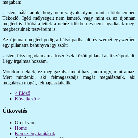
magában:
- Isten, hálát adok, hogy nem vagyok olyan, mint a többi ember.
Tékozló, Igéd mélységeit nem ismerő, vagy mint ez az újonnan
megtért is. Próbára tettek a nehéz időkben és nem tagadtalak meg,
megbecsülnek testvéreim is.
Az újonnan megtért pedig a hátsó padba ült, és szemét egyszerűen
egy pillanatra behunyva így szólt:
- Isten, friss fogadalmam a kísértések között pillanat alatt szétporladt.
Légy irgalmas hozzám.
Mondom nektek, ez megigazulva ment haza, nem úgy, mint amaz.
Mert mindenki, aki felmagasztalja magát megaláztatik, aki
megalázza magát, felmagasztaltatik.
< Előző
Következő >
Útkövetés
Ön itt van:
Home
Keresztény tanítások