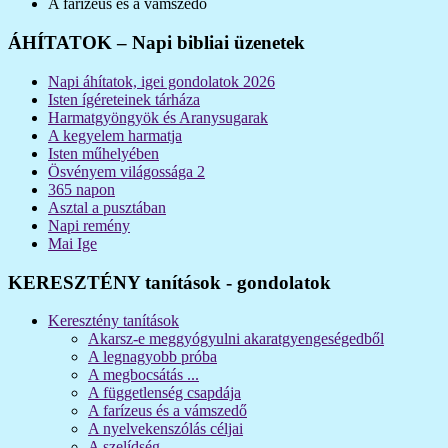
A farízeus és a vámszedő
ÁHÍTATOK – Napi bibliai üzenetek
Napi áhítatok, igei gondolatok 2026
Isten ígéreteinek tárháza
Harmatgyöngyök és Aranysugarak
A kegyelem harmatja
Isten műhelyében
Ösvényem világossága 2
365 napon
Asztal a pusztában
Napi remény
Mai Ige
KERESZTÉNY tanítások - gondolatok
Keresztény tanítások
Akarsz-e meggyógyulni akaratgyengeségedből
A legnagyobb próba
A megbocsátás ...
A függetlenség csapdája
A farízeus és a vámszedő
A nyelvekenszólás céljai
A szelídség