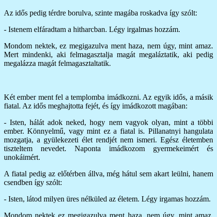
Az idős pedig térdre borulva, szinte magába roskadva így szólt:
- Istenem elfáradtam a hitharcban. Légy irgalmas hozzám.
Mondom nektek, ez megigazulva ment haza, nem úgy, mint amaz.
Mert mindenki, aki felmagasztalja magát megaláztatik, aki pedig
megalázza magát felmagasztaltatik.
Két ember ment fel a templomba imádkozni. Az egyik idős, a másik
fiatal. Az idős meghajtotta fejét, és így imádkozott magában:
- Isten, hálát adok neked, hogy nem vagyok olyan, mint a többi
ember. Könnyelmű, vagy mint ez a fiatal is. Pillanatnyi hangulata
mozgatja, a gyülekezeti élet rendjét nem ismeri. Egész életemben
tiszteltem nevedet. Naponta imádkozom gyermekeimért és
unokáimért.
A fiatal pedig az előtérben állva, még hátul sem akart leülni, hanem
csendben így szólt:
- Isten, látod milyen üres nélküled az életem. Légy irgamas hozzám.
Mondom nektek ez megigazulva ment haza, nem úgy, mint amaz.