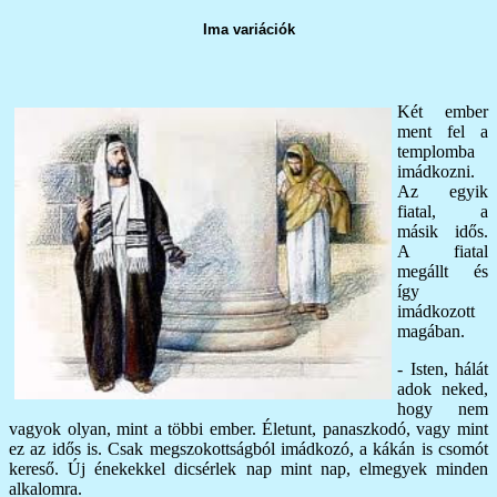
Ima variációk
Két ember
ment fel a
templomba
imádkozni.
Az egyik
fiatal, a
másik idős.
A fiatal
megállt és
így
imádkozott
magában.
- Isten, hálát
adok neked,
hogy nem
vagyok olyan, mint a többi ember. Életunt, panaszkodó, vagy mint
ez az idős is. Csak megszokottságból imádkozó, a kákán is csomót
kereső. Új énekekkel dicsérlek nap mint nap, elmegyek minden
alkalomra.