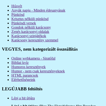
Húsvét
Anyák napja - Minden édesanyának
Pünkösd
Krisztus nélküli pünkösd
Pünkösdi versek
Gondok nélküli karácsony
Zenés karácsonyi oldalak
Karácsonyi szinjátékok
Karácsony keresztény szemmel
VEGYES, nem kategorizált összeállítás
Online webkamera - Siratófal
Bibliai kvíz
Humoros keresztények
Humor - nem csak keresztényeknek
HTML parancsok
Elérhetőségeink
LEGÚJABB feltöltés
Lépj a hit útjára