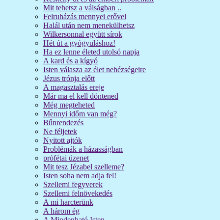
Mit tehetsz a válságban ..
Felruházás mennyei erővel
Halál után nem menekülhetsz
Wilkersonnal együtt sírok
Hét út a gyógyuláshoz!
Ha ez lenne életed utolsó napja
A kard és a kígyó
Isten válasza az élet nehézségeire
Jézus trónja előtt
A magasztalás ereje
Már ma el kell döntened
Még megteheted
Mennyi időm van még?
Bűnrendezés
Ne féljetek
Nyitott ajtók
Problémák a házasságban
prófétai üzenet
Mit tesz Jézabel szelleme?
Isten soha nem adja fel!
Szellemi fegyverek
Szellemi felnövekedés
A mi harcterünk
A három ég
A Mindenható Isten