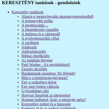
KERESZTÉNY tanítások - gondolatok
Keresztény tanítások
Akarsz-e meggyógyulni akaratgyengeségedből
A legnagyobb próba
A megbocsátás ...
A függetlenség csapdája
A farízeus és a vámszedő
A nyelvekenszólás céljai
A szelídség
Adakozás
Adósságkezelés
Bibliai elmélkedés
Az imádság lényege
Paul Washer - Az együttjárásról
Zászlós dicsőítés
Barátaimnak mondom: Ne féljetek!
Bűn-e a természetgyógyászat?
Egy a szükséges dolog
Egy igen fontos változás
Győzedelmes élet
Hogyan fogadjuk az idegeneket
Honnan tudhatod, hogy a mennybe mész?
Keresztény ember és a házasság
Keskeny út és az emberi problémák