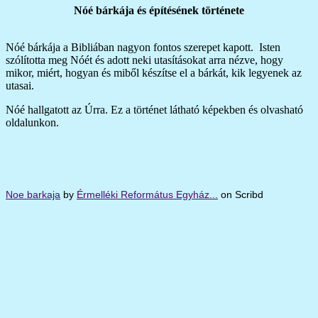
Nóé bárkája és építésének története
Nóé bárkája a Bibliában nagyon fontos szerepet kapott. Isten
szólította meg Nóét és adott neki utasításokat arra nézve, hogy
mikor, miért, hogyan és miből készítse el a bárkát, kik legyenek az
utasai.
Nóé hallgatott az Úrra. Ez a történet látható képekben és olvasható
oldalunkon.
Noe barkaja
by
Érmelléki Református Egyház...
on Scribd