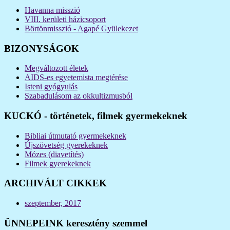
Havanna misszió
VIII. kerületi házicsoport
Börtönmisszió - Agapé Gyülekezet
BIZONYSÁGOK
Megváltozott életek
AIDS-es egyetemista megtérése
Isteni gyógyulás
Szabadulásom az okkultizmusból
KUCKÓ - történetek, filmek gyermekeknek
Bibliai útmutató gyermekeknek
Újszövetség gyerekeknek
Mózes (diavetítés)
Filmek gyerekeknek
ARCHIVÁLT CIKKEK
szeptember, 2017
ÜNNEPEINK keresztény szemmel