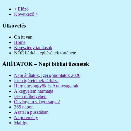
< Előző
Következő >
Útkövetés
Ön itt van:
Home
Keresztény tanítások
NÓÉ bárkája építésének története
ÁHÍTATOK – Napi bibliai üzenetek
Napi áhítatok, igei gondolatok 2026
Isten ígéreteinek tárháza
Harmatgyöngyök és Aranysugarak
A kegyelem harmatja
Isten műhelyében
Ösvényem világossága 2
365 napon
Asztal a pusztában
Napi remény
Mai Ige