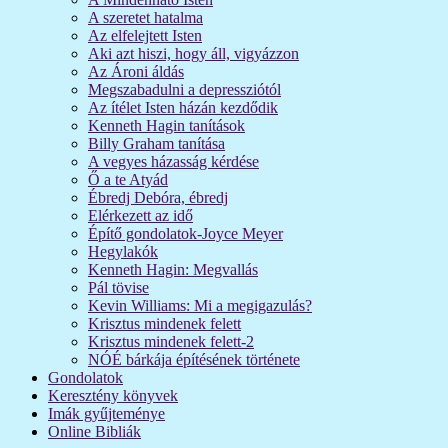
A szeretet hatalma
Az elfelejtett Isten
Aki azt hiszi, hogy áll, vigyázzon
Az Ároni áldás
Megszabadulni a depressziótól
Az ítélet Isten házán kezdődik
Kenneth Hagin tanítások
Billy Graham tanítása
A vegyes házasság kérdése
Ő a te Atyád
Ébredj Debóra, ébredj
Elérkezett az idő
Építő gondolatok-Joyce Meyer
Hegylakók
Kenneth Hagin: Megvallás
Pál tövise
Kevin Williams: Mi a megigazulás?
Krisztus mindenek felett
Krisztus mindenek felett-2
NÓÉ bárkája építésének története
Gondolatok
Keresztény könyvek
Imák gyűjteménye
Online Bibliák