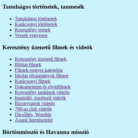
Tanulságos történetek, tanmesék
Tanulságos történetek
Karácsonyi történetek
Keresztény versek
Versek vegyesen
Keresztény üzenetű filmek és videók
Keresztény üzenetű filmek
Bibliai filmek
Filmek-vegyes kategória
Iskolai olvasmányok filmen
Karácsonyi filmek
Dokumentum és rövidfilmek
Keresztény tanítások videón
Inspiráló, ösztönző videók
Bizonyságok videón
700-as club videók
Dicsőítés, Worship
Agapé Istentisztelet
Börtönmisszió és Havanna misszió