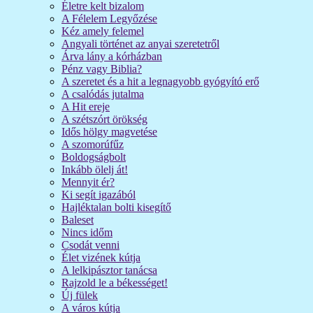
Életre kelt bizalom
A Félelem Legyőzése
Kéz amely felemel
Angyali történet az anyai szeretetről
Árva lány a kórházban
Pénz vagy Biblia?
A szeretet és a hit a legnagyobb gyógyító erő
A csalódás jutalma
A Hit ereje
A szétszórt örökség
Idős hölgy magvetése
A szomorúfűz
Boldogságbolt
Inkább ölelj át!
Mennyit ér?
Ki segít igazából
Hajléktalan bolti kisegítő
Baleset
Nincs időm
Csodát venni
Élet vizének kútja
A lelkipásztor tanácsa
Rajzold le a békességet!
Új fülek
A város kútja