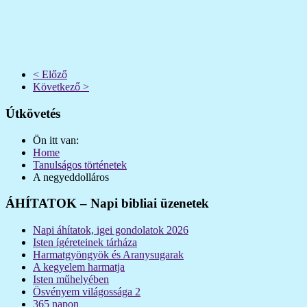
< Előző
Következő >
Útkövetés
Ön itt van:
Home
Tanulságos történetek
A negyeddolláros
ÁHÍTATOK – Napi bibliai üzenetek
Napi áhítatok, igei gondolatok 2026
Isten ígéreteinek tárháza
Harmatgyöngyök és Aranysugarak
A kegyelem harmatja
Isten műhelyében
Ösvényem világossága 2
365 napon