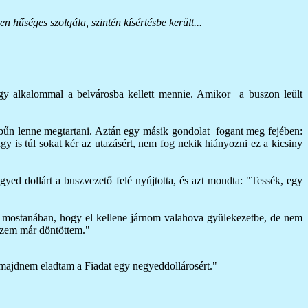
n hűséges szolgála, szintén kísértésbe került...
egy alkalommal a belvárosba kellett mennie. Amikor a buszon leült
n bűn lenne megtartani. Aztán egy másik gondolat fogant meg fejében:
gy is túl sokat kér az utazásért, nem fog nekik hiányozni ez a kicsiny
egyed dollárt a buszvezető felé nyújtotta, és azt mondta: "Tessék, egy
mostanában, hogy el kellene járnom valahova gyülekezetbe, de nem
iszem már döntöttem."
, majdnem eladtam a Fiadat egy negyeddollárosért."