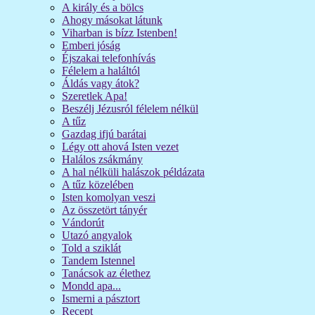
A király és a bölcs
Ahogy másokat látunk
Viharban is bízz Istenben!
Emberi jóság
Éjszakai telefonhívás
Félelem a haláltól
Áldás vagy átok?
Szeretlek Apa!
Beszélj Jézusról félelem nélkül
A tűz
Gazdag ifjú barátai
Légy ott ahová Isten vezet
Halálos zsákmány
A hal nélküli halászok példázata
A tűz közelében
Isten komolyan veszi
Az összetört tányér
Vándorút
Utazó angyalok
Told a sziklát
Tandem Istennel
Tanácsok az élethez
Mondd apa...
Ismerni a pásztort
Recept