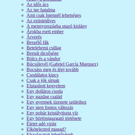
Az idős ács
Az ige hatalma
Ami csak Istennél lehetséges
Az ezüstműves
A mennyországba utazó kislány
Árokba esett ember
Árverés
Beszélő fák
Betelehemi csillag
Bernát dicsősége
Bölcs és a vándor
Búcsúlevél (Gabriel García Marquez)
Bocsáss meg és lépj tovább
Csodálatos kincs
Csak a jók sírnak
Elutasított kegyelem
Egy dolláros csoda
Egy gazdag család
Egy gyermek üzenete szüleihez
Egy igen fontos változás
Egy pohár kristálytiszta víz
Egy börtönigazgató története
Életet adó virág
Elkötelezted magad?
Elszalasztott lehetőségek