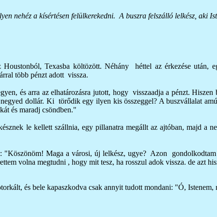
n nehéz a kísértésen felülkerekedni. A buszra felszálló lelkész, aki Iste
z Houstonból, Texasba költözött. Néhány héttel az érkezése után, 
árral több pénzt adott vissza.
gyen, és arra az elhatározásra jutott, hogy visszaadja a pénzt. Hisze
k negyed dollár. Ki törődik egy ilyen kis összeggel? A buszvállalat amú
ékát és maradj csöndben."
észnek le kellett szállnia, egy pillanatra megállt az ajtóban, majd a n
a: "Köszönöm! Maga a városi, új lelkész, ugye? Azon gondolkodtam 
ettem volna megtudni , hogy mit tesz, ha rosszul adok vissza. de azt h
botorkált, és bele kapaszkodva csak annyit tudott mondani: "Ó, Istenem