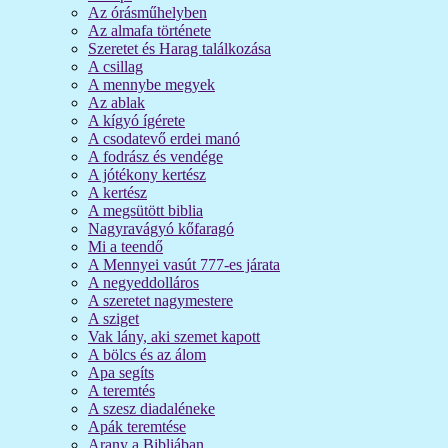
Az órásműhelyben
Az almafa története
Szeretet és Harag találkozása
A csillag
A mennybe megyek
Az ablak
A kígyó ígérete
A csodatevő erdei manó
A fodrász és vendége
A jótékony kertész
A kertész
A megsütött biblia
Nagyravágyó kőfaragó
Mi a teendő
A Mennyei vasút 777-es járata
A negyeddolláros
A szeretet nagymestere
A sziget
Vak lány, aki szemet kapott
A bölcs és az álom
Apa segíts
A teremtés
A szesz diadaléneke
Apák teremtése
Arany a Bibliában