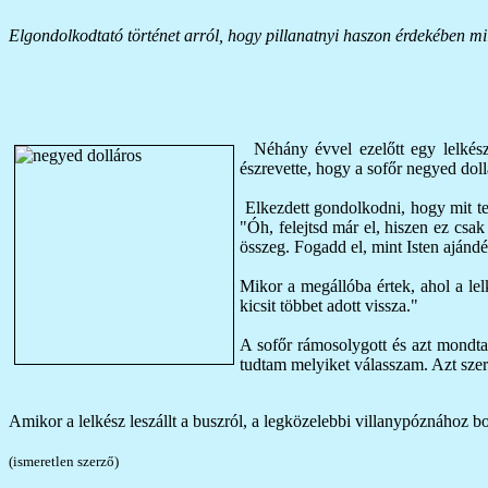
Elgondolkodtató történet arról, hogy pillanatnyi haszon érdekében milye
Néhány évvel ezelőtt egy lelkés
észrevette, hogy a sofőr negyed doll
Elkezdett gondolkodni, hogy mit te
"Óh, felejtsd már el, hiszen ez csa
összeg. Fogadd el, mint Isten ajánd
Mikor a megállóba értek, ahol a lelk
kicsit többet adott vissza."
A sofőr rámosolygott és azt mondt
tudtam melyiket válasszam. Azt szer
Amikor a lelkész leszállt a buszról, a legközelebbi villanypóznához 
(ismeretlen szerző)