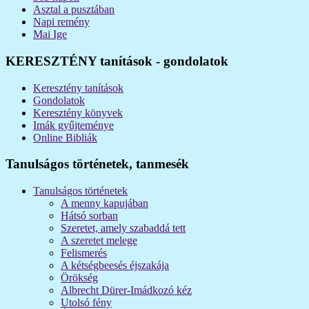
Asztal a pusztában
Napi remény
Mai Ige
KERESZTÉNY tanítások - gondolatok
Keresztény tanítások
Gondolatok
Keresztény könyvek
Imák gyűjteménye
Online Bibliák
Tanulságos történetek, tanmesék
Tanulságos történetek
A menny kapujában
Hátsó sorban
Szeretet, amely szabaddá tett
A szeretet melege
Felismerés
A kétségbeesés éjszakája
Örökség
Albrecht Dürer-Imádkozó kéz
Utolsó fény