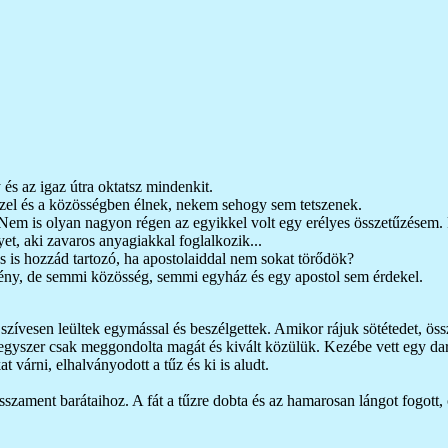
és az igaz útra oktatsz mindenkit.
el és a közösségben élnek, nekem sehogy sem tetszenek.
 Nem is olyan nagyon régen az egyikkel volt egy erélyes összetűzése
et, aki zavaros anyagiakkal foglalkozik...
 is hozzád tartozó, ha apostolaiddal nem sokat törődök?
y, de semmi közösség, semmi egyház és egy apostol sem érdekel.
k szívesen leültek egymással és beszélgettek. Amikor rájuk sötétedet, ö
k egyszer csak meggondolta magát és kivált közülük. Kezébe vett egy dar
t várni, elhalványodott a tűz és ki is aludt.
isszament barátaihoz. A fát a tűzre dobta és az hamarosan lángot fogott, 