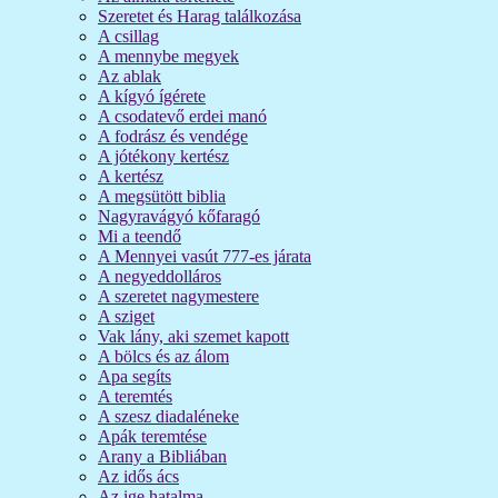
Szeretet és Harag találkozása
A csillag
A mennybe megyek
Az ablak
A kígyó ígérete
A csodatevő erdei manó
A fodrász és vendége
A jótékony kertész
A kertész
A megsütött biblia
Nagyravágyó kőfaragó
Mi a teendő
A Mennyei vasút 777-es járata
A negyeddolláros
A szeretet nagymestere
A sziget
Vak lány, aki szemet kapott
A bölcs és az álom
Apa segíts
A teremtés
A szesz diadaléneke
Apák teremtése
Arany a Bibliában
Az idős ács
Az ige hatalma