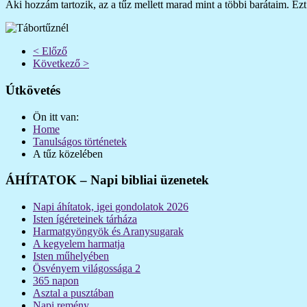
Aki hozzám tartozik, az a tűz mellett marad mint a többi barátaim. Ezt
< Előző
Következő >
Útkövetés
Ön itt van:
Home
Tanulságos történetek
A tűz közelében
ÁHÍTATOK – Napi bibliai üzenetek
Napi áhítatok, igei gondolatok 2026
Isten ígéreteinek tárháza
Harmatgyöngyök és Aranysugarak
A kegyelem harmatja
Isten műhelyében
Ösvényem világossága 2
365 napon
Asztal a pusztában
Napi remény