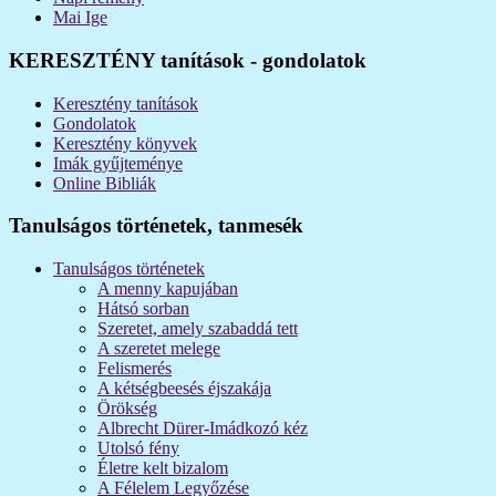
Mai Ige
KERESZTÉNY tanítások - gondolatok
Keresztény tanítások
Gondolatok
Keresztény könyvek
Imák gyűjteménye
Online Bibliák
Tanulságos történetek, tanmesék
Tanulságos történetek
A menny kapujában
Hátsó sorban
Szeretet, amely szabaddá tett
A szeretet melege
Felismerés
A kétségbeesés éjszakája
Örökség
Albrecht Dürer-Imádkozó kéz
Utolsó fény
Életre kelt bizalom
A Félelem Legyőzése