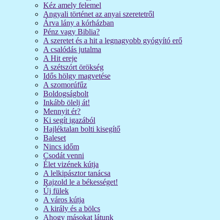
Kéz amely felemel
Angyali történet az anyai szeretetről
Árva lány a kórházban
Pénz vagy Biblia?
A szeretet és a hit a legnagyobb gyógyító erő
A csalódás jutalma
A Hit ereje
A szétszórt örökség
Idős hölgy magvetése
A szomorúfűz
Boldogságbolt
Inkább ölelj át!
Mennyit ér?
Ki segít igazából
Hajléktalan bolti kisegítő
Baleset
Nincs időm
Csodát venni
Élet vizének kútja
A lelkipásztor tanácsa
Rajzold le a békességet!
Új fülek
A város kútja
A király és a bölcs
Ahogy másokat látunk