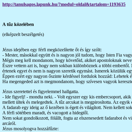
http://tanulsagos.lapunk.hu/?modul=oldal&tartalom=1193635
A tűz közelében
(elképzelt beszélgetés)
Jézus idejében egy férfi megközelítette őt és így szólt:
- Mester, másokkal együtt és is nagyon jól tudom, hogy Isten Fia vagy 
Mégis meg kell mondanom, hogy követőid, akiket apostoloknak nevez
Észre vettem azt is, hogy nem sokban különböznek a többi embertől.
értenek egyet és nem is nagyon szeretik egymást. Ismerek közülük egy
Éppen ezért egy nagyon őszinte kérdéssel fordulok hozzád: Lehetek és
Ha megengeded azt is megmondanom, hogy szívesen vagyok keresztén
Jézus szeretettel és figyelemmel hallgatta.
- Ide figyelj! - mondta neki. - Volt egyszer egy kis embercsoport, aki
mellett ültek és melegedtek. A tűz arcukat is megpirosította. Az egyi
A fadarab egy ideig az ő kezében is égett és világított. Nem kellett soka
A férfi sötétben maradt, és vacogott a hidegtől.
Nem sokat gondolkozott, fölállt, fogta az elszenesedett fadarabot és v
arcáról.
Jézus mosolyogva hozzáfűzte: