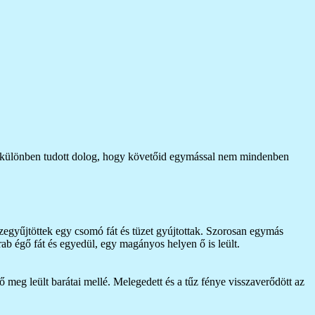
m. különben tudott dolog, hogy követőid egymással nem mindenben
sszegyűjtöttek egy csomó fát és tüzet gyújtottak. Szorosan egymás
ab égő fát és egyedül, egy magányos helyen ő is leült.
ő meg leült barátai mellé. Melegedett és a tűz fénye visszaverődött az