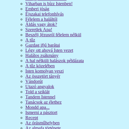
Viharban is bízz Istenben!
Emberi jóság
Éjszakai telefonhívás
Félelem a haláltól
Áldás vagy átok?
Szeretlek Apa!
Beszélj Jézusról félelem nélkül
A tűz
Gazdag ifjú barátai
Légy ott ahová Isten vezet
Halálos zsákmány
A hal nélküli halászok példázata
A tűz közelében
Isten komolyan veszi
Az összetört tányér
Vándorút
Utazó angyalok
Told a sziklát
Tandem Istennel
Tanácsok az élethez
Mondd apa...
Ismerni a pásztort
Recept
Az órásműhelyben
Az almafa története