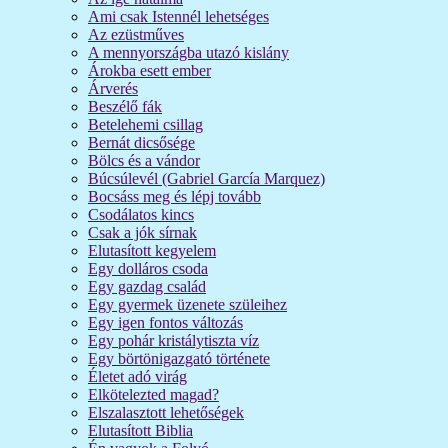
Ami csak Istennél lehetséges
Az ezüstműves
A mennyországba utazó kislány
Árokba esett ember
Árverés
Beszélő fák
Betelehemi csillag
Bernát dicsősége
Bölcs és a vándor
Búcsúlevél (Gabriel García Marquez)
Bocsáss meg és lépj tovább
Csodálatos kincs
Csak a jók sírnak
Elutasított kegyelem
Egy dolláros csoda
Egy gazdag család
Egy gyermek üzenete szüleihez
Egy igen fontos változás
Egy pohár kristálytiszta víz
Egy börtönigazgató története
Életet adó virág
Elkötelezted magad?
Elszalasztott lehetőségek
Elutasított Biblia