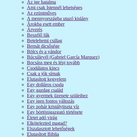
Az ige hatalma
Ami csak Istennél lehetséges
Az ezüstműves
A mennyországba utazó kislány
Árokba esett ember
Árverés
Beszélő fák
Betelehemi csillag
Bernát dicsősége
Bölcs és a vándor
Búcsúlevél (Gabriel García Marquez)
Bocsáss meg és lépj tovább
Csodálatos kincs
Csak a jók sírnak
Elutasított kegyelem
Egy dolláros csoda
Egy gazdag család
Egy gyermek üzenete szüleihez
Egy igen fontos változás
Egy pohár kristálytiszta víz
Egy börtönigazgató története
Életet adó virág
Elkötelezted magad?
Elszalasztott lehetőségek
Elutasított Biblia