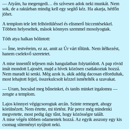
— Atyám, ha megengedi… én szívesen adok neki munkát. Nem
sok, de a raktárban mindig kell egy segítő kéz. Ha akarja, hétfőn
jöhet.
A templom tele lett felhördüléssel és elismerő biccentésekkel.
Többen helyeseltek, mások könnyes szemmel mosolyogtak.
Tóth atya halkan bólintott:
— Íme, testvéreim, ez az, amit az Úr várt tőlünk. Nem ítélkezést,
hanem cselekvő szeretetet.
A mise innentől teljesen más hangulatban folytatódott. A pap rövid
imát mondott Lajosért, majd a hívek közösen csatlakoztak hozzá.
Nem maradt ki senki. Még azok is, akik addig dacosan elfordultak,
most lehajtott fejjel, összekulcsolt kézzel ismételték a szavakat.
— Uram, bocsásd meg bűneinket, és taníts minket irgalomra —
zengte a templom.
Lajos könnyei végigcsorogtak arcán. Szinte remegett, ahogy
körülnézett. Nem értette, mi történt. Pár perce még mindenki
megvetette, most pedig úgy tűnt, hogy közösségre talált.
A mise végén többen odamentek hozzá. Az egyik asszony egy kis
csomag süteményt nyújtott neki.