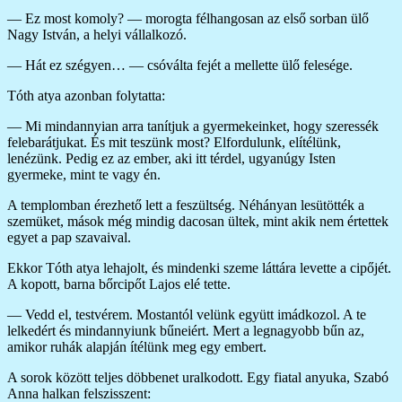
— Ez most komoly? — morogta félhangosan az első sorban ülő
Nagy István, a helyi vállalkozó.
— Hát ez szégyen… — csóválta fejét a mellette ülő felesége.
Tóth atya azonban folytatta:
— Mi mindannyian arra tanítjuk a gyermekeinket, hogy szeressék
felebarátjukat. És mit teszünk most? Elfordulunk, elítélünk,
lenézünk. Pedig ez az ember, aki itt térdel, ugyanúgy Isten
gyermeke, mint te vagy én.
A templomban érezhető lett a feszültség. Néhányan lesütötték a
szemüket, mások még mindig dacosan ültek, mint akik nem értettek
egyet a pap szavaival.
Ekkor Tóth atya lehajolt, és mindenki szeme láttára levette a cipőjét.
A kopott, barna bőrcipőt Lajos elé tette.
— Vedd el, testvérem. Mostantól velünk együtt imádkozol. A te
lelkedért és mindannyiunk bűneiért. Mert a legnagyobb bűn az,
amikor ruhák alapján ítélünk meg egy embert.
A sorok között teljes döbbenet uralkodott. Egy fiatal anyuka, Szabó
Anna halkan felszisszent: