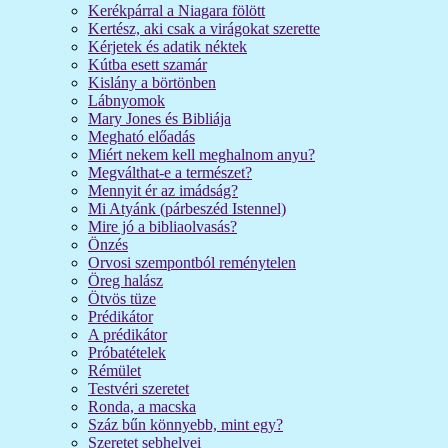
Kerékpárral a Niagara fölött
Kertész, aki csak a virágokat szerette
Kérjetek és adatik néktek
Kútba esett szamár
Kislány a börtönben
Lábnyomok
Mary Jones és Bibliája
Megható előadás
Miért nekem kell meghalnom anyu?
Megválthat-e a természet?
Mennyit ér az imádság?
Mi Atyánk (párbeszéd Istennel)
Mire jó a bibliaolvasás?
Önzés
Orvosi szempontból reménytelen
Öreg halász
Ötvös tüze
Prédikátor
A prédikátor
Próbatételek
Rémület
Testvéri szeretet
Ronda, a macska
Száz bűn könnyebb, mint egy?
Szeretet sebhelyei