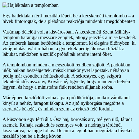
Egy hajléktalan férfi mezítláb lépett be a kecskeméti templomba – a
hívek fintorogtak, de a plébános reakciója mindenkit megdöbbentett
Vasárnap délelőtt volt a kisvárosban. A kecskeméti Szent Mihály-
templom harangjai messzire zengtek, ahogy jelezték a mise kezdetét.
Az emberek lassan betöltötték a templomot, ki elegáns öltönyben, ki
virágmintás nyári ruhában, a gyerekek pedig álmosan húzták a
lábukat, miközben a szülők próbálták rendre inteni őket.
A templomban minden a megszokott rendben zajlott. A padokban
ülők halkan beszélgettek, mások imakönyvet lapoztak, néhányan
pedig már csöndben fohászkodtak. A sekrestyés, egy szigorú
tekintetű idős asszony, Kovácsné, figyelte, hogy minden a helyén
legyen, és hogy a ministráns fiúk rendben álljanak sorba.
Már éppen kezdődött volna a pap prédikációja, amikor váratlanul
kinyílt a nehéz, faragott fakapu. Az ajtó nyikorgása megtörte a
szertartás békéjét, és minden szem az érkező felé fordult.
A küszöbön egy férfi állt. Ősz haj, borostás arc, mélyen ülő, fáradt
szemek. Ruhája szakadt és szennyes volt, a nadrágja térdénél
kiszakadva, az ingje foltos. De ami a legjobban megrázta a híveket:
mezítláb jött be a hideg kövön.