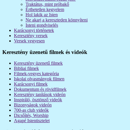
Traktátus, mint próbakő
Érthetetlen kegyelem
Hol lakik az Isten
Ne akarj a kereszteden könnyíteni
Isteni gondviselés
Karácsonyi történetek
Keresztény versek
Versek vegyesen
Keresztény üzenetű filmek és videók
Keresztény üzenetű filmek
Bibliai filmek
Filmek-vegyes kategória
Iskolai olvasmányok filmen
Karácsonyi filmek
Dokumentum és rövidfilmek
Keresztény tanítások videón
Inspiráló, ösztönző videók
Bizonyságok videón
700-as club videók
Dicsőítés, Worship
Agapé Istentisztelet