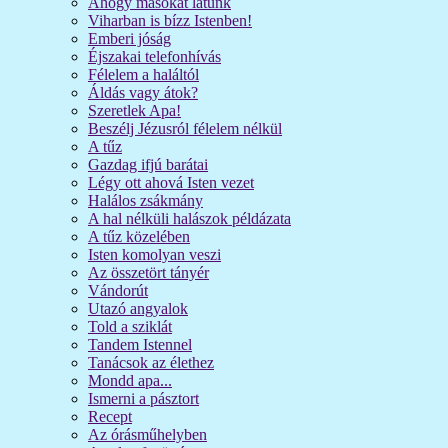
Ahogy másokat látunk
Viharban is bízz Istenben!
Emberi jóság
Éjszakai telefonhívás
Félelem a haláltól
Áldás vagy átok?
Szeretlek Apa!
Beszélj Jézusról félelem nélkül
A tűz
Gazdag ifjú barátai
Légy ott ahová Isten vezet
Halálos zsákmány
A hal nélküli halászok példázata
A tűz közelében
Isten komolyan veszi
Az összetört tányér
Vándorút
Utazó angyalok
Told a sziklát
Tandem Istennel
Tanácsok az élethez
Mondd apa...
Ismerni a pásztort
Recept
Az órásműhelyben