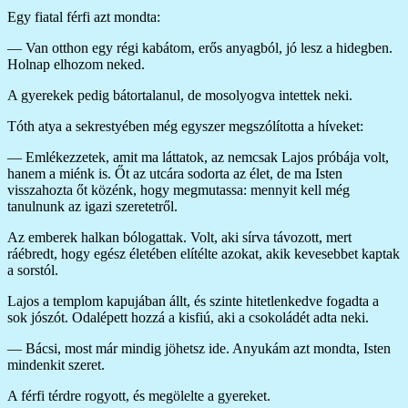
Egy fiatal férfi azt mondta:
— Van otthon egy régi kabátom, erős anyagból, jó lesz a hidegben.
Holnap elhozom neked.
A gyerekek pedig bátortalanul, de mosolyogva intettek neki.
Tóth atya a sekrestyében még egyszer megszólította a híveket:
— Emlékezzetek, amit ma láttatok, az nemcsak Lajos próbája volt,
hanem a miénk is. Őt az utcára sodorta az élet, de ma Isten
visszahozta őt közénk, hogy megmutassa: mennyit kell még
tanulnunk az igazi szeretetről.
Az emberek halkan bólogattak. Volt, aki sírva távozott, mert
ráébredt, hogy egész életében elítélte azokat, akik kevesebbet kaptak
a sorstól.
Lajos a templom kapujában állt, és szinte hitetlenkedve fogadta a
sok jószót. Odalépett hozzá a kisfiú, aki a csokoládét adta neki.
— Bácsi, most már mindig jöhetsz ide. Anyukám azt mondta, Isten
mindenkit szeret.
A férfi térdre rogyott, és megölelte a gyereket.