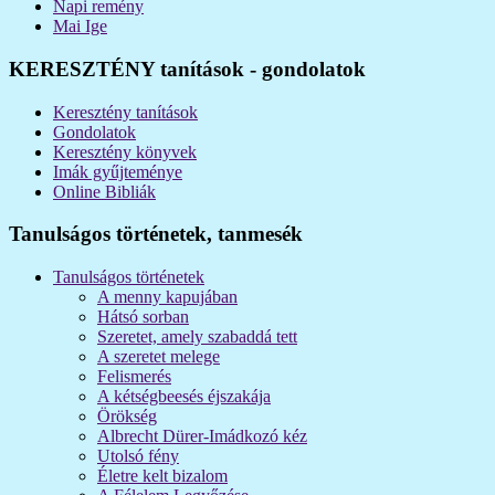
Napi remény
Mai Ige
KERESZTÉNY tanítások - gondolatok
Keresztény tanítások
Gondolatok
Keresztény könyvek
Imák gyűjteménye
Online Bibliák
Tanulságos történetek, tanmesék
Tanulságos történetek
A menny kapujában
Hátsó sorban
Szeretet, amely szabaddá tett
A szeretet melege
Felismerés
A kétségbeesés éjszakája
Örökség
Albrecht Dürer-Imádkozó kéz
Utolsó fény
Életre kelt bizalom