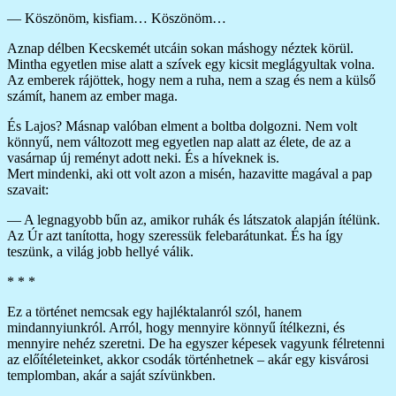
— Köszönöm, kisfiam… Köszönöm…
Aznap délben Kecskemét utcáin sokan máshogy néztek körül.
Mintha egyetlen mise alatt a szívek egy kicsit meglágyultak volna.
Az emberek rájöttek, hogy nem a ruha, nem a szag és nem a külső
számít, hanem az ember maga.
És Lajos? Másnap valóban elment a boltba dolgozni. Nem volt
könnyű, nem változott meg egyetlen nap alatt az élete, de az a
vasárnap új reményt adott neki. És a híveknek is.
Mert mindenki, aki ott volt azon a misén, hazavitte magával a pap
szavait:
— A legnagyobb bűn az, amikor ruhák és látszatok alapján ítélünk.
Az Úr azt tanította, hogy szeressük felebarátunkat. És ha így
teszünk, a világ jobb hellyé válik.
* * *
Ez a történet nemcsak egy hajléktalanról szól, hanem
mindannyiunkról. Arról, hogy mennyire könnyű ítélkezni, és
mennyire nehéz szeretni. De ha egyszer képesek vagyunk félretenni
az előítéleteinket, akkor csodák történhetnek – akár egy kisvárosi
templomban, akár a saját szívünkben.