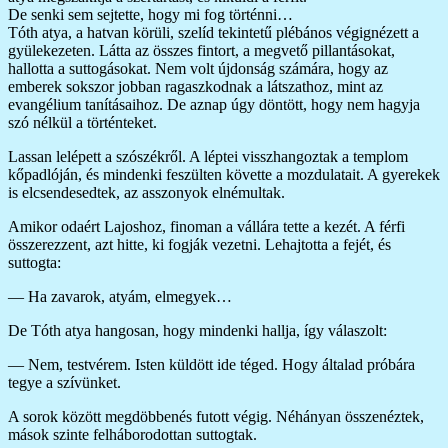
De senki sem sejtette, hogy mi fog történni…
Tóth atya, a hatvan körüli, szelíd tekintetű plébános végignézett a
gyülekezeten. Látta az összes fintort, a megvető pillantásokat,
hallotta a suttogásokat. Nem volt újdonság számára, hogy az
emberek sokszor jobban ragaszkodnak a látszathoz, mint az
evangélium tanításaihoz. De aznap úgy döntött, hogy nem hagyja
szó nélkül a történteket.
Lassan lelépett a szószékről. A léptei visszhangoztak a templom
kőpadlóján, és mindenki feszülten követte a mozdulatait. A gyerekek
is elcsendesedtek, az asszonyok elnémultak.
Amikor odaért Lajoshoz, finoman a vállára tette a kezét. A férfi
összerezzent, azt hitte, ki fogják vezetni. Lehajtotta a fejét, és
suttogta:
— Ha zavarok, atyám, elmegyek…
De Tóth atya hangosan, hogy mindenki hallja, így válaszolt:
— Nem, testvérem. Isten küldött ide téged. Hogy általad próbára
tegye a szívünket.
A sorok között megdöbbenés futott végig. Néhányan összenéztek,
mások szinte felháborodottan suttogtak.