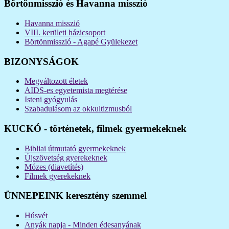
Börtönmisszió és Havanna misszió
Havanna misszió
VIII. kerületi házicsoport
Börtönmisszió - Agapé Gyülekezet
BIZONYSÁGOK
Megváltozott életek
AIDS-es egyetemista megtérése
Isteni gyógyulás
Szabadulásom az okkultizmusból
KUCKÓ - történetek, filmek gyermekeknek
Bibliai útmutató gyermekeknek
Újszövetség gyerekeknek
Mózes (diavetítés)
Filmek gyerekeknek
ÜNNEPEINK keresztény szemmel
Húsvét
Anyák napja - Minden édesanyának