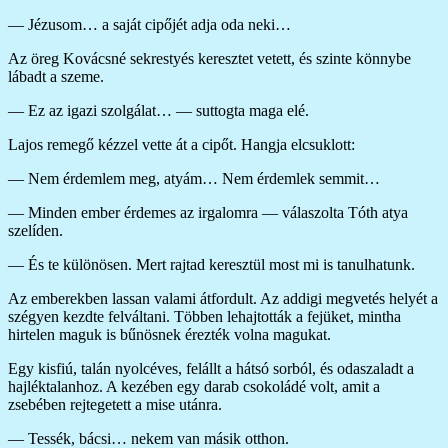
— Jézusom… a saját cipőjét adja oda neki…
Az öreg Kovácsné sekrestyés keresztet vetett, és szinte könnybe
lábadt a szeme.
— Ez az igazi szolgálat… — suttogta maga elé.
Lajos remegő kézzel vette át a cipőt. Hangja elcsuklott:
— Nem érdemlem meg, atyám… Nem érdemlek semmit…
— Minden ember érdemes az irgalomra — válaszolta Tóth atya
szelíden.
— És te különösen. Mert rajtad keresztül most mi is tanulhatunk.
Az emberekben lassan valami átfordult. Az addigi megvetés helyét a
szégyen kezdte felváltani. Többen lehajtották a fejüket, mintha
hirtelen maguk is bűnösnek érezték volna magukat.
Egy kisfiú, talán nyolcéves, felállt a hátsó sorból, és odaszaladt a
hajléktalanhoz. A kezében egy darab csokoládé volt, amit a
zsebében rejtegetett a mise utánra.
— Tessék, bácsi… nekem van másik otthon.