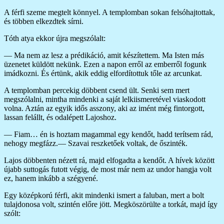
A férfi szeme megtelt könnyel. A templomban sokan felsóhajtottak,
és többen elkezdtek sírni.
Tóth atya ekkor újra megszólalt:
— Ma nem az lesz a prédikáció, amit készítettem. Ma Isten más
üzenetet küldött nekünk. Ezen a napon erről az emberről fogunk
imádkozni. És értünk, akik eddig elfordítottuk tőle az arcunkat.
A templomban percekig döbbent csend ült. Senki sem mert
megszólalni, mintha mindenki a saját lelkiismeretével viaskodott
volna. Aztán az egyik idős asszony, aki az imént még fintorgott,
lassan felállt, és odalépett Lajoshoz.
— Fiam… én is hoztam magammal egy kendőt, hadd terítsem rád,
nehogy megfázz.— Szavai reszketőek voltak, de őszinték.
Lajos döbbenten nézett rá, majd elfogadta a kendőt. A hívek között
újabb suttogás futott végig, de most már nem az undor hangja volt
ez, hanem inkább a szégyené.
Egy középkorú férfi, akit mindenki ismert a faluban, mert a bolt
tulajdonosa volt, szintén előre jött. Megköszörülte a torkát, majd így
szólt: