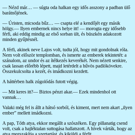
— Nézd már… — súgta oda halkan egy idős asszony a padban ülő
barátnőjének.
— Úristen, micsoda bűz… — csapta elé a kendőjét egy másik
hölgy.— Ilyen embernek nincs helye itt! — morogta egy idősebb
férfi, aki eddig mindig az első sorban ült, és büszkén adakozott
minden gyűjtésnél.
A férfi, akinek neve Lajos volt, tudta jól, hogy mit gondolnak róla.
Nem volt először templomban, és ismerte az emberek tekintetét: a
szánalom, az undor és az ítélkezés keverékét. Nem nézett senkire,
csak lassan előrébb lépett, majd letérdelt a hűvös padlókövekre.
Összekulcsolta a kezét, és imádkozni kezdett.
A háttérben halk zúgolódás futott végig.
— Mit keres itt?— Biztos pénzt akar.— Ezek mindenhol ott
vannak…
Valaki még fel is állt a hátsó sorból, és kiment, mert nem akart „ilyen
ember” mellett imádkozni.
A pap, Tóth atya, ekkor megállt a szószéken. Egy pillanatig csend
volt, csak a hajléktalan suttogása hallatszott. A hívek várták, hogy az
atya megszakítja a szertartást, és kiküldi a férfit.