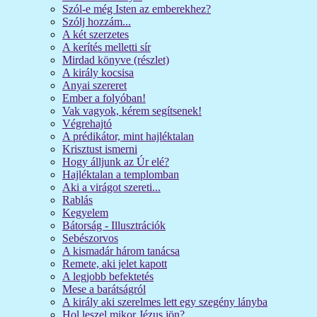
Szól-e még Isten az emberekhez?
Szólj hozzám...
A két szerzetes
A kerítés melletti sír
Mirdad könyve (részlet)
A király kocsisa
Anyai szereret
Ember a folyóban!
Vak vagyok, kérem segítsenek!
Végrehajtó
A prédikátor, mint hajléktalan
Krisztust ismerni
Hogy álljunk az Úr elé?
Hajléktalan a templomban
Aki a virágot szereti...
Rablás
Kegyelem
Bátorság - Illusztrációk
Sebészorvos
A kismadár három tanácsa
Remete, aki jelet kapott
A legjobb befektetés
Mese a barátságról
A király aki szerelmes lett egy szegény lányba
Hol leszel mikor Jézus jön?