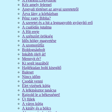
A Félelem Legyőzése
Kéz amely felemel
Angyali történet az anyai szeretetről
Árva lány a kórházban
Pénz vagy Biblia?
A szeretet és a hit a legnagyobb gyógyító erő
A csalódás jutalma
A Hit ereje
A szétszórt örökség
Idős hölgy magvetése
A szomorúfűz
Boldogságbolt
Inkább ölelj át!
Mennyit ér?
Ki segít igazából
Hajléktalan bolti kisegítő
Baleset
Nincs időm
Csodát venni
Élet vizének kútja
A lelkipásztor tanácsa
Rajzold le a békességet!
Új fülek
A város kútja
A király és a bölcs