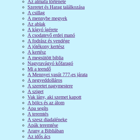
Az almafa története
Szeretet és Harag találkozása
A csillag
A mennybe megyek
Az ablak
A kígyó ígérete
A csodatevő erdei manó
A fodrász és vendége
A jótékony kertész
A kertész
A megsütött biblia
Nagyravágyó kőfaragó
Mi a teendő
A Mennyei vasút 777-es járata
A negyeddolláros
A szeretet nagymestere
A sziget
Vak lány, aki szemet kapott
A bölcs és az álom
Apa segíts
A teremtés
A szesz diadaléneke
Apák teremtése
Arany a Bibliában
Az idős ács