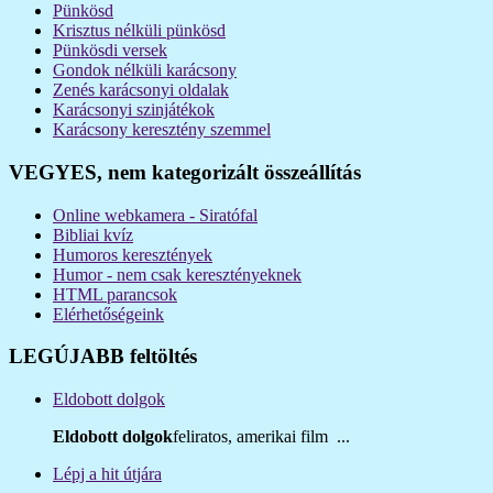
Pünkösd
Krisztus nélküli pünkösd
Pünkösdi versek
Gondok nélküli karácsony
Zenés karácsonyi oldalak
Karácsonyi szinjátékok
Karácsony keresztény szemmel
VEGYES, nem kategorizált összeállítás
Online webkamera - Siratófal
Bibliai kvíz
Humoros keresztények
Humor - nem csak keresztényeknek
HTML parancsok
Elérhetőségeink
LEGÚJABB feltöltés
Eldobott dolgok
Eldobott dolgok
feliratos, amerikai film ...
Lépj a hit útjára