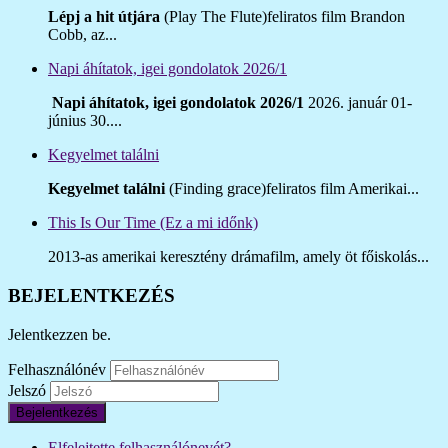
Lépj a hit útjára
(Play The Flute)feliratos film Brandon
Cobb, az...
Napi áhítatok, igei gondolatok 2026/1
Napi áhítatok, igei gondolatok 2026/1
2026. január 01-
június 30....
Kegyelmet találni
Kegyelmet találni
(Finding grace)feliratos film Amerikai...
This Is Our Time (Ez a mi időnk)
2013-as amerikai keresztény drámafilm, amely öt főiskolás...
BEJELENTKEZÉS
Jelentkezzen be.
Felhasználónév
Jelszó
Bejelentkezés
Elfelejtette felhasználónevét?