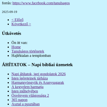
forrás:
https://www.facebook.com/tanulsagos
2025-09-19
< Előző
Következő >
Útkövetés
Ön itt van:
Home
Tanulságos történetek
Hajléktalan a templomban
ÁHÍTATOK – Napi bibliai üzenetek
Napi áhítatok, igei gondolatok 2026
Isten ígéreteinek tárháza
Harmatgyöngyök és Aranysugarak
A kegyelem harmatja
Isten műhelyében
Ösvényem világossága 2
365 napon
Asztal a pusztában