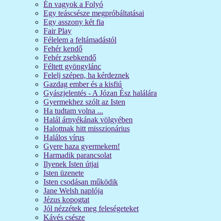
Én vagyok a Folyó
Egy teáscsésze megpróbáltatásai
Egy asszony két fia
Fair Play
Félelem a feltámadástól
Fehér kendő
Fehér zsebkendő
Féltett gyöngylánc
Felelj szépen, ha kérdeznek
Gazdag ember és a kisfiú
Gyászjelentés - A Józan Ész halálára
Gyermekhez szólt az Isten
Ha tudtam volna ...
Halál árnyékának völgyében
Halottnak hitt misszionárius
Halálos vírus
Gyere haza gyermekem!
Harmadik parancsolat
Ilyenek Isten útjai
Isten üzenete
Isten csodásan működik
Jane Welsh naplója
Jézus kopogtat
Jól nézzétek meg feleségeteket
Kávés csésze