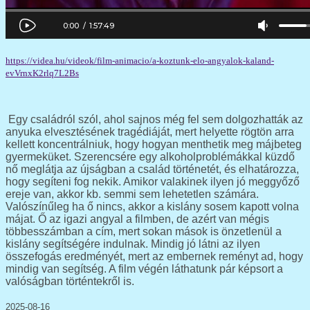
https://videa.hu/videok/film-animacio/a-koztunk-elo-angyalok-kaland-
evVrnxK2rlq7L2Bs
Egy családról szól, ahol sajnos még fel sem dolgozhatták az
anyuka elvesztésének tragédiáját, mert helyette rögtön arra
kellett koncentrálniuk, hogy hogyan menthetik meg májbeteg
gyermeküket. Szerencsére egy alkoholproblémákkal küzdő
nő meglátja az újságban a család történetét, és elhatározza,
hogy segíteni fog nekik. Amikor valakinek ilyen jó meggyőző
ereje van, akkor kb. semmi sem lehetetlen számára.
Valószínűleg ha ő nincs, akkor a kislány sosem kapott volna
májat. Ő az igazi angyal a filmben, de azért van mégis
többesszámban a cím, mert sokan mások is önzetlenül a
kislány segítségére indulnak. Mindig jó látni az ilyen
összefogás eredményét, mert az embernek reményt ad, hogy
mindig van segítség. A film végén láthatunk pár képsort a
valóságban történtekről is.
2025-08-16