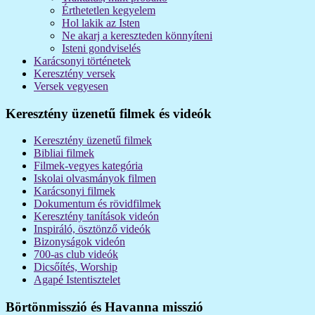
Érthetetlen kegyelem
Hol lakik az Isten
Ne akarj a kereszteden könnyíteni
Isteni gondviselés
Karácsonyi történetek
Keresztény versek
Versek vegyesen
Keresztény üzenetű filmek és videók
Keresztény üzenetű filmek
Bibliai filmek
Filmek-vegyes kategória
Iskolai olvasmányok filmen
Karácsonyi filmek
Dokumentum és rövidfilmek
Keresztény tanítások videón
Inspiráló, ösztönző videók
Bizonyságok videón
700-as club videók
Dicsőítés, Worship
Agapé Istentisztelet
Börtönmisszió és Havanna misszió