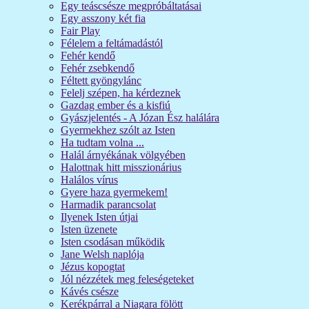
Egy teáscsésze megpróbáltatásai
Egy asszony két fia
Fair Play
Félelem a feltámadástól
Fehér kendő
Fehér zsebkendő
Féltett gyöngylánc
Felelj szépen, ha kérdeznek
Gazdag ember és a kisfiú
Gyászjelentés - A Józan Ész halálára
Gyermekhez szólt az Isten
Ha tudtam volna ...
Halál árnyékának völgyében
Halottnak hitt misszionárius
Halálos vírus
Gyere haza gyermekem!
Harmadik parancsolat
Ilyenek Isten útjai
Isten üzenete
Isten csodásan működik
Jane Welsh naplója
Jézus kopogtat
Jól nézzétek meg feleségeteket
Kávés csésze
Kerékpárral a Niagara fölött