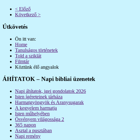
< Előző
Következő >
Útkövetés
Ön itt van:
Home
Tanulságos történetek
Told a sziklát
Filmtár
Köztünk élő angyalok
ÁHÍTATOK – Napi bibliai üzenetek
Napi áhítatok, igei gondolatok 2026
Isten ígéreteinek tárháza
Harmatgyöngyök és Aranysugarak
A kegyelem harmatja
Isten műhelyében
Ösvényem világossága 2
365 napon
Asztal a pusztában
Napi remény