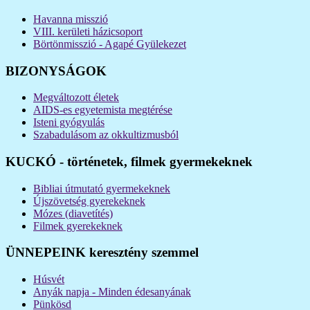
Havanna misszió
VIII. kerületi házicsoport
Börtönmisszió - Agapé Gyülekezet
BIZONYSÁGOK
Megváltozott életek
AIDS-es egyetemista megtérése
Isteni gyógyulás
Szabadulásom az okkultizmusból
KUCKÓ - történetek, filmek gyermekeknek
Bibliai útmutató gyermekeknek
Újszövetség gyerekeknek
Mózes (diavetítés)
Filmek gyerekeknek
ÜNNEPEINK keresztény szemmel
Húsvét
Anyák napja - Minden édesanyának
Pünkösd