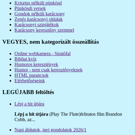
Krisztus nélküli pünkösd
Pünkösdi versek
Gondok nélküli karácsony
Zenés karácsonyi oldalak
Karácsonyi szinjátékok
Karácsony keresztény szemmel
VEGYES, nem kategorizált összeállítás
Online webkamera - Siratófal
Bibliai kvíz
Humoros keresztények
Humor - nem csak keresztényeknek
HTML parancsok
Elérhetőségeink
LEGÚJABB feltöltés
Lépj a hit útjára
Lépj a hit útjára
(Play The Flute)feliratos film Brandon
Cobb, az...
Napi áhítatok, igei gondolatok 2026/1