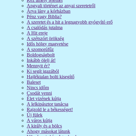
Kéz amely felemel
Angyali történet az anyai szeretetről
Árva lány a kórházban
Pénz vagy Biblia?
A szeretet és a hit a legnagyobb gyógyító erő
A csalódás jutalma
A Hit ereje
A szétszórt örökség
Idős hölgy magvetése
A szomorúfűz
Boldogságbolt
Inkább ölelj át!
Mennyit ér?
Ki segít igazából
Hajléktalan bolti kisegítő
Baleset
Nincs időm
Csodát venni
Élet vizének kútja
A lelkipásztor tanácsa
Rajzold le a békességet!
Új fülek
A város kútja
A király és a bölcs
Ahogy másokat látunk