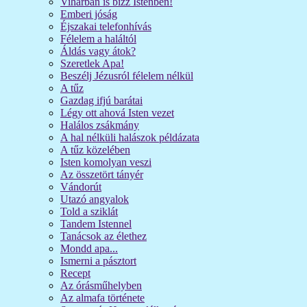
Viharban is bízz Istenben!
Emberi jóság
Éjszakai telefonhívás
Félelem a haláltól
Áldás vagy átok?
Szeretlek Apa!
Beszélj Jézusról félelem nélkül
A tűz
Gazdag ifjú barátai
Légy ott ahová Isten vezet
Halálos zsákmány
A hal nélküli halászok példázata
A tűz közelében
Isten komolyan veszi
Az összetört tányér
Vándorút
Utazó angyalok
Told a sziklát
Tandem Istennel
Tanácsok az élethez
Mondd apa...
Ismerni a pásztort
Recept
Az órásműhelyben
Az almafa története