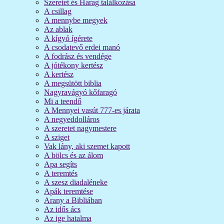
Szeretet és Harag találkozása
A csillag
A mennybe megyek
Az ablak
A kígyó ígérete
A csodatevő erdei manó
A fodrász és vendége
A jótékony kertész
A kertész
A megsütött biblia
Nagyravágyó kőfaragó
Mi a teendő
A Mennyei vasút 777-es járata
A negyeddolláros
A szeretet nagymestere
A sziget
Vak lány, aki szemet kapott
A bölcs és az álom
Apa segíts
A teremtés
A szesz diadaléneke
Apák teremtése
Arany a Bibliában
Az idős ács
Az ige hatalma