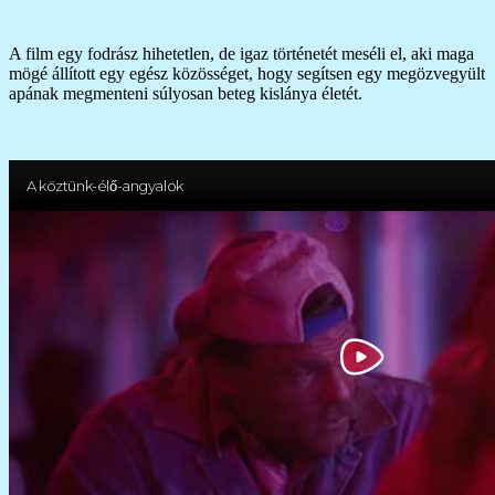
A film egy fodrász hihetetlen, de igaz történetét meséli el, aki maga
mögé állított egy egész közösséget, hogy segítsen egy megözvegyült
apának megmenteni súlyosan beteg kislánya életét.