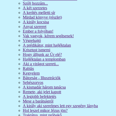
Szólj hozzám...
A két szerzetes
A kerítés melletti sír
Mirdad könyve (részlet)
A király kocsisa
Anyai szereret
Ember a folyóban!
Vak vagyok, kérem segítsenek!
Végrehajtó
A prédikátor, mint hajléktalan
Krisztust ismerni
Hogy álljunk az Úr elé?
Hajléktalan a templomban
Aki a virágot szereti...
Rablás
Kegyelem
Bátorság - Illusztrációk
Sebészorvos
A kismadár három tanácsa
Remete, aki jelet kapott
A legjobb befektetés
Mese a barátságról
A király aki szerelmes lett egy szegény lányba
Hol leszel mikor Jézus jön?
Traktátus, mint próbakő