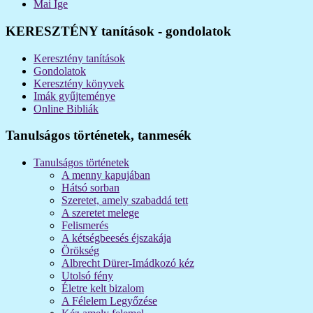
Mai Ige
KERESZTÉNY tanítások - gondolatok
Keresztény tanítások
Gondolatok
Keresztény könyvek
Imák gyűjteménye
Online Bibliák
Tanulságos történetek, tanmesék
Tanulságos történetek
A menny kapujában
Hátsó sorban
Szeretet, amely szabaddá tett
A szeretet melege
Felismerés
A kétségbeesés éjszakája
Örökség
Albrecht Dürer-Imádkozó kéz
Utolsó fény
Életre kelt bizalom
A Félelem Legyőzése