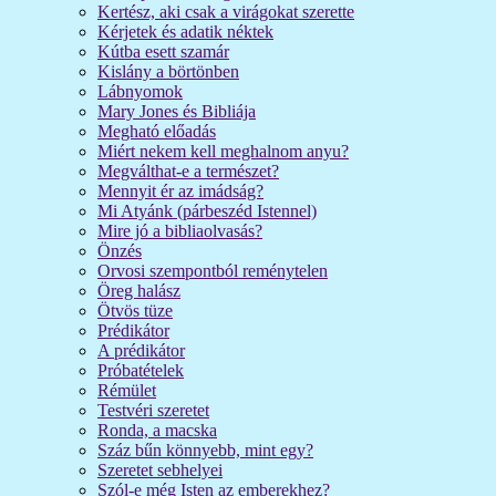
Kertész, aki csak a virágokat szerette
Kérjetek és adatik néktek
Kútba esett szamár
Kislány a börtönben
Lábnyomok
Mary Jones és Bibliája
Megható előadás
Miért nekem kell meghalnom anyu?
Megválthat-e a természet?
Mennyit ér az imádság?
Mi Atyánk (párbeszéd Istennel)
Mire jó a bibliaolvasás?
Önzés
Orvosi szempontból reménytelen
Öreg halász
Ötvös tüze
Prédikátor
A prédikátor
Próbatételek
Rémület
Testvéri szeretet
Ronda, a macska
Száz bűn könnyebb, mint egy?
Szeretet sebhelyei
Szól-e még Isten az emberekhez?