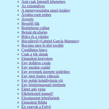
Ami csak Istennél lehetséges
Az ezüstműves
A mennyországba utazó kislány
Árokba esett ember
Árverés
Beszélő fák
Betelehemi csillag
Bernát dicsősége
Bölcs és a vándor
Búcsúlevél (Gabriel García Marquez)
Bocsáss meg és lépj tovább
Csodálatos kincs
Csak a jók sírnak
Elutasított kegyelem
Egy dolláros csoda
Egy gazdag család
Egy gyermek üzenete szüleihez
Egy igen fontos változás
Egy pohár kristálytiszta víz
Egy börtönigazgató története
Életet adó virág
Elkötelezted magad?
Elszalasztott lehetőségek
Elutasított Biblia
Én vagyok a Folyó