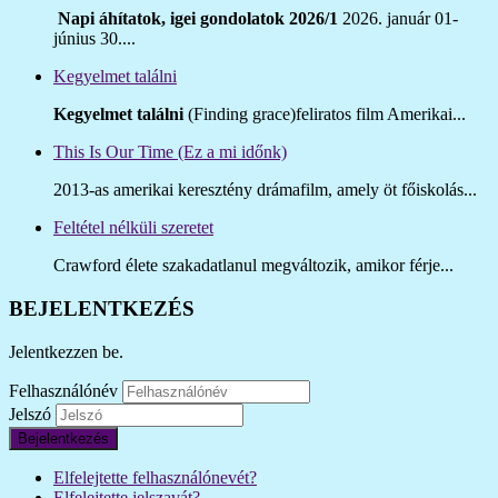
Napi áhítatok, igei gondolatok 2026/1
2026. január 01-
június 30....
Kegyelmet találni
Kegyelmet találni
(Finding grace)feliratos film Amerikai...
This Is Our Time (Ez a mi időnk)
2013-as amerikai keresztény drámafilm, amely öt főiskolás...
Feltétel nélküli szeretet
Crawford élete szakadatlanul megváltozik, amikor férje...
BEJELENTKEZÉS
Jelentkezzen be.
Felhasználónév
Jelszó
Bejelentkezés
Elfelejtette felhasználónevét?
Elfelejtette jelszavát?