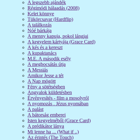
A legszebb ajándék
Régimódi hálaadás (2008)
Kelet könnye
Tükörcsavar (Hardflip)
A találkozás
Nóé bárkája
A menny kapuja, pokol lángjai
A kegyelem kártyája (Grace Card)
A kés és a kereszt
A kupaktanács
M.E. A második esély
A megbocsátás útja
A Messiás
Amikor Jesse a tét
A Nap mögött
Fény a sötétségben
Angyalok küldetésben
Érvényesítés - film a mosolyról
A nyomozás . Jézus nyomában
A palást
A bátorság emberei
Isten kegyelméből (Grace Card)
A prédikátor lánya
Mi lenne ha ... (What if ..)
Az érintés (The Touch)