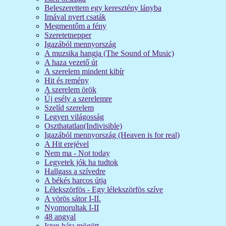
Beleszerettem egy keresztény lányba
Imával nyert csaták
Megmentőm a fény
Szeretetnepper
Igazából mennyország
A muzsika hangja (The Sound of Music)
A haza vezető út
A szerelem mindent kibír
Hit és remény
A szerelem örök
Új esély a szerelemre
Szelíd szerelem
Legyen világosság
Oszthatatlan(Indivisible)
Igazából mennyország (Heaven is for real)
A Hit erejével
Nem ma - Not today
Legyetek jók ha tudtok
Hallgass a szívedre
A békés harcos útja
Lélekszörfös - Egy lélekszörfös szíve
A vörös sátor I-II.
Nyomorultak I-II
48 angyal
Isten háta mögött