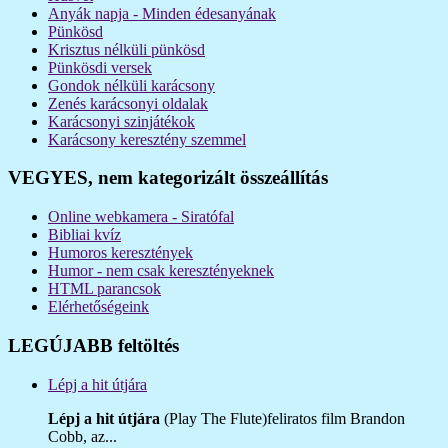
Anyák napja - Minden édesanyának
Pünkösd
Krisztus nélküli pünkösd
Pünkösdi versek
Gondok nélküli karácsony
Zenés karácsonyi oldalak
Karácsonyi szinjátékok
Karácsony keresztény szemmel
VEGYES, nem kategorizált összeállítás
Online webkamera - Siratófal
Bibliai kvíz
Humoros keresztények
Humor - nem csak keresztényeknek
HTML parancsok
Elérhetőségeink
LEGÚJABB feltöltés
Lépj a hit útjára
Lépj a hit útjára
(Play The Flute)feliratos film Brandon
Cobb, az...