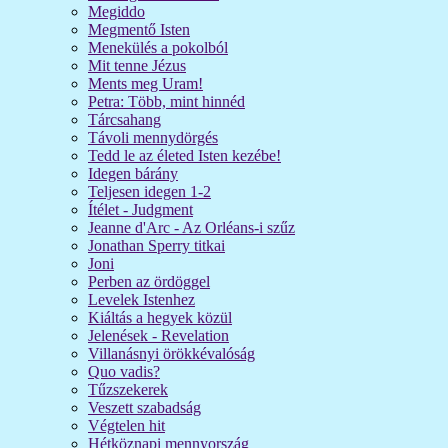
Megiddo
Megmentő Isten
Menekülés a pokolból
Mit tenne Jézus
Ments meg Uram!
Petra: Több, mint hinnéd
Tárcsahang
Távoli mennydörgés
Tedd le az életed Isten kezébe!
Idegen bárány
Teljesen idegen 1-2
Ítélet - Judgment
Jeanne d'Arc - Az Orléans-i szűz
Jonathan Sperry titkai
Joni
Perben az ördöggel
Levelek Istenhez
Kiáltás a hegyek közül
Jelenések - Revelation
Villanásnyi örökkévalóság
Quo vadis?
Tűzszekerek
Veszett szabadság
Végtelen hit
Hétköznapi mennyország