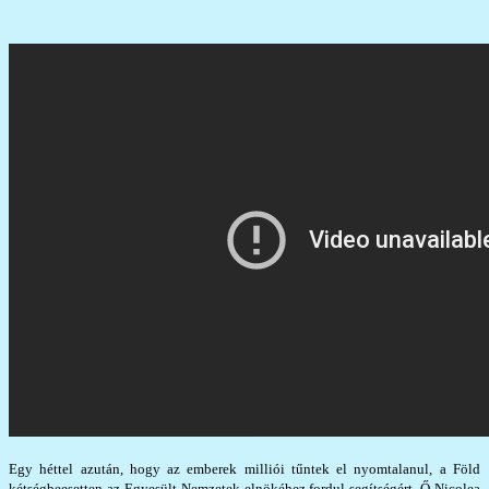
Egy héttel azután, hogy az emberek milliói tűntek el nyomtalanul, a Föld
kétségbeesetten az Egyesült Nemzetek elnökéhez fordul segítségért. Ő Nicolea