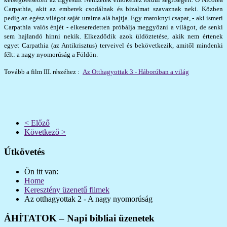
Carpathia, akit az emberek csodálnak és bizalmat szavaznak neki. Közben
pedig az egész világot saját uralma alá hajtja. Egy maroknyi csapat, - aki ismeri
Carpathia valós énjét - elkeseredetten próbálja meggyőzni a világot, de senki
sem hajlandó hinni nekik. Elkezdődik azok üldöztetése, akik nem értenek
egyet Carpathia (az Antikrisztus) terveivel és bekövetkezik, amitől mindenki
félt: a nagy nyomorúság a Földön.
Tovább a film III. részéhez :
Az Otthagyottak 3 - Háborúban a világ
< Előző
Következő >
Útkövetés
Ön itt van:
Home
Keresztény üzenetű filmek
Az otthagyottak 2 - A nagy nyomorúság
ÁHÍTATOK – Napi bibliai üzenetek