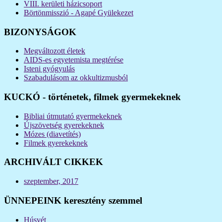
VIII. kerületi házicsoport
Börtönmisszió - Agapé Gyülekezet
BIZONYSÁGOK
Megváltozott életek
AIDS-es egyetemista megtérése
Isteni gyógyulás
Szabadulásom az okkultizmusból
KUCKÓ - történetek, filmek gyermekeknek
Bibliai útmutató gyermekeknek
Újszövetség gyerekeknek
Mózes (diavetítés)
Filmek gyerekeknek
ARCHIVÁLT CIKKEK
szeptember, 2017
ÜNNEPEINK keresztény szemmel
Húsvét