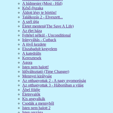
A hídmester (Most - Híd)
Késő éjszaka
Áldott légy te börtön!
Találkozás 2 - Elveszett...
A szél útja
Életet menteni(The Save A Life)
Az élet háza
Feltétel nélkül - Unconditional
Irányváltás - Cutback
A jövő kezdete
Elszabadult kegyelem
A katedrális
Keresztesek
Agora
Isten nem halott!
Időváltoztató (Time Changer)
Mennyei királyság
Az otthagyottak 2 - A nagy nyomorúság
Az otthagyottak 3 - Háborúban a világ
Ábel földje
Életrevalók
Kis angyalkák
Csodák a mennyből
Isten nem halott 2
Isten országa