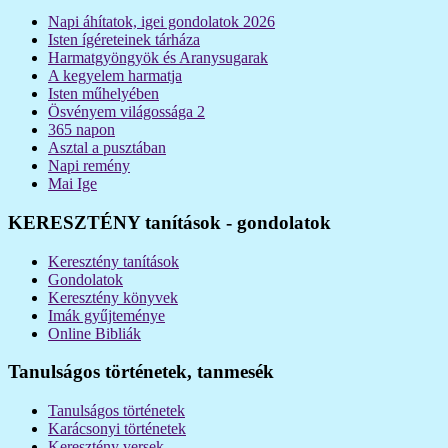
Napi áhítatok, igei gondolatok 2026
Isten ígéreteinek tárháza
Harmatgyöngyök és Aranysugarak
A kegyelem harmatja
Isten műhelyében
Ösvényem világossága 2
365 napon
Asztal a pusztában
Napi remény
Mai Ige
KERESZTÉNY tanítások - gondolatok
Keresztény tanítások
Gondolatok
Keresztény könyvek
Imák gyűjteménye
Online Bibliák
Tanulságos történetek, tanmesék
Tanulságos történetek
Karácsonyi történetek
Keresztény versek