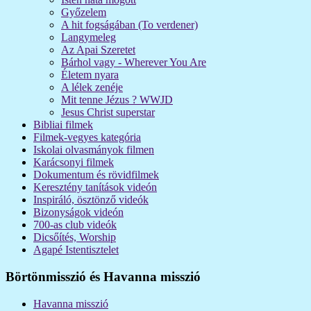
Győzelem
A hit fogságában (To verdener)
Langymeleg
Az Apai Szeretet
Bárhol vagy - Wherever You Are
Életem nyara
A lélek zenéje
Mit tenne Jézus ? WWJD
Jesus Christ superstar
Bibliai filmek
Filmek-vegyes kategória
Iskolai olvasmányok filmen
Karácsonyi filmek
Dokumentum és rövidfilmek
Keresztény tanítások videón
Inspiráló, ösztönző videók
Bizonyságok videón
700-as club videók
Dicsőítés, Worship
Agapé Istentisztelet
Börtönmisszió és Havanna misszió
Havanna misszió