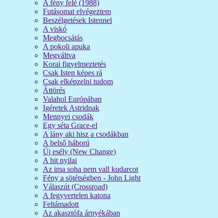
A fény felé (1988)
Futásomat elvégeztem
Beszélgetések Istennel
A viskó
Megbocsátás
A pokoli apuka
Megváltva
Korai figyelmeztetés
Csak Isten képes rá
Csak elképzelni tudom
Áttörés
Valahol Európában
Igéretek Astridnak
Mennyei csodák
Egy séta Grace-el
A lány aki hisz a csodákban
A belső háború
Új esély (New Change)
A hit nyilai
Az ima soha nem vall kudarcot
Fény a sötétségben - John Light
Válaszút (Crossroad)
A fegyvertelen katona
Feltámadott
Az akasztófa árnyékában