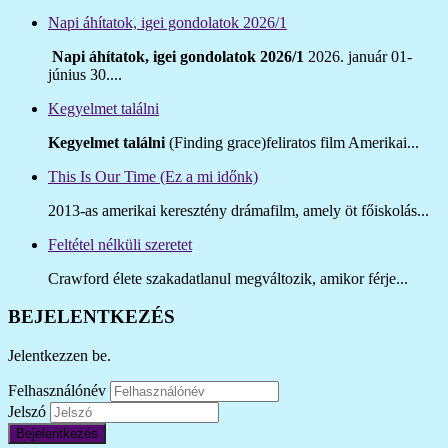
Napi áhítatok, igei gondolatok 2026/1
Napi áhítatok, igei gondolatok 2026/1
2026. január 01-
június 30....
Kegyelmet találni
Kegyelmet találni
(Finding grace)feliratos film Amerikai...
This Is Our Time (Ez a mi időnk)
2013-as amerikai keresztény drámafilm, amely öt főiskolás...
Feltétel nélküli szeretet
Crawford élete szakadatlanul megváltozik, amikor férje...
BEJELENTKEZÉS
Jelentkezzen be.
Felhasználónév
Jelszó
Bejelentkezés