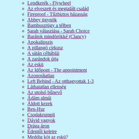
Lendkerék - Flywheel
Az elveszett és megtalált család
Fireproof - Tűzbiztos házasság
Abbey ügynök
Bambuszrügy a télben
Sarah választása - Sarah Choice
Barátok mindörökké (Clancy)
Apokalipszis
A pillangó cirkusz
A sátán céltáblái
A zarándok útja
Az eskü
Az Időpont - The appointment
Azonosítatlan
Left Behind - Az otthagyottak 1-3
Láthatatlan ellenség
Az utolsó bűnevő
Ádám almái
Áldott kezek
Ben-Hur
Csodakrumpli
Dávid vagyok
Drága áron
Édentől keletre
Meddig köt az eskü?