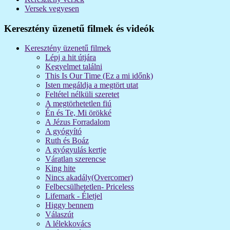
Versek vegyesen
Keresztény üzenetű filmek és videók
Keresztény üzenetű filmek
Lépj a hit útjára
Kegyelmet találni
This Is Our Time (Ez a mi időnk)
Isten megáldja a megtört utat
Feltétel nélküli szeretet
A megtörhetetlen fiú
Én és Te, Mi örökké
A Jézus Forradalom
A gyógyító
Ruth és Boáz
A gyógyulás kertje
Váratlan szerencse
King hite
Nincs akadály(Overcomer)
Felbecsülhetetlen- Priceless
Lifemark - Életjel
Higgy bennem
Válaszút
A lélekkovács