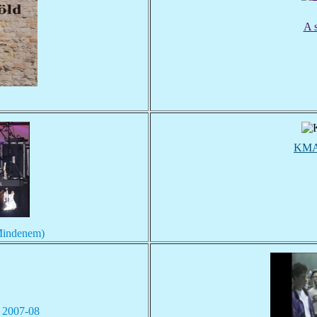
A 
KMA 
Mindenem)
t 2007-08