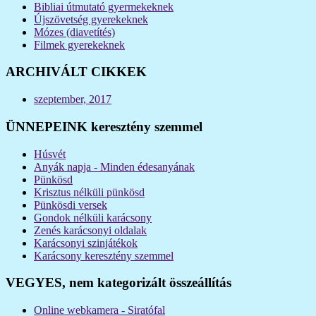
Bibliai útmutató gyermekeknek
Újszövetség gyerekeknek
Mózes (diavetítés)
Filmek gyerekeknek
ARCHIVÁLT CIKKEK
szeptember, 2017
ÜNNEPEINK keresztény szemmel
Húsvét
Anyák napja - Minden édesanyának
Pünkösd
Krisztus nélküli pünkösd
Pünkösdi versek
Gondok nélküli karácsony
Zenés karácsonyi oldalak
Karácsonyi szinjátékok
Karácsony keresztény szemmel
VEGYES, nem kategorizált összeállítás
Online webkamera - Siratófal