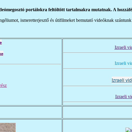
ómegosztó portálokra feltöltött tartalmakra mutatnak. A hozzáfér
liumot, ismeretterjesztő és útifilmeket bemutató videóknak szántunk 
e
Izraeli v
Izraeli v
Izraeli v
rész
Izraeli v