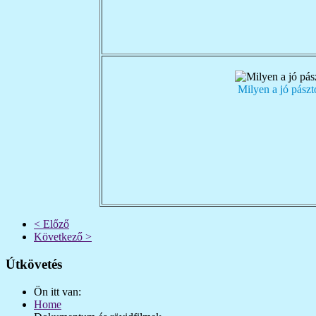
Milyen a jó pászt
< Előző
Következő >
Útkövetés
Ön itt van:
Home