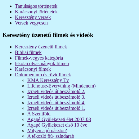
Tanulságos történetek
Karácsonyi történetek
Keresztény versek
Versek vegyesen
Keresztény üzenetű filmek és videók
Keresztény üzenetű filmek
Bibliai filmek
Filmek-vegyes kategória
Iskolai olvasmányok filmen
Karácsonyi filmek
Dokumentum és rövidfilmek
KMA Keresztény Tv
Lifehouse-Everything (Mindenem)
Izraeli videós útibeszámoló 2.
Izraeli videós útibeszámoló 3.
Izraeli videós útibeszámoló 4.
Izraeli videós útibeszámoló 1.
A Szentföld
Agapé Gyülekezeti élet 2007-08
Agapé Gyülekezet első 10 éve
Milyen a jó pásztor?
A tékozló fiú- színdarab