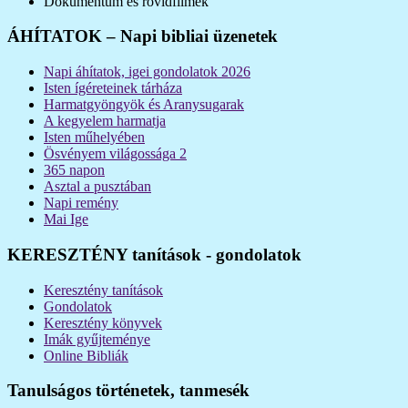
Dokumentum és rövidfilmek
ÁHÍTATOK – Napi bibliai üzenetek
Napi áhítatok, igei gondolatok 2026
Isten ígéreteinek tárháza
Harmatgyöngyök és Aranysugarak
A kegyelem harmatja
Isten műhelyében
Ösvényem világossága 2
365 napon
Asztal a pusztában
Napi remény
Mai Ige
KERESZTÉNY tanítások - gondolatok
Keresztény tanítások
Gondolatok
Keresztény könyvek
Imák gyűjteménye
Online Bibliák
Tanulságos történetek, tanmesék