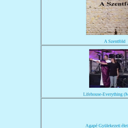
A Szentföld
Lifehouse-Everything (
Agapé Gyülekezeti éle