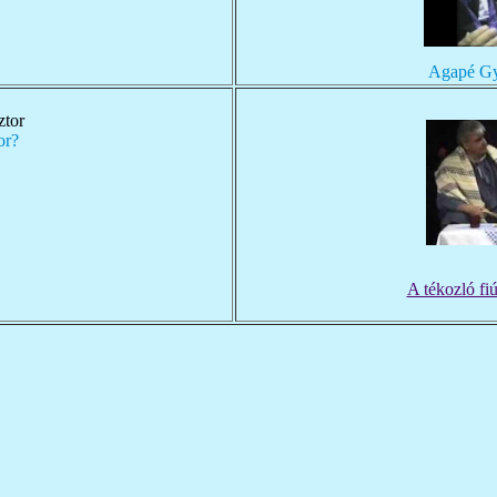
Agapé Gyü
or?
A tékozló fiú