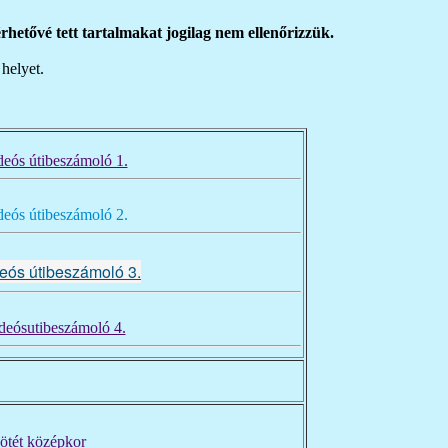
hetővé tett tartalmakat jogilag nem ellenőrizzük.
helyet.
ideós útibeszámoló 1.
ideós útibeszámoló 2.
ideós útibeszámoló 3.
ideósutibeszámoló 4.