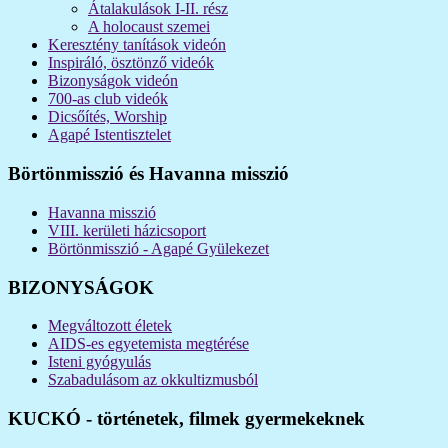
Átalakulások I-II. rész
A holocaust szemei
Keresztény tanítások videón
Inspiráló, ösztönző videók
Bizonyságok videón
700-as club videók
Dicsőítés, Worship
Agapé Istentisztelet
Börtönmisszió és Havanna misszió
Havanna misszió
VIII. kerületi házicsoport
Börtönmisszió - Agapé Gyülekezet
BIZONYSÁGOK
Megváltozott életek
AIDS-es egyetemista megtérése
Isteni gyógyulás
Szabadulásom az okkultizmusból
KUCKÓ - történetek, filmek gyermekeknek