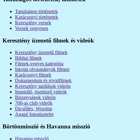
Tanulságos történetek
Karácsonyi történetek
Keresztény versek
Versek vegyesen
Keresztény üzenetű filmek és videók
Keresztény üzenetű filmek
Bibliai filmek
Filmek-vegyes kategória
Iskolai olvasmányok filmen
Karácsonyi filmek
Dokumentum és rövidfilmek
Keresztény tanítások videón
Inspiráló, ösztönző videók
Bizonyságok videón
700-as club videók
Dicsőítés, Worship
Agapé Istentisztelet
Börtönmisszió és Havanna misszió
Havanna misszió