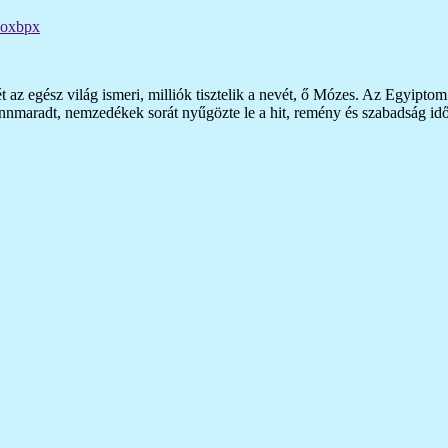
aoxbpx
ét az egész világ ismeri, milliók tisztelik a nevét, ő Mózes. Az Egyipt
fennmaradt, nemzedékek sorát nyűgözte le a hit, remény és szabadság idő