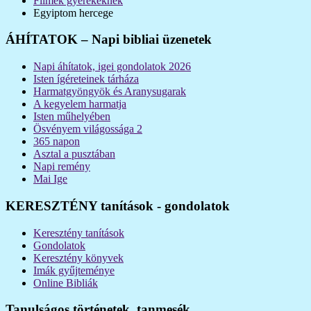
Filmek gyerekeknek
Egyiptom hercege
ÁHÍTATOK – Napi bibliai üzenetek
Napi áhítatok, igei gondolatok 2026
Isten ígéreteinek tárháza
Harmatgyöngyök és Aranysugarak
A kegyelem harmatja
Isten műhelyében
Ösvényem világossága 2
365 napon
Asztal a pusztában
Napi remény
Mai Ige
KERESZTÉNY tanítások - gondolatok
Keresztény tanítások
Gondolatok
Keresztény könyvek
Imák gyűjteménye
Online Bibliák
Tanulságos történetek, tanmesék