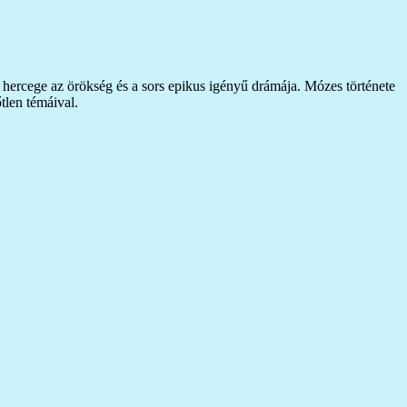
om hercege az örökség és a sors epikus igényű drámája. Mózes története
tlen témáival.