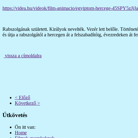
https://videa.hu/videok/film-animacio/egyiptom-hercege-45SPY5zJjJ
Rabszolgának született. Királyok nevelték. Vezér lett belőle. Történet
és útja a rabszolgától a hercegen át a felszabadítóig, évezredeken át 
vissza a címoldalra
< Előző
Következő >
Útkövetés
Ön itt van:
Home