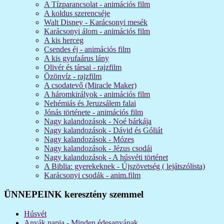
A Tízparancsolat - animációs film
A koldus szerencséje
Walt Disney - Karácsonyi mesék
Karácsonyi álom - animációs film
A kis herceg
Csendes éj - animációs film
A kis gyufaárus lány
Olivér és társai - rajzfilm
Özönvíz - rajzfilm
A csodatevő (Miracle Maker)
A háromkirályok - animációs film
Nehémiás és Jeruzsálem falai
Jónás története - animációs film
Nagy kalandozások - Noé bárkája
Nagy kalandozások - Dávid és Góliát
Nagy kalandozások - Mózes
Nagy kalandozások - Jézus csodái
Nagy kalandozások - A húsvéti történet
A Biblia: gyerekeknek - Újszövetség ( lejátszólista)
Karácsonyi csodák - anim.film
ÜNNEPEINK keresztény szemmel
Húsvét
Anyák napja - Minden édesanyának