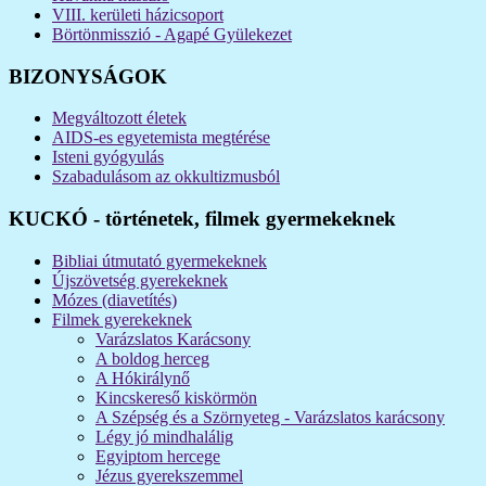
VIII. kerületi házicsoport
Börtönmisszió - Agapé Gyülekezet
BIZONYSÁGOK
Megváltozott életek
AIDS-es egyetemista megtérése
Isteni gyógyulás
Szabadulásom az okkultizmusból
KUCKÓ - történetek, filmek gyermekeknek
Bibliai útmutató gyermekeknek
Újszövetség gyerekeknek
Mózes (diavetítés)
Filmek gyerekeknek
Varázslatos Karácsony
A boldog herceg
A Hókirálynő
Kincskereső kiskörmön
A Szépség és a Szörnyeteg - Varázslatos karácsony
Légy jó mindhalálig
Egyiptom hercege
Jézus gyerekszemmel