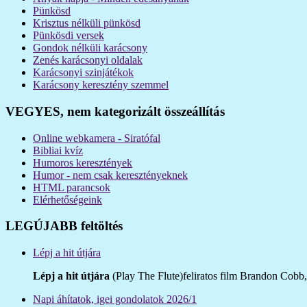
Pünkösd
Krisztus nélküli pünkösd
Pünkösdi versek
Gondok nélküli karácsony
Zenés karácsonyi oldalak
Karácsonyi szinjátékok
Karácsony keresztény szemmel
VEGYES, nem kategorizált összeállítás
Online webkamera - Siratófal
Bibliai kvíz
Humoros keresztények
Humor - nem csak keresztényeknek
HTML parancsok
Elérhetőségeink
LEGÚJABB feltöltés
Lépj a hit útjára
Lépj a hit útjára
(Play The Flute)feliratos film Brandon Cobb, 
Napi áhítatok, igei gondolatok 2026/1