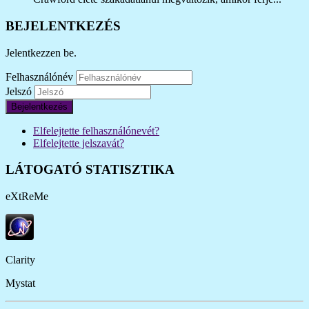
BEJELENTKEZÉS
Jelentkezzen be.
Felhasználónév
Jelszó
Bejelentkezés
Elfelejtette felhasználónevét?
Elfelejtette jelszavát?
LÁTOGATÓ STATISZTIKA
eXtReMe
Clarity
Mystat