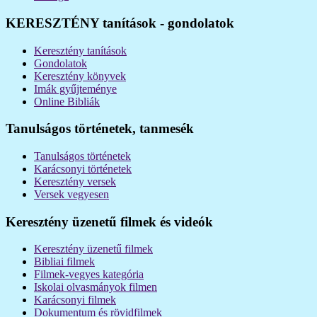
KERESZTÉNY tanítások - gondolatok
Keresztény tanítások
Gondolatok
Keresztény könyvek
Imák gyűjteménye
Online Bibliák
Tanulságos történetek, tanmesék
Tanulságos történetek
Karácsonyi történetek
Keresztény versek
Versek vegyesen
Keresztény üzenetű filmek és videók
Keresztény üzenetű filmek
Bibliai filmek
Filmek-vegyes kategória
Iskolai olvasmányok filmen
Karácsonyi filmek
Dokumentum és rövidfilmek