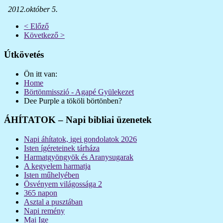
2012.október 5.
< Előző
Következő >
Útkövetés
Ön itt van:
Home
Börtönmisszió - Agapé Gyülekezet
Dee Purple a tököli börtönben?
ÁHÍTATOK – Napi bibliai üzenetek
Napi áhítatok, igei gondolatok 2026
Isten ígéreteinek tárháza
Harmatgyöngyök és Aranysugarak
A kegyelem harmatja
Isten műhelyében
Ösvényem világossága 2
365 napon
Asztal a pusztában
Napi remény
Mai Ige