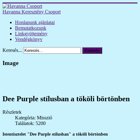
Havanna Keresztény Csoport
Honlapunk ajánlatai
Bemutatkozunk
Linkgyüjtemény
Vendégkönyv
Keresés...
Keresés
Image
Dee Purple stílusban a tököli börtönben
Részletek
Kategória: Misszió
Találatok: 5200
Istentisztelet "Dee Purple stílusban" a tököli börtönben