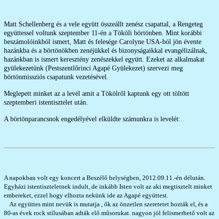
Matt Schellenberg és a vele együtt összeállt zenész csapattal, a Rengeteg
együttessel voltunk szeptember
11-én a Tököli börtönben. Mint korábbi
beszámolóinkból ismert, Matt és felesége Carolyne USA-ból jön évente
hazánkba és a börtönökben zenéjükkel és bizonyságaikkal evangélizálnak,
hazánkban is ismert keresztény zenészekkel együtt. Ezeket az alkalmakat
gyülekezetünk (Pestszentlőrinci Agapé Gyülekezet) szervezi meg
börtönmissziós csapatunk vezetésével.
Meglepett minket az a levél amit a Tökölről kaptunk egy ott töltött
szeptemberi istentisztelet után.
A börtönparancsnok engedélyével elküldte számunkra is levelét:
A napokban volt egy koncert a Beszélő helységben, 2012.09.11.-én délután.
Egyházi istentiszteletnek indult, de inkább Isten volt az aki megtisztelt minket
embereket, ezzel hogy elhozta nekünk ide az Agapé együttest.
Az együttes mint nevük is mutatja , ők az önzetlen szeretetet hozták el, és a
80-as évek rock stílusában adták elő műsorukat. nagyon jól felismerhető volt az