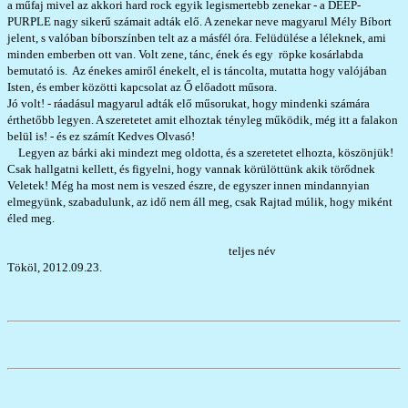
a műfaj mivel az akkori hard rock egyik legismertebb zenekar - a DEEP-
PURPLE nagy sikerű számait adták elő. A zenekar neve magyarul Mély Bíbort
jelent, s valóban bíborszínben telt az a másfél óra. Felüdülése a léleknek, ami
minden emberben ott van. Volt zene, tánc, ének és egy röpke kosárlabda
bemutató is. Az énekes amiről énekelt, el is táncolta, mutatta hogy valójában
Isten, és ember közötti kapcsolat az Ő előadott műsora.
Jó volt! - ráadásul magyarul adták elő műsorukat, hogy mindenki számára
érthetőbb legyen. A szeretetet amit elhoztak tényleg működik, még itt a falakon
belül is! - és ez számít Kedves Olvasó!
Legyen az bárki aki mindezt meg oldotta, és a szeretetet elhozta, köszönjük!
Csak hallgatni kellett, és figyelni, hogy vannak körülöttünk akik törődnek
Veletek! Még ha most nem is veszed észre, de egyszer innen mindannyian
elmegyünk, szabadulunk, az idő nem áll meg, csak Rajtad múlik, hogy miként
éled meg.
teljes név
Tököl, 2012.09.23.