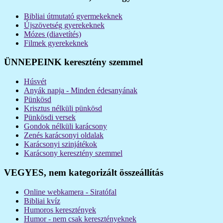
Bibliai útmutató gyermekeknek
Újszövetség gyerekeknek
Mózes (diavetítés)
Filmek gyerekeknek
ÜNNEPEINK keresztény szemmel
Húsvét
Anyák napja - Minden édesanyának
Pünkösd
Krisztus nélküli pünkösd
Pünkösdi versek
Gondok nélküli karácsony
Zenés karácsonyi oldalak
Karácsonyi szinjátékok
Karácsony keresztény szemmel
VEGYES, nem kategorizált összeállítás
Online webkamera - Siratófal
Bibliai kvíz
Humoros keresztények
Humor - nem csak keresztényeknek