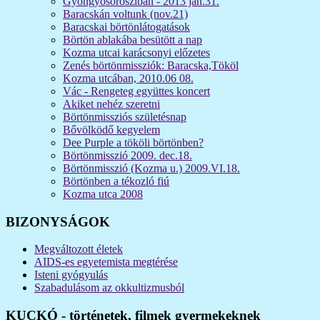
Gyöngyösorosziban - 2013 jan.31.
Baracskán voltunk (nov.21)
Baracskai börtönlátogatások
Börtön ablakába besütött a nap
Kozma utcai karácsonyi előzetes
Zenés börtönmissziók: Baracska,Tököl
Kozma utcában, 2010.06 08.
Vác - Rengeteg együttes koncert
Akiket nehéz szeretni
Börtönmissziós születésnap
Bővölködő kegyelem
Dee Purple a tököli börtönben?
Börtönmisszió 2009. dec.18.
Börtönmisszió (Kozma u.) 2009.VI.18.
Börtönben a tékozló fiú
Kozma utca 2008
BIZONYSÁGOK
Megváltozott életek
AIDS-es egyetemista megtérése
Isteni gyógyulás
Szabadulásom az okkultizmusból
KUCKÓ - történetek, filmek gyermekeknek