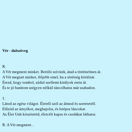
Vér - dalszöveg
R:
A Vér megment minket. Betölti szívünk, árad a történelmen át.
A Vér megtart minket, följebb emel, ha a sötétség körülzár.
Érezd, hogy tombol, zúdul szellemi királyok erein át.
És te jó barátom szégyen nélkül táncolhatsz már szabadon.
1:
Látod az egész világot. Életről szól az álmod és szeretetről.
Elűzöd az árnyékot, meghajolsz, és letépsz láncokat.
Az Élet Urát köszöntöd, életcélt kapsz és csodákat láthatsz.
R: A Vér megment...