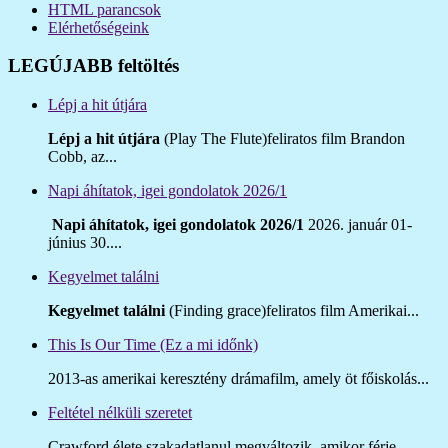
HTML parancsok
Elérhetőségeink
LEGÚJABB feltöltés
Lépj a hit útjára
Lépj a hit útjára
(Play The Flute)feliratos film Brandon
Cobb, az...
Napi áhítatok, igei gondolatok 2026/1
Napi áhítatok, igei gondolatok 2026/1
2026. január 01-
június 30....
Kegyelmet találni
Kegyelmet találni
(Finding grace)feliratos film Amerikai...
This Is Our Time (Ez a mi időnk)
2013-as amerikai keresztény drámafilm, amely öt főiskolás...
Feltétel nélküli szeretet
Crawford élete szakadatlanul megváltozik, amikor férje...