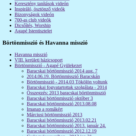
Keresztény tanítások videón
Inspiráló, ösztönző videók
Bizonyságok videón
700-as club videók
Dicsőítés, Worship
Agapé Istentisztelet
Börtönmisszió és Havanna misszió
Havanna misszió
VIII. kerületi házicsoport
Börtönmisszió - Agapé Gyülekezet
Baracskai börtönmisszió 2014 aug. 7
2014.06.19. Börtönmisszió Baracskán
Börtönmisszió - 2014.03 Tökölön voltunk
Baracskai fogvatartottak szolgálata - 2014
Összegzés: 2013 baracskai börtönmisszió
Baracskai börtönmisszió október 3
Baracskai börtönmisszió 2013.08.08
Imanap a romákért
Márciusi börtönmisszió 2013
Baracskai börtönmisszió 2013.02.21
Baracskai börtönmisszió 2013. január 24.
Baracskai börtönmisszió 2012.12.19