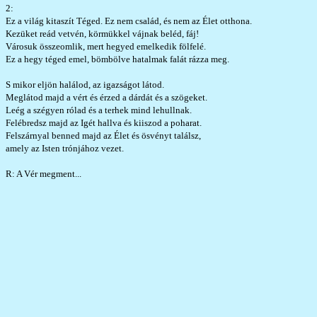
2:
Ez a világ kitaszít Téged. Ez nem család, és nem az Élet otthona.
Kezüket reád vetvén, körmükkel vájnak beléd, fáj!
Városuk összeomlik, mert hegyed emelkedik fölfelé.
Ez a hegy téged emel, bömbölve hatalmak falát rázza meg.
S mikor eljön halálod, az igazságot látod.
Meglátod majd a vért és érzed a dárdát és a szögeket.
Leég a szégyen rólad és a terhek mind lehullnak.
Felébredsz majd az Igét hallva és kiiszod a poharat.
Felszárnyal benned majd az Élet és ösvényt találsz,
amely az Isten trónjához vezet.
R: A Vér megment...