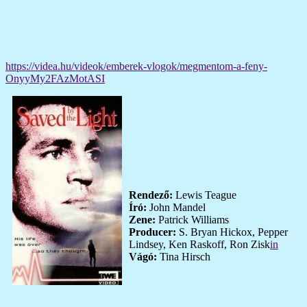
https://videa.hu/videok/emberek-vlogok/megmentom-a-feny-
OnyyMy2FAzMotASI
Rendező:
Lewis Teague
Író:
John Mandel
Zene:
Patrick Williams
Producer:
S. Bryan Hickox, Pepper
Lindsey, Ken Raskoff, Ron Zisk
in
Vágó:
Tina Hirsch