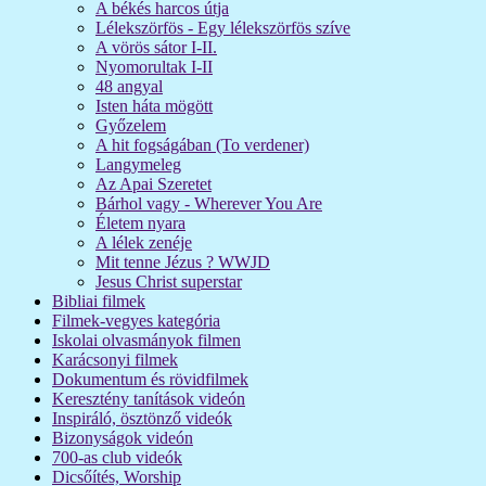
A békés harcos útja
Lélekszörfös - Egy lélekszörfös szíve
A vörös sátor I-II.
Nyomorultak I-II
48 angyal
Isten háta mögött
Győzelem
A hit fogságában (To verdener)
Langymeleg
Az Apai Szeretet
Bárhol vagy - Wherever You Are
Életem nyara
A lélek zenéje
Mit tenne Jézus ? WWJD
Jesus Christ superstar
Bibliai filmek
Filmek-vegyes kategória
Iskolai olvasmányok filmen
Karácsonyi filmek
Dokumentum és rövidfilmek
Keresztény tanítások videón
Inspiráló, ösztönző videók
Bizonyságok videón
700-as club videók
Dicsőítés, Worship