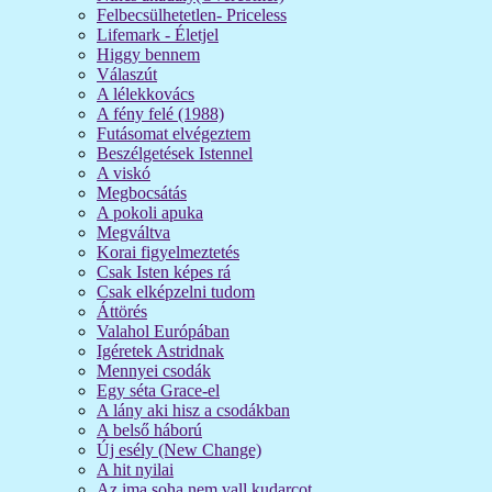
Felbecsülhetetlen- Priceless
Lifemark - Életjel
Higgy bennem
Válaszút
A lélekkovács
A fény felé (1988)
Futásomat elvégeztem
Beszélgetések Istennel
A viskó
Megbocsátás
A pokoli apuka
Megváltva
Korai figyelmeztetés
Csak Isten képes rá
Csak elképzelni tudom
Áttörés
Valahol Európában
Igéretek Astridnak
Mennyei csodák
Egy séta Grace-el
A lány aki hisz a csodákban
A belső háború
Új esély (New Change)
A hit nyilai
Az ima soha nem vall kudarcot