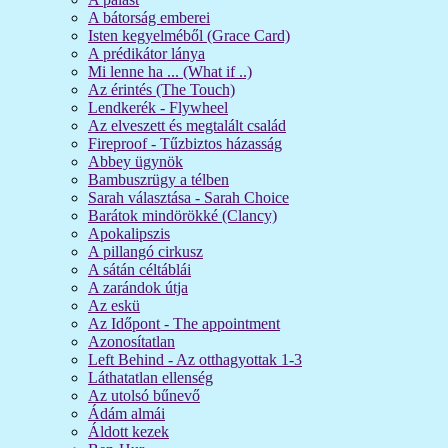
A bátorság emberei
Isten kegyelméből (Grace Card)
A prédikátor lánya
Mi lenne ha ... (What if ..)
Az érintés (The Touch)
Lendkerék - Flywheel
Az elveszett és megtalált család
Fireproof - Tűzbiztos házasság
Abbey ügynök
Bambuszrügy a télben
Sarah választása - Sarah Choice
Barátok mindörökké (Clancy)
Apokalipszis
A pillangó cirkusz
A sátán céltáblái
A zarándok útja
Az eskü
Az Időpont - The appointment
Azonosítatlan
Left Behind - Az otthagyottak 1-3
Láthatatlan ellenség
Az utolsó bűnevő
Ádám almái
Áldott kezek