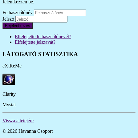
Jelentkezzen be.
Felhasználónév
Jelszó
Bejelentkezés
Elfelejtette felhasználónevét?
Elfelejtette jelszavát?
LÁTOGATÓ STATISZTIKA
eXtReMe
Clarity
Mystat
Vissza a tetejére
© 2026 Havanna Csoport