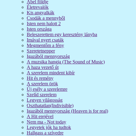
Ábel földje
Életrevalók
Kis angyalkák
Csodák a mennyből
Isten nem halott 2
Isten országa
Beleszerettem egy keresztény lányba
Imával nyert csaták
Megmentőm a fény
Szeretetnepper
Igazából mennyország
A muzsika hangja (The Sound of Music)
A haza vezető út
A szerelem mindent kibír
Hit és remény
A szerelem örök
Új esély a szerelemre
Szelíd szerelem
Legyen világosság
Oszthatatlan(Indivisible)
Igazából mennyország (Heaven is for real)
A Hit erejével
Nem ma - Not today
Legyetek jók ha tudtok
Hallgass a szívedre