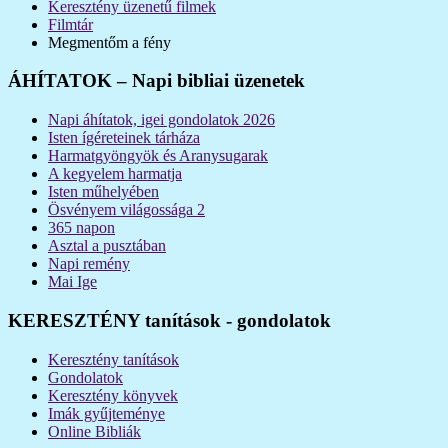
Keresztény üzenetű filmek
Filmtár
Megmentőm a fény
ÁHÍTATOK – Napi bibliai üzenetek
Napi áhítatok, igei gondolatok 2026
Isten ígéreteinek tárháza
Harmatgyöngyök és Aranysugarak
A kegyelem harmatja
Isten műhelyében
Ösvényem világossága 2
365 napon
Asztal a pusztában
Napi remény
Mai Ige
KERESZTÉNY tanítások - gondolatok
Keresztény tanítások
Gondolatok
Keresztény könyvek
Imák gyűjteménye
Online Bibliák