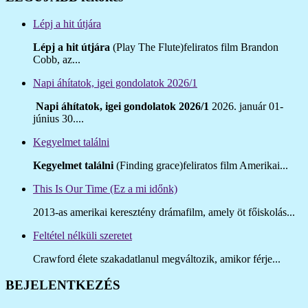
Lépj a hit útjára
Lépj a hit útjára
(Play The Flute)feliratos film Brandon
Cobb, az...
Napi áhítatok, igei gondolatok 2026/1
Napi áhítatok, igei gondolatok 2026/1
2026. január 01-
június 30....
Kegyelmet találni
Kegyelmet találni
(Finding grace)feliratos film Amerikai...
This Is Our Time (Ez a mi időnk)
2013-as amerikai keresztény drámafilm, amely öt főiskolás...
Feltétel nélküli szeretet
Crawford élete szakadatlanul megváltozik, amikor férje...
BEJELENTKEZÉS