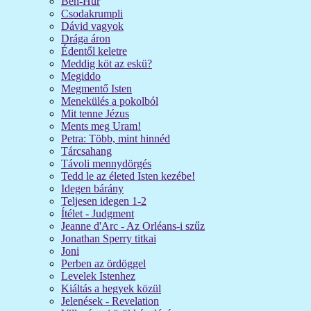
Ben-Hur
Csodakrumpli
Dávid vagyok
Drága áron
Édentől keletre
Meddig köt az eskü?
Megiddo
Megmentő Isten
Menekülés a pokolból
Mit tenne Jézus
Ments meg Uram!
Petra: Több, mint hinnéd
Tárcsahang
Távoli mennydörgés
Tedd le az életed Isten kezébe!
Idegen bárány
Teljesen idegen 1-2
Ítélet - Judgment
Jeanne d'Arc - Az Orléans-i szűz
Jonathan Sperry titkai
Joni
Perben az ördöggel
Levelek Istenhez
Kiáltás a hegyek közül
Jelenések - Revelation