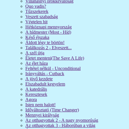
Villanásnyi örökkévalóság
Quo vadis?
Tűzszekerek
Veszett szabadság
Végtelen hit
Hétköznapi mennyország
A hídmester (Most - Híd)
Késő éjszaka
Áldott légy te börtön!
Találkozás 2 - Elveszett...
A szél útja
Életet menteni(The Save A Life)
Az élet háza
Feltétel nélkül - Unconditional
Irányváltás - Cutback
A jövő kezdete
Elszabadult kegyelem
A katedrális
Keresztesek
Agora
Isten nem halott!
Időváltoztató (Time Changer)
Mennyei királyság
Az otthagyottak 2 - A nagy nyomorúság
Az otthagyottak 3 - Háborúban a világ