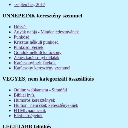
szeptember, 2017
ÜNNEPEINK keresztény szemmel
Húsvét
Anyák napja - Minden édesanyának
Pünkösd
Krisztus nélküli pünkösd
Pünkösdi versek
Gondok nélküli karácsony
Zenés karácsonyi oldalak
Karácsonyi szinjátékok
Karácsony keresztény szemmel
VEGYES, nem kategorizált összeállítás
Online webkamera - Siratófal
Bibliai kvíz
Humoros keresztények
Humor - nem csak keresztényeknek
HTML parancsok
Elérhetőségeink
LEGÚJABB feltöltés