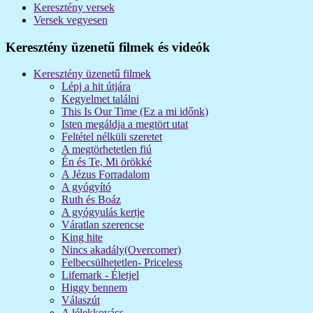
Keresztény versek
Versek vegyesen
Keresztény üzenetű filmek és videók
Keresztény üzenetű filmek
Lépj a hit útjára
Kegyelmet találni
This Is Our Time (Ez a mi időnk)
Isten megáldja a megtört utat
Feltétel nélküli szeretet
A megtörhetetlen fiú
Én és Te, Mi örökké
A Jézus Forradalom
A gyógyító
Ruth és Boáz
A gyógyulás kertje
Váratlan szerencse
King hite
Nincs akadály(Overcomer)
Felbecsülhetetlen- Priceless
Lifemark - Életjel
Higgy bennem
Válaszút
A lélekkovács