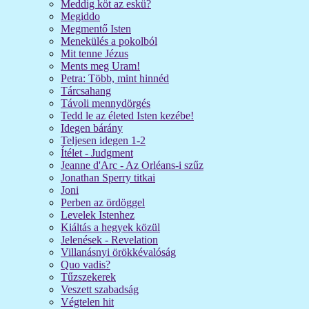
Meddig köt az eskü?
Megiddo
Megmentő Isten
Menekülés a pokolból
Mit tenne Jézus
Ments meg Uram!
Petra: Több, mint hinnéd
Tárcsahang
Távoli mennydörgés
Tedd le az életed Isten kezébe!
Idegen bárány
Teljesen idegen 1-2
Ítélet - Judgment
Jeanne d'Arc - Az Orléans-i szűz
Jonathan Sperry titkai
Joni
Perben az ördöggel
Levelek Istenhez
Kiáltás a hegyek közül
Jelenések - Revelation
Villanásnyi örökkévalóság
Quo vadis?
Tűzszekerek
Veszett szabadság
Végtelen hit