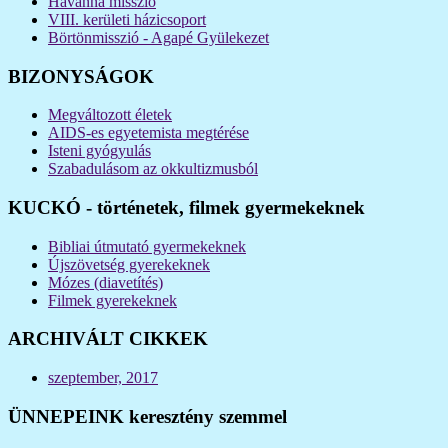
Havanna misszió
VIII. kerületi házicsoport
Börtönmisszió - Agapé Gyülekezet
BIZONYSÁGOK
Megváltozott életek
AIDS-es egyetemista megtérése
Isteni gyógyulás
Szabadulásom az okkultizmusból
KUCKÓ - történetek, filmek gyermekeknek
Bibliai útmutató gyermekeknek
Újszövetség gyerekeknek
Mózes (diavetítés)
Filmek gyerekeknek
ARCHIVÁLT CIKKEK
szeptember, 2017
ÜNNEPEINK keresztény szemmel