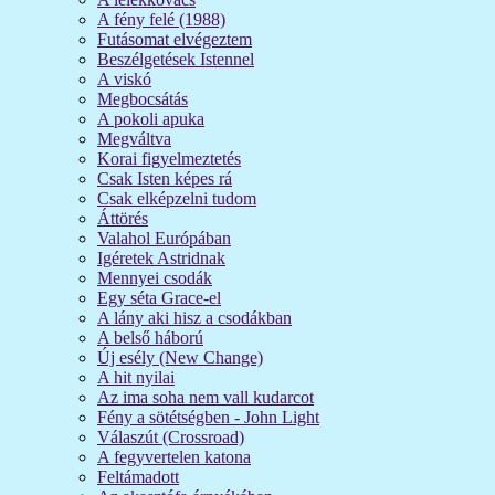
A fény felé (1988)
Futásomat elvégeztem
Beszélgetések Istennel
A viskó
Megbocsátás
A pokoli apuka
Megváltva
Korai figyelmeztetés
Csak Isten képes rá
Csak elképzelni tudom
Áttörés
Valahol Európában
Igéretek Astridnak
Mennyei csodák
Egy séta Grace-el
A lány aki hisz a csodákban
A belső háború
Új esély (New Change)
A hit nyilai
Az ima soha nem vall kudarcot
Fény a sötétségben - John Light
Válaszút (Crossroad)
A fegyvertelen katona
Feltámadott