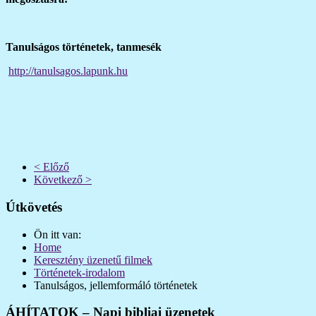
Tanulságos történetek, tanmesék
http://tanulsagos.lapunk.hu
< Előző
Következő >
Útkövetés
Ön itt van:
Home
Keresztény üzenetű filmek
Történetek-irodalom
Tanulságos, jellemformáló történetek
ÁHÍTATOK – Napi bibliai üzenetek