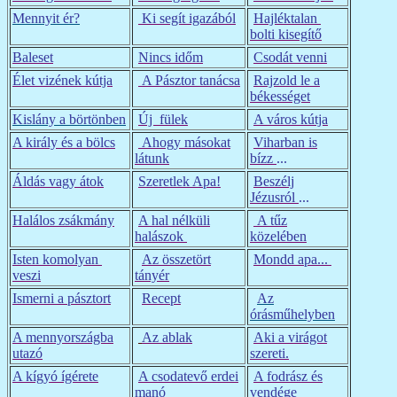
Mennyit ér?
Ki segít igazából
Hajléktalan
bolti kisegítő
Baleset
Nincs időm
Csodát venni
Élet vizének kútja
A Pásztor tanácsa
Rajzold le a
békességet
Kislány a börtönben
Új fülek
A város kútja
A király és a bölcs
Ahogy másokat
Viharban is
látunk
bízz
...
Áldás vagy átok
Szeretlek Apa!
Beszélj
Jézusról
...
Halálos zsákmány
A hal nélküli
A tűz
halászok
közelében
Isten komolyan
Az összetört
Mondd apa...
veszi
tányér
Ismerni a pásztort
Recept
Az
órásműhelyben
A mennyországba
Az ablak
Aki a virágot
utazó
szereti.
A kígyó ígérete
A csodatevő erdei
A fodrász és
manó
vendége