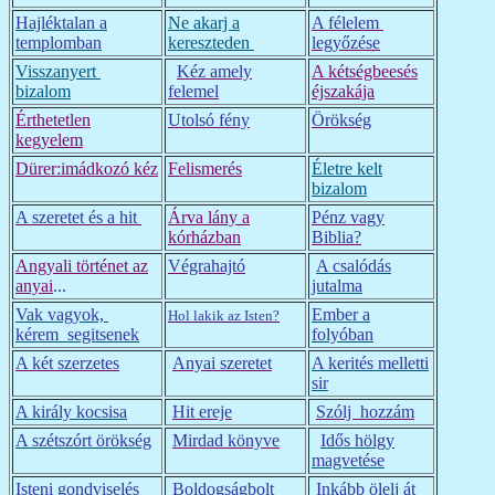
Hajléktalan a
Ne akarj a
A félelem
templomban
kereszteden
legyőzése
Visszanyert
Kéz amely
A kétségbeesés
bizalom
felemel
éjszakája
Érthetetlen
Utolsó fény
Örökség
kegyelem
Dürer:imádkozó kéz
Felismerés
Életre kelt
bizalom
A szeretet és a hit
Árva lány a
Pénz vagy
kórházban
Biblia?
Angyali történet az
Végrahajtó
A csalódás
anyai
...
jutalma
Vak vagyok,
Ember a
Hol lakik az Isten?
kérem segitsenek
folyóban
A két szerzetes
Anyai szeretet
A kerités melletti
sir
A király kocsisa
Hit ereje
Szólj hozzám
A szétszórt örökség
Mirdad könyve
Idős hölgy
magvetése
Isteni gondviselés
Boldogságbolt
Inkább ölelj át