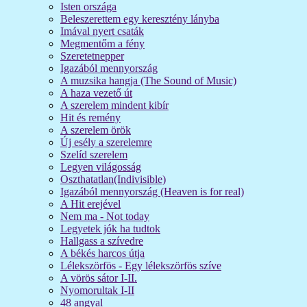
Isten országa
Beleszerettem egy keresztény lányba
Imával nyert csaták
Megmentőm a fény
Szeretetnepper
Igazából mennyország
A muzsika hangja (The Sound of Music)
A haza vezető út
A szerelem mindent kibír
Hit és remény
A szerelem örök
Új esély a szerelemre
Szelíd szerelem
Legyen világosság
Oszthatatlan(Indivisible)
Igazából mennyország (Heaven is for real)
A Hit erejével
Nem ma - Not today
Legyetek jók ha tudtok
Hallgass a szívedre
A békés harcos útja
Lélekszörfös - Egy lélekszörfös szíve
A vörös sátor I-II.
Nyomorultak I-II
48 angyal