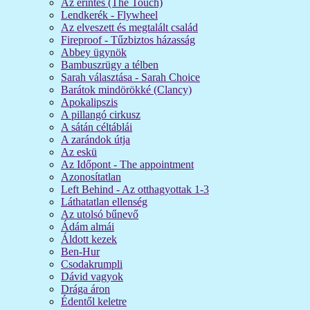
Az érintés (The Touch)
Lendkerék - Flywheel
Az elveszett és megtalált család
Fireproof - Tűzbiztos házasság
Abbey ügynök
Bambuszrügy a télben
Sarah választása - Sarah Choice
Barátok mindörökké (Clancy)
Apokalipszis
A pillangó cirkusz
A sátán céltáblái
A zarándok útja
Az eskü
Az Időpont - The appointment
Azonosítatlan
Left Behind - Az otthagyottak 1-3
Láthatatlan ellenség
Az utolsó bűnevő
Ádám almái
Áldott kezek
Ben-Hur
Csodakrumpli
Dávid vagyok
Drága áron
Édentől keletre