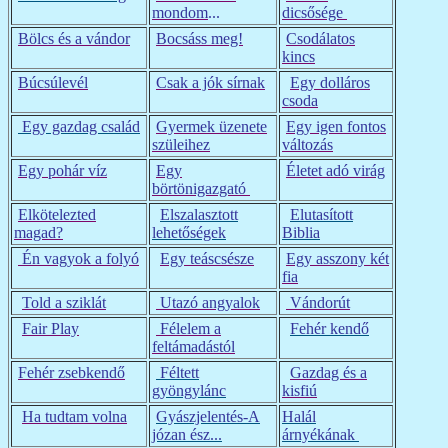
mondom
...
dicsősége
Bölcs és a vándor
Bocsáss meg!
Csodálatos
kincs
Búcsúlevél
Csak a jók sírnak
Egy dolláros
csoda
Egy gazdag család
Gyermek üzenete
Egy igen fontos
szüleihez
változás
Egy pohár víz
Egy
Életet adó virág
börtönigazgató
Elkötelezted
Elszalasztott
Elutasított
magad?
lehetőségek
Biblia
Én vagyok a folyó
Egy teáscsésze
Egy asszony két
fia
Told a sziklát
Utazó angyalok
Vándorút
Fair Play
Félelem a
Fehér kendő
feltámadástól
Fehér zsebkendő
Féltett
Gazdag és a
gyöngylánc
kisfiú
Ha tudtam volna
Gyászjelentés-A
Halál
józan ész...
árnyékának