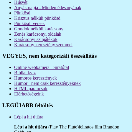
Húsvét
Anyák napja - Minden édesanyának
Pünkösd
Krisztus nélküli pünkösd
Pünkösdi versek
Gondok nélküli karácsony
Zenés karácsonyi oldalak
Karácsonyi szinjátékok
Karácsony keresztény szemmel
VEGYES, nem kategorizált összeállítás
Online webkamera - Siratófal
Bibliai kvíz
Humoros keresztények
Humor - nem csak keresztényeknek
HTML parancsok
Elérhetőségeink
LEGÚJABB feltöltés
Lépj a hit útjára
Lépj a hit útjára
(Play The Flute)feliratos film Brandon