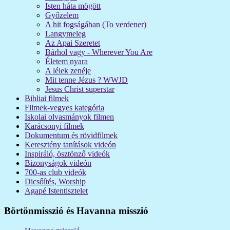
Isten háta mögött
Győzelem
A hit fogságában (To verdener)
Langymeleg
Az Apai Szeretet
Bárhol vagy - Wherever You Are
Életem nyara
A lélek zenéje
Mit tenne Jézus ? WWJD
Jesus Christ superstar
Bibliai filmek
Filmek-vegyes kategória
Iskolai olvasmányok filmen
Karácsonyi filmek
Dokumentum és rövidfilmek
Keresztény tanítások videón
Inspiráló, ösztönző videók
Bizonyságok videón
700-as club videók
Dicsőítés, Worship
Agapé Istentisztelet
Börtönmisszió és Havanna misszió