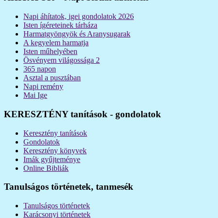
Napi áhítatok, igei gondolatok 2026
Isten ígéreteinek tárháza
Harmatgyöngyök és Aranysugarak
A kegyelem harmatja
Isten műhelyében
Ösvényem világossága 2
365 napon
Asztal a pusztában
Napi remény
Mai Ige
KERESZTÉNY tanítások - gondolatok
Keresztény tanítások
Gondolatok
Keresztény könyvek
Imák gyűjteménye
Online Bibliák
Tanulságos történetek, tanmesék
Tanulságos történetek
Karácsonyi történetek