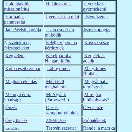
Halottnak hitt
Halálos vírus
Gyere haza
misszionárius
gyermekem!
Harmadik
Ilyenek Isten útjai
Isten üzente
parancsolat
Jane Welsh naplója
Isten csodásan
Jézus kopogtat
működik
N
ézzétek meg
Felelj szépen, ha
Kávés csésze
feleségeiteket
kérdeznek
Kegyelem
Kerékpárral a
Kérjetek és
Niagara fölött
adatik
Kútba esett szamár
Lábnyomok
Mary Jones
Bibliája
Megható előadás
Miért kell
Megválthat a
meghalnom
természet?
Mennyit ér az
Mi Atyánk
Mire jó a
imádság?
(Párbeszéd..)
bibliaolvasás?
Önzés
Orvosi
Ötvös tüze
szempontból nincs
Öreg halász
Próbatételek
A Prédikátor
Testvéri szeretet
Ronda, a macska
Rémület