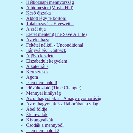
Hétköznapi mennyország
A hídmester (Most - Híd)
Késő éjszaka
Áldott légy te börtön!
Találkozás 2 - Elveszett...
A szél útja
Életet menteni(The Save A Life)
Az élet háza
Feltétel nélkül - Unconditional
Irányváltás - Cutback
A jövő kezdete
Elszabadult kegyelem
A katedrális
Keresztesek
Agora
Isten nem halott!
Időváltoztató (Time Changer)
Mennyei királyság
Az otthagyottak 2 - A nagy nyomorúság
Az otthagyottak 3 - Háborúban a világ
Ábel földje
Életrevalók
Kis angyalkák
Csodák a mennyből
Isten nem halott 2