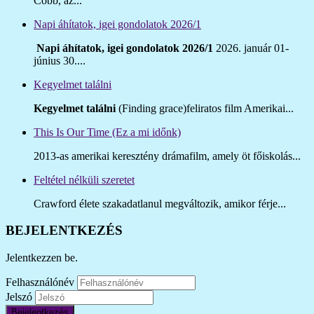
Cobb, az...
Napi áhítatok, igei gondolatok 2026/1
Napi áhítatok, igei gondolatok 2026/1
2026. január 01-
június 30....
Kegyelmet találni
Kegyelmet találni
(Finding grace)feliratos film Amerikai...
This Is Our Time (Ez a mi időnk)
2013-as amerikai keresztény drámafilm, amely öt főiskolás...
Feltétel nélküli szeretet
Crawford élete szakadatlanul megváltozik, amikor férje...
BEJELENTKEZÉS
Jelentkezzen be.
Felhasználónév
Jelszó
Bejelentkezés