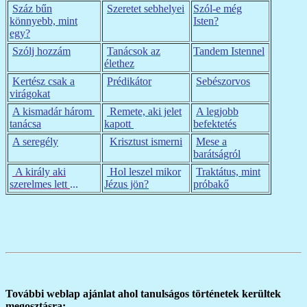
Száz bűn
Szeretet sebhelyei
Szól-e még
könnyebb, mint
Isten?
egy?
Szólj hozzám
Tanácsok az
Tandem Istennel
élethez
Kertész csak a
Prédikátor
Sebészorvos
virágokat
A kismadár három
Remete, aki jelet
A legjobb
tanácsa
kapott
befektetés
A seregély
Krisztust ismerni
Mese a
barátságról
A király aki
Hol leszel mikor
Traktátus, mint
szerelmes lett
...
Jézus jön?
próbakő
További weblap ajánlat ahol tanulságos történetek kerültek
megosztásra: