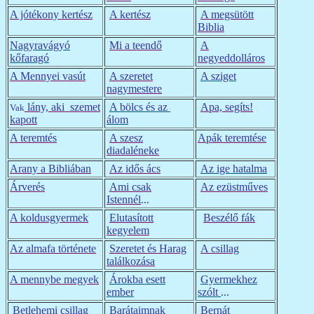
A jótékony kertész
A kertész
A megsütött
Biblia
Nagyravágyó
Mi a teendő
A
kőfaragó
negyeddolláros
A Mennyei vasút
A szeretet
A sziget
nagymestere
lány, aki szemet
A bölcs és az
Apa, segíts!
Vak
kapott
álom
A teremtés
A szesz
Apák teremtése
diadaléneke
Arany a Bibliában
Az idős ács
Az ige hatalma
Árverés
Ami csak
Az ezüstműves
Istennél
...
A koldusgyermek
Elutasított
Beszélő fák
kegyelem
Az almafa története
Szeretet és Harag
A csillag
találkozása
A mennybe megyek
Árokba esett
Gyermekhez
ember
szólt
...
Betlehemi csillag
Barátaimnak
Bernát