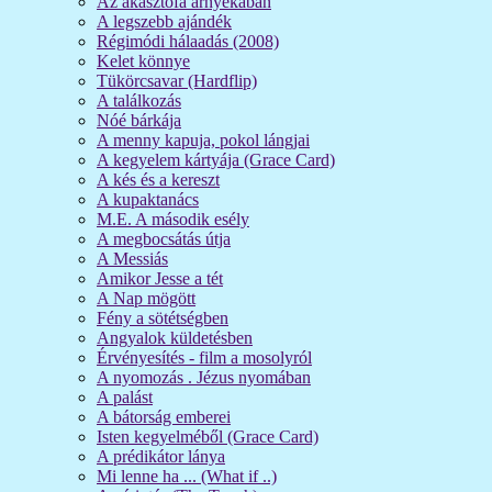
Az akasztófa árnyékában
A legszebb ajándék
Régimódi hálaadás (2008)
Kelet könnye
Tükörcsavar (Hardflip)
A találkozás
Nóé bárkája
A menny kapuja, pokol lángjai
A kegyelem kártyája (Grace Card)
A kés és a kereszt
A kupaktanács
M.E. A második esély
A megbocsátás útja
A Messiás
Amikor Jesse a tét
A Nap mögött
Fény a sötétségben
Angyalok küldetésben
Érvényesítés - film a mosolyról
A nyomozás . Jézus nyomában
A palást
A bátorság emberei
Isten kegyelméből (Grace Card)
A prédikátor lánya
Mi lenne ha ... (What if ..)