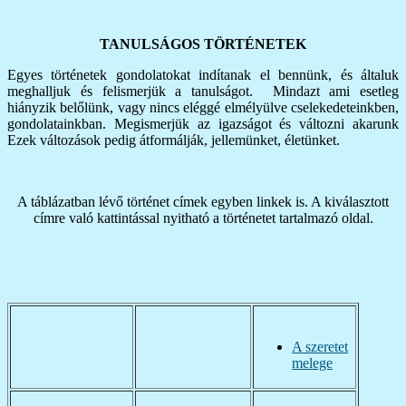
TANULSÁGOS TÖRTÉNETEK
Egyes történetek gondolatokat indítanak el bennünk, és általuk
meghalljuk és felismerjük a tanulságot. Mindazt ami esetleg
hiányzik belőlünk, vagy nincs eléggé elmélyülve cselekedeteinkben,
gondolatainkban. Megismerjük az igazságot és változni akarunk
Ezek változások pedig átformálják, jellemünket, életünket.
A táblázatban lévő történet címek egyben linkek is. A kiválasztott
címre való kattintással nyitható a történetet tartalmazó oldal.
A szeretet
melege