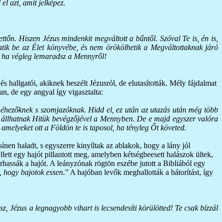
el azt, amit jelképez.
őn. Hiszen Jézus mindenkit megváltott a bűntől. Szóval Te is, én is,
ik be az Élet könyvébe, és nem örökölhetik a Megváltottaknak járó
d, ha végleg lemaradsz a Mennyről!
 és hallgatói, akiknek beszélt Jézusról, de elutasították. Mély fájdalmat
n, de egy angyal így vigasztalta:
re éhezőknek s szomjazóknak. Hidd el, ez után az utazás után még több
e állhatnak Hitük bevégzőjével a Mennyben. De e majd egyszer valóra
melyeket ott a Földön te is taposol, ha tényleg Őt követed.
nen haladt, s egyszerre kinyíltak az ablakok, hogy a lány jól
llett egy hajót pillantott meg, amelyben kétségbeesett halászok ültek,
orhassák a hajót. A leányzónak rögtön eszébe jutott a Bibliából egy
 hogy bajotok essen
.” A hajóban levők meghallották a bátorítást, így
, Jézus a legnagyobb vihart is lecsendesíti körülötted! Te csak bízzál