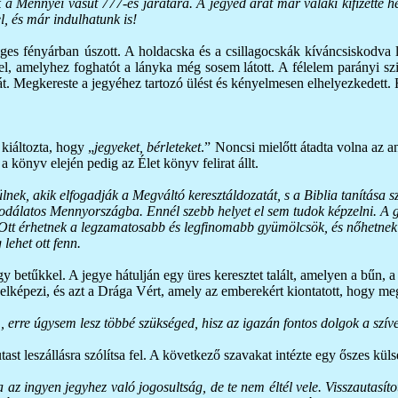
 a Mennyei vasút 777-es járatára. A jegyed árát már valaki kifizette he
el, és már indulhatunk is!
ges fényárban úszott. A holdacska és a csillagocskák kíváncsiskodva 
, amelyhez foghatót a lányka még sosem látott. A félelem parányi szikr
 tehát. Megkereste a jegyéhez tartozó ülést és kényelmesen elhelyezkedet
kiáltozta, hogy „
jegyeket, bérleteket
.” Noncsi mielőtt átadta volna az a
a könyv elején pedig az Élet könyv felirat állt.
nek, akik elfogadják a Megváltó keresztáldozatát, s a Biblia tanítása s
dálatos Mennyországba. Ennél szebb helyet el sem tudok képzelni. A gye
. Ott érhetnek a legzamatosabb és legfinomabb gyümölcsök, és nőhetnek a
lehet ott fenn.
y betűkkel. A jegye hátulján egy üres keresztet talált, amelyen a bűn, a 
 jelképezi, és azt a Drága Vért, amely az emberekért kiontatott, hogy 
rre úgysem lesz többé szükséged, hisz az igazán fontos dolgok a szív
tast leszállásra szólítsa fel. A következő szavakat intézte egy őszes kül
álva az ingyen jegyhez való jogosultság, de te nem éltél vele. Visszautas