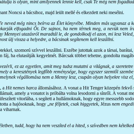
hátulja is olyan, mint amilyennek lennie kell, csak Te még nem fogadtad 
hant Noncsi a bácsihoz, majd leült mellé és elkezdett neki mesélni.
Te neved még nincs beírva az Élet könyvébe. Minden más ugyanaz a kett
karják elfogadni Őt. De sajnos, ha nem térnek meg, a nevük nem írat
gy Mennyei utazásról maradtál le, de gondolkodj el azon, mi lesz Vele
 ülj vissza a helyedre, a bácsinak segítenem kell leszállni.
ptekkel, szomorú szívvel leszállni. Eszébe jutottak azok a társai, barátai,
 fáj, ha elutasítják kegyelmét. Bárcsak többet tehetne, gondolta magába
 vezérli, ez az egyetlen, amit meg tudsz mutatni a világnak, a szeretet
 amely a keresztények legfőbb reménysége, hogy egyszer szemtől szemb
melynek végállomása nem a Menny lesz, csupán olyan helyekre visz el, a
, a
Hit nemes harca
állomásához. A vonat a Hit Tenger közepén fekvő sí
lámait, amely a vonatot is próbálta volna lesodorni a sínről. A vonat me
 kifeszített vitorlába, s segített a hullámoknak, hogy egyre messzebb sod
áltotta a hajósoknak, hogy „
ne féljetek, csak higgyetek
, Jézus
nem engedi,
 a viharnak.
etben, tudd, hogy ha nem veszíted el a hited, s szívedben nem kételkedsz