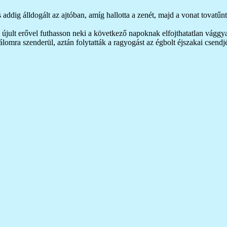
dig álldogált az ajtóban, amíg hallotta a zenét, majd a vonat tovatűnt
újult erővel futhasson neki a következő napoknak elfojthatatlan vággyal
álomra szenderül, aztán folytatták a ragyogást az égbolt éjszakai csendj