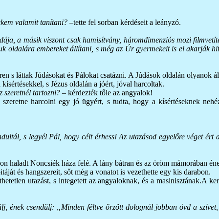
nekem valamit tanítani?
–tette fel sorban kérdéseit a leányzó.
ája, a másik viszont csak hamisítvány, háromdimenziós mozi filmvetítés
 oldalára embereket állítani, s még az Úr gyermekeit is el akarják hite
en s láttak Júdásokat és Pálokat csatázni. A Júdások oldalán olyanok áll
kísértésekkel, s Jézus oldalán a jóért, jóval harcoltak.
 szeretnél tartozni? –
kérdezték tőle az angyalok!
 szeretne harcolni egy jó ügyért, s tudta, hogy a kísértéseknek nehéz
tál, s legyél Pál, hogy célt érhess! Az utazásod egyelőre véget ért a
jakon haladt Noncsiék háza felé. A lány bátran és az öröm mámorában é
itáját és hangszereit, sőt még a vonatot is vezethette egy kis darabon.
hetetlen utazást, s integetett az angyaloknak, és a masinisztának.A ke
lj, ének csendülj: „Minden féltve őrzött dolognál jobban óvd a szívet, 