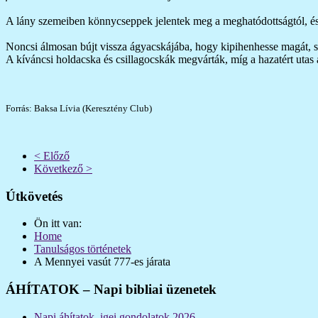
A lány szemeiben könnycseppek jelentek meg a meghatódottságtól, és ad
Noncsi álmosan bújt vissza ágyacskájába, hogy kipihenhesse magát, s 
A kíváncsi holdacska és csillagocskák megvárták, míg a hazatért utas 
Forrás: Baksa Lívia (Keresztény Club)
< Előző
Következő >
Útkövetés
Ön itt van:
Home
Tanulságos történetek
A Mennyei vasút 777-es járata
ÁHÍTATOK – Napi bibliai üzenetek
Napi áhítatok, igei gondolatok 2026