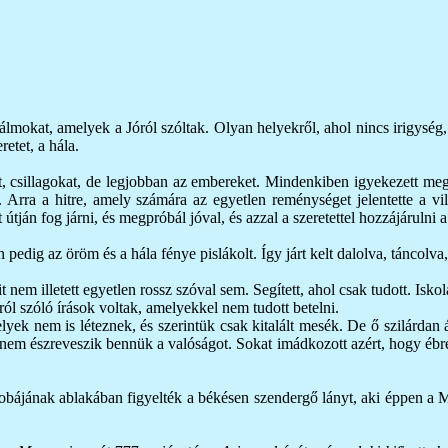
álmokat, amelyek a Jóról szóltak. Olyan helyekről, ahol nincs irigysé
etet, a hála.
apot, csillagokat, de legjobban az embereket. Mindenkiben igyekezett meg
k. Arra a hitre, amely számára az egyetlen reménységet jelentette a v
 útján fog járni, és megpróbál jóval, és azzal a szeretettel hozzájárulni
edig az öröm és a hála fénye pislákolt. Így járt kelt dalolva, táncolva,
 nem illetett egyetlen rossz szóval sem. Segített, ahol csak tudott. Isk
sról szóló írások voltak, amelyekkel nem tudott betelni.
ek nem is léteznek, és szerintük csak kitalált mesék. De ő szilárdan ál
em észreveszik bennük a valóságot. Sokat imádkozott azért, hogy ébredje
obájának ablakában figyelték a békésen szendergő lányt, aki éppen a M