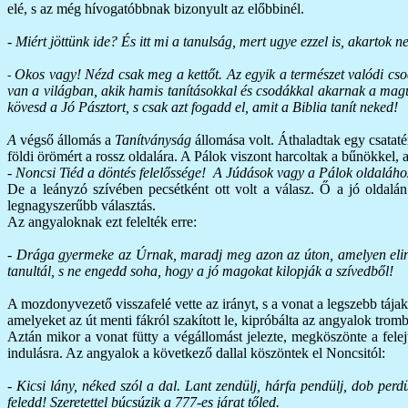
elé, s az még hívogatóbbnak bizonyult az előbbinél.
- Miért jöttünk ide? És itt mi a tanulság, mert ugye ezzel is, akartok 
Okos vagy! Nézd csak meg a kettőt. Az egyik a természet valódi csod
-
van a világban, akik hamis tanításokkal és csodákkal akarnak a maguk
kövesd a Jó Pásztort, s csak azt fogadd el, amit a Biblia tanít neked!
A
végső állomás a
Tanítványság
állomása volt. Áthaladtak egy csatatér
földi örömért a rossz oldalára. A Pálok viszont harcoltak a bűnökkel, a 
- Noncsi Tiéd a döntés felelőssége! A Júdások vagy a Pálok oldalához
De a leányzó szívében pecsétként ott volt a válasz. Ő a jó oldalán
legnagyszerűbb választás.
Az angyaloknak ezt felelték erre:
- Drága gyermeke az Úrnak, maradj meg azon az úton, amelyen elindul
tanultál, s ne engedd soha, hogy a jó magokat kilopják a szívedből!
A mozdonyvezető visszafelé vette az irányt, s a vonat a legszebb tá
amelyeket az út menti fákról szakított le, kipróbálta az angyalok tromb
Aztán mikor a vonat fütty a végállomást jelezte, megköszönte a felejt
indulásra. Az angyalok a következő dallal köszöntek el Noncsitól:
-
Kicsi lány, néked szól a dal. Lant zendülj, hárfa pendülj, dob perdü
feledd! Szeretettel búcsúzik a 777-es járat tőled.