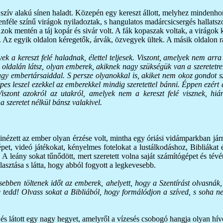
szív alakú sínen haladt. Közepén egy kereszt állott, melyhez mindenhonn
enféle színű virágok nyiladoztak, s hangulatos madárcsicsergés hallatsz
 Azok mentén a táj kopár és sivár volt. A fák kopaszak voltak, a virágok
lt. Az egyik oldalon kéregetők, árvák, özvegyek ültek. A másik oldalon
ek a kereszt felé haladnak, élettel teljesek. Viszont, amelyek nem arr
t oldalán látsz, olyan emberek, akiknek nagy szükségük van a szeretetre
agy embertársaiddal. S persze olyanokkal is, akiket nem okoz gondot sze
 képes leszel ezekkel az emberekkel mindig szeretettel bánni. Éppen ezért
Viszont azokról az utakról, amelyek nem a kereszt felé visznek, hiá
 szeretet nélkül bánsz valakivel.
inézett az ember olyan érzése volt, mintha egy óriási vidámparkban jár
gépet, videó játékokat, kényelmes fotelokat a lustálkodáshoz, Bibliákat
 A leány sokat tűnődött, mert szeretett volna saját számítógépet és tév
lasztása s látta, hogy abból fogyott a legkevesebb.
esebben töltenek időt az emberek, ahelyett, hogy a Szentírást olvasnák
tedd! Olvass sokat a Bibliából, hogy formálódjon a szíved, s soha ne
s látott egy nagy hegyet, amelyről a vízesés csobogó hangja olyan hívo