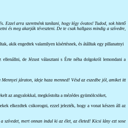
. Ezzel arra szeretnénk tanítani, hogy légy óvatos! Tudod, sok hitető
tni és meg akarják téveszteni. De te csak hallgass mindig a szívedre,
tak, akik engedtek valamilyen kísértésnek, és átálltak egy pillanatnyi
 ellenállni, de Jézust választani s Érte néha dolgokról lemondani a
 Mennyei járaton, ideje haza menned! Vésd az eszedbe jól, amiket itt
nekelt az angyalokkal, megkóstolta a mézédes gyümölcsöket,
rekek elkezdtek csikorogni, ezzel jelezték, hogy a vonat készen áll az
a szívedet, mert onnan indul ki az élet, az életed! Kicsi lány ezt sose