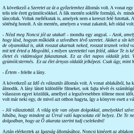
A következő a
Szeretet az út a győzelemhez
állomás volt. A vonat egy 
telis tele érett gyümölcsökkel. A fák mentén sokféle formájú, és mind
táncoltak. Voltak mellékutak is, amelyek nem a kereszt felé futottak.
sötétség honolt. A sín mentén, amelyen a vonat zakatolt, két oldal vo
-
Nézd meg Noncsi jól az utakat
! - mondta egy angyal. -
Azok, amely
hogy lásd, hogyan működik a szívedben lévő szeretet. Akiket a sín ké
de olyanokkal is, akik rosszat akarnak neked, rosszat tesznek veled v
mit tett érted a Megváltó, s milyen szeretettel van feléd, akkor Te is
életet és vidámságot fakasztanak. Ez az élet napos oldalát jelzi. 
gyümölcstermés. Ez az élet árnyas oldalát jelképezi. Csak úgy, mint ha
-
Értem
- felelte a lány.
A következő az
Idő és választás
állomás volt. A vonat ablakából, ha k
álmodik. A lány látott különféle filmeket, sok fajta tévét és számító
válasszon egyet közülük, amellyel a legszívesebben töltene most időt.
volt már neki egy, de mivel azt otthon hagyta, így a könyvre esett a vá
-
Jól választottál. A világ tele van olyan dolgokkal, amelyekkel szív
hibába, hogy mindent az Úrral való kapcsolata elé helyez. De Te ne 
dolgodban, hogy az Ő akarata szerint tudj cselekedni!
Aztán elérkeztek az
Igazság
állomásához. Noncsi kinézett az ablakon é