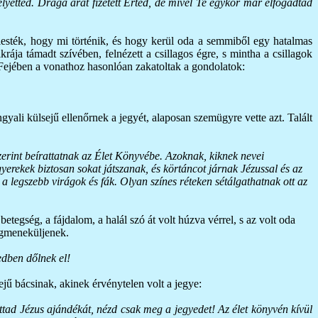
lyetted. Drága árat fizetett Érted, de mivel Te egykor már elfogadtad
lesték, hogy mi történik, és hogy kerül oda a semmiből egy hatalmas
ája támadt szívében, felnézett a csillagos égre, s mintha a csillagok
t. Fejében a vonathoz hasonlóan zakatoltak a gondolatok:
ngyali külsejű ellenőrnek a jegyét, alaposan szemügyre vette azt. Talált
zerint beírattatnak az Élet Könyvébe. Azoknak, kiknek nevei
rekek biztosan sokat játszanak, és körtáncot járnak Jézussal és az
 legszebb virágok és fák. Olyan színes réteken sétálgathatnak ott az
betegség, a fájdalom, a halál szó át volt húzva vérrel, s az volt oda
megmeneküljenek.
edben dőlnek el!
sejű bácsinak, akinek érvénytelen volt a jegye:
ítottad Jézus ajándékát, nézd csak meg a jegyedet! Az élet könyvén kívül