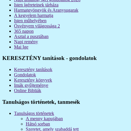
Isten ígéreteinek tárháza
Harmatgyöngyök és Aranysugarak
A kegyelem harmatja
Isten műhelyében
Ösvényem világossága 2
365 napon
Asztal a pusztában
Napi remény
Mai Ige
KERESZTÉNY tanítások - gondolatok
Keresztény tanítások
Gondolatok
Keresztény könyvek
Imák gyűjteménye
Online Bibliák
Tanulságos történetek, tanmesék
Tanulságos történetek
A menny kapujában
Hátsó sorban
Szeretet, amely szabaddá tett