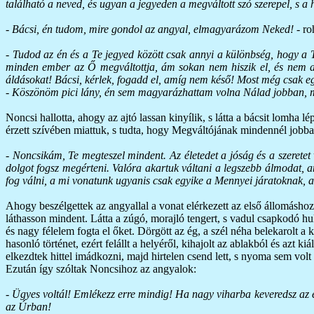
található a neved, és ugyan a jegyeden a megváltott szó szerepel, s a 
-
Bácsi, én tudom, mire gondol az angyal, elmagyarázom Neked!
- ro
-
Tudod az én és a Te jegyed között csak annyi a különbség, hogy a 
minden ember az Ő megváltottja, ám sokan nem hiszik el, és nem a
áldásokat! Bácsi, kérlek, fogadd el, amíg nem késő! Most még csak e
-
Köszönöm pici lány, én sem magyarázhattam volna Nálad jobban, most
Noncsi hallotta, ahogy az ajtó lassan kinyílik, s látta a bácsit lomha lé
érzett szívében miattuk, s tudta, hogy Megváltójának mindennél jobban
- Noncsikám, Te megteszel mindent. Az életedet a jóság és a szeretet
dolgot fogsz megérteni. Valóra akartuk váltani a legszebb álmodat,
fog válni, a mi vonatunk ugyanis csak egyike a Mennyei járatoknak, a
Ahogy beszélgettek az angyallal a vonat elérkezett az első állomáshoz
láthasson mindent. Látta a zúgó, morajló tengert, s vadul csapkodó hul
és nagy félelem fogta el őket. Dörgött az ég, a szél néha belekarolt a
hasonló történet, ezért felállt a helyéről, kihajolt az ablakból és azt ki
elkezdtek hittel imádkozni, majd hirtelen csend lett, s nyoma sem volt
Ezután így szóltak Noncsihoz az angyalok:
- Ügyes voltál! Emlékezz erre mindig! Ha nagy viharba keveredsz az él
az Úrban!