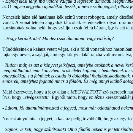
- Ébredj kicsi lány, ma valóra váltjuk a legszebb álmodat. Meghívunk
az Ő ingyen kegyelmi ajándékát, tessék, a névre szóló jegyed, öltözz f
Noncsiék háza elé hatalmas kék színű vonat robogott, amely dicsősé
vonat. A vonat tetején angyalok táncoltak és énekeltek olyan örömmel
kacsintottak volna neki, hogy szálljon csak fel rá bátran, így is tett
-
Hogy kerülök ide? Mindez csak álmodom, vagy valóság?
Tűnődéseinek a kalauz vetett véget, aki a földi vonatokhoz hasonlóan 
rajta egy nevet, a sajátját, ami egy könyv alakú rajzba volt nyomtatva, 
Tudom már, ez azt a könyvet jelképezi, amelybe azoknak a nevei kerül
-
megtalálhatóak eme könyvben, örök életet kapnak, s bemehetnek a cso
angyalokkal, s a felnőttek is csuda jó dolgokkal foglalatoskodhatnak
emberek, amelyhez fogható nincs a földön. És még annyi kitűnő dolog 
Majd észrevette, hogy a jegy alján a
MEGVÁLTOTT
szó szerepelt nag
írva, hogy „
elvégeztetett
.” Egyből tudta, hogy ez Jézus kereszthalálát
-
Látom, jól áttanulmányoztad a jegyed, most már odaadhatod nekem, e
Noncsi átnyújtotta a jegyet, a kalauz pedig továbbállt, hogy az egyik u
-
Sajnos, le kell, hogy szállítsalak! Ott a földön neked is fel lett kín