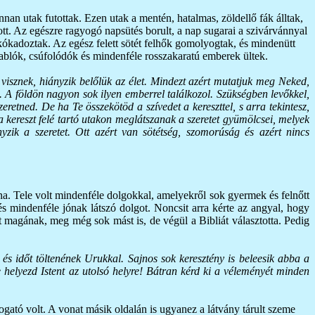
an utak futottak. Ezen utak a mentén, hatalmas, zöldellő fák álltak,
ott. Az egészre ragyogó napsütés borult, a nap sugarai a szivárvánnyal
 kókadoztak. Az egész felett sötét felhők gomolyogtak, és mindenütt
 rablók, csúfolódók és mindenféle rosszakaratú emberek ültek.
a visznek, hiányzik belőlük az élet. Mindezt azért mutatjuk meg Neked,
. A földön nagyon sok ilyen emberrel találkozol. Szükségben levőkkel,
retned. De ha Te összekötöd a szívedet a kereszttel, s arra tekintesz,
 a kereszt felé tartó utakon meglátszanak a szeretet gyümölcsei, melyek
nyzik a szeretet. Ott azért van sötétség, szomorúság és azért nincs
na. Tele volt mindenféle dolgokkal, amelyekről sok gyermek és felnőtt
 és mindenféle jónak látszó dolgot. Noncsit arra kérte az angyal, hogy
ét magának, meg még sok mást is, de végül a Bibliát választotta. Pedig
, és időt töltenének Urukkal. Sajnos sok keresztény is beleesik abba a
 helyezd Istent az utolsó helyre! Bátran kérd ki a véleményét minden
gató volt. A vonat másik oldalán is ugyanez a látvány tárult szeme