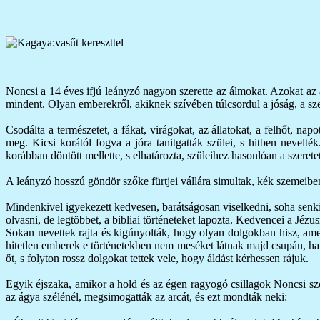
Noncsi a 14 éves ifjú leányzó nagyon szerette az álmokat. Azokat az 
mindent. Olyan emberekről, akiknek szívében túlcsordul a jóság, a szer
Csodálta a természetet, a fákat, virágokat, az állatokat, a felhőt, n
meg. Kicsi korától fogva a jóra tanitgatták szülei, s hitben nevelté
korábban döntött mellette, s elhatározta, szüleihez hasonlóan a szeretet
A leányzó hosszú göndör szőke fürtjei vállára simultak, kék szemeiben p
Mindenkivel igyekezett kedvesen, barátságosan viselkedni, soha senkit
olvasni, de legtöbbet, a bibliai történeteket lapozta. Kedvencei a Jézu
Sokan nevettek rajta és kigúnyolták, hogy olyan dolgokban hisz, amely
hitetlen emberek e történetekben nem meséket látnak majd csupán, han
őt, s folyton rossz dolgokat tettek vele, hogy áldást kérhessen rájuk.
Egyik éjszaka, amikor a hold és az égen ragyogó csillagok Noncsi sz
az ágya szélénél, megsimogatták az arcát, és ezt mondták neki: