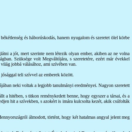
g, békétlenség és háborúskodás, hanem nyugalom és szeretet ölel körbe
látni a jót, mert szerinte nem létezik olyan ember, akiben az ne volna
ilágban. Szüksége volt Megváltójára, s szeretetére, ezért már évekkel
 a világ jobbá válásához, ami szívében van.
 jósággal teli szívvel az emberek között.
olájában neki voltak a legjobb tanulmányi eredményei. Nagyon szeretett
lt a hitében, s titkon reménykedett benne, hogy egyszer a társai, és a
n hit a szívekben, s azokért is imára kulcsolta kezét, akik csúfolták
ennyországról álmodott, történt, hogy két hatalmas angyal jelent meg