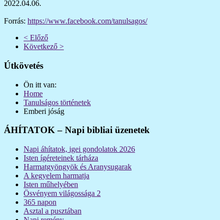
2022.04.06.
Forrás:
https://www.facebook.com/tanulsagos/
< Előző
Következő >
Útkövetés
Ön itt van:
Home
Tanulságos történetek
Emberi jóság
ÁHÍTATOK – Napi bibliai üzenetek
Napi áhítatok, igei gondolatok 2026
Isten ígéreteinek tárháza
Harmatgyöngyök és Aranysugarak
A kegyelem harmatja
Isten műhelyében
Ösvényem világossága 2
365 napon
Asztal a pusztában
Napi remény