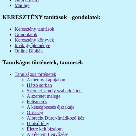
Mai Ige
KERESZTÉNY tanítások - gondolatok
Keresztény tanítások
Gondolatok
Keresztény könyvek
Imák gyűjteménye
Online Bibliák
Tanulságos történetek, tanmesék
Tanulságos történetek
A menny kapujában
Hátsó sorban
Szeretet, amely szabaddá tett
A szeretet melege
Felismerés
A kétségbeesés éjszakája
Örökség
Albrecht Dürer-Imádkozó kéz
Utolsó fény
Életre kelt bizalom
A Félelem Legyőzése