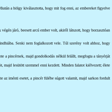
Miután a hölgy kiválasztotta, hogy mit fog enni, az embereket figyelve
 végén járó, beesett arcú ember volt, akiről látszott, hogy borzasztóan
mindhiába. Senki nem foglalkozott vele. Túl szerény volt ahhoz, hogy
te a pincérnek, majd gondolkodás nélkül felállt, megfogta a tányérját
t, majd lesütött szemmel enni kezdett. Minden falatot kiélvezett; élete
e az iménti esetet, a pincér fülébe súgott valamit, majd sarkon fordult