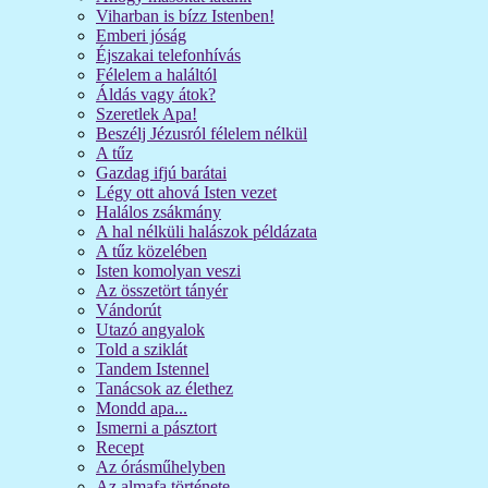
Viharban is bízz Istenben!
Emberi jóság
Éjszakai telefonhívás
Félelem a haláltól
Áldás vagy átok?
Szeretlek Apa!
Beszélj Jézusról félelem nélkül
A tűz
Gazdag ifjú barátai
Légy ott ahová Isten vezet
Halálos zsákmány
A hal nélküli halászok példázata
A tűz közelében
Isten komolyan veszi
Az összetört tányér
Vándorút
Utazó angyalok
Told a sziklát
Tandem Istennel
Tanácsok az élethez
Mondd apa...
Ismerni a pásztort
Recept
Az órásműhelyben
Az almafa története