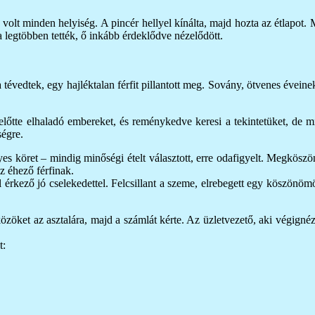
 volt minden helyiség. A pincér hellyel kínálta, majd hozta az étlapot. 
 legtöbben tették, ő inkább érdeklődve nézelődött.
évedtek, egy hajléktalan férfit pillantott meg. Sovány, ötvenes éveinek
előtte elhaladó embereket, és reménykedve keresi a tekintetüket, de 
ségre.
es köret – mindig minőségi ételt választott, erre odafigyelt. Megköszön
z éhező férfinak.
 érkező jó cselekedettel. Felcsillant a szeme, elrebegett egy köszönömö
özöket az asztalára, majd a számlát kérte. Az üzletvezető, aki végignézt
t: