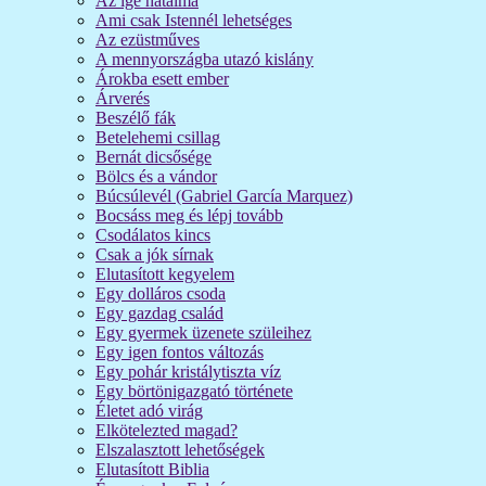
Az ige hatalma
Ami csak Istennél lehetséges
Az ezüstműves
A mennyországba utazó kislány
Árokba esett ember
Árverés
Beszélő fák
Betelehemi csillag
Bernát dicsősége
Bölcs és a vándor
Búcsúlevél (Gabriel García Marquez)
Bocsáss meg és lépj tovább
Csodálatos kincs
Csak a jók sírnak
Elutasított kegyelem
Egy dolláros csoda
Egy gazdag család
Egy gyermek üzenete szüleihez
Egy igen fontos változás
Egy pohár kristálytiszta víz
Egy börtönigazgató története
Életet adó virág
Elkötelezted magad?
Elszalasztott lehetőségek
Elutasított Biblia