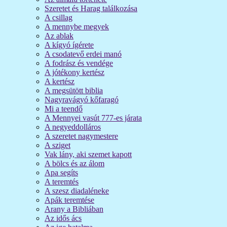
Szeretet és Harag találkozása
A csillag
A mennybe megyek
Az ablak
A kígyó ígérete
A csodatevő erdei manó
A fodrász és vendége
A jótékony kertész
A kertész
A megsütött biblia
Nagyravágyó kőfaragó
Mi a teendő
A Mennyei vasút 777-es járata
A negyeddolláros
A szeretet nagymestere
A sziget
Vak lány, aki szemet kapott
A bölcs és az álom
Apa segíts
A teremtés
A szesz diadaléneke
Apák teremtése
Arany a Bibliában
Az idős ács