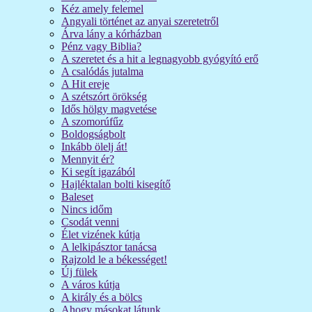
Kéz amely felemel
Angyali történet az anyai szeretetről
Árva lány a kórházban
Pénz vagy Biblia?
A szeretet és a hit a legnagyobb gyógyító erő
A csalódás jutalma
A Hit ereje
A szétszórt örökség
Idős hölgy magvetése
A szomorúfűz
Boldogságbolt
Inkább ölelj át!
Mennyit ér?
Ki segít igazából
Hajléktalan bolti kisegítő
Baleset
Nincs időm
Csodát venni
Élet vizének kútja
A lelkipásztor tanácsa
Rajzold le a békességet!
Új fülek
A város kútja
A király és a bölcs
Ahogy másokat látunk