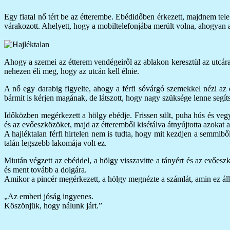
Egy fiatal nő tért be az étterembe. Ebédidőben érkezett, majdnem tele
várakozott. Ahelyett, hogy a mobiltelefonjába merült volna, ahogyan a
Ahogy a szemei az étterem vendégeiről az ablakon keresztül az utcára t
nehezen éli meg, hogy az utcán kell élnie.
A nő egy darabig figyelte, ahogy a férfi sóvárgó szemekkel nézi az 
bármit is kérjen magának, de látszott, hogy nagy szüksége lenne segít
Időközben megérkezett a hölgy ebédje. Frissen sült, puha hús és vegy
és az evőeszközöket, majd az étteremből kisétálva átnyújtotta azokat a
A hajléktalan férfi hirtelen nem is tudta, hogy mit kezdjen a semmiből
talán legszebb lakomája volt ez.
Miután végzett az ebéddel, a hölgy visszavitte a tányért és az evőeszk
és ment tovább a dolgára.
Amikor a pincér megérkezett, a hölgy megnézte a számlát, amin ez áll
„Az emberi jóság ingyenes.
Köszönjük, hogy nálunk járt.”