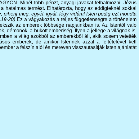
VAGYON. Minél több pénzt, anyagi javakat felhalmozni. Jézus
 a hatalmas termést. Elhatározta, hogy az eddigieknél sokkal
 pihenj meg, egyél, igyál, légy vidám! Isten pedig ezt mondta
2,19-20)
Ez a vágyakozás a teljes függetlenségre a történelem
ekszik az emberek többsége napjainkban is. Az Istentől való
, démonok, a bukott emberiség. Ilyen a jellege a világnak is,
emben a világ azokból az emberekből áll, akik sosem vetették
ásos emberek, de amikor Istennek azzal a feltételével kell
ber a felszín alól és mereven visszautasítják Isten ajánlatát