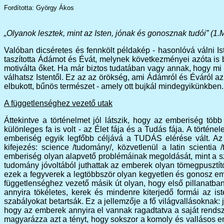
Fordította: György Ákos
„Olyanok lesztek, mint az Isten, jónak és gonosznak tudói” (1.
Valóban dicséretes és fennkölt példakép - hasonlóvá válni 
taszította Ádámot és Évát, melynek következményei azóta is 
motiválta őket. Ha már biztos tudatában vagy annak, hogy mi 
válhatsz Istentől. Ez az az örökség, ami Ádámról és Éváról a
elbukott, bűnös természet - amely ott bujkál mindegyikünkben.
A függetlenséghez vezető utak
Áttekintve a történelmet jól látszik, hogy az emberiség töb
különleges fa is volt - az Élet fája és a Tudás fája. A törté
emberiség egyik legfőbb céljává a TUDÁS elérése vált. A
kifejezés: science /tudomány/, közvetlenül a latin scient
emberiség olyan alapvető problémáinak megoldását, mint a sz
tudomány jóvoltából juthattak az emberek olyan tömegpusztít
ezek a fegyverek a legtöbbször olyan kegyetlen és gonosz emb
függetlenséghez vezető másik út olyan, hogy első pillanatb
annyira tökéletes, kerek és mindenre kiterjedő formái az i
szabályokat betartsák. Ez a jellemzője a fő világvallásoknak: 
hogy az emberek annyira el vannak ragadtatva a saját rendsze
magyarázza azt a tényt, hogy sokszor a komoly és vallásos e