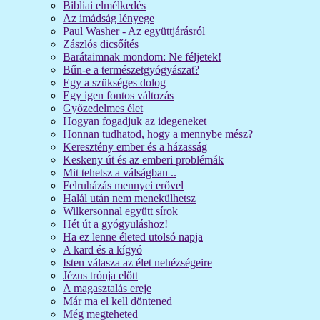
Bibliai elmélkedés
Az imádság lényege
Paul Washer - Az együttjárásról
Zászlós dicsőítés
Barátaimnak mondom: Ne féljetek!
Bűn-e a természetgyógyászat?
Egy a szükséges dolog
Egy igen fontos változás
Győzedelmes élet
Hogyan fogadjuk az idegeneket
Honnan tudhatod, hogy a mennybe mész?
Keresztény ember és a házasság
Keskeny út és az emberi problémák
Mit tehetsz a válságban ..
Felruházás mennyei erővel
Halál után nem menekülhetsz
Wilkersonnal együtt sírok
Hét út a gyógyuláshoz!
Ha ez lenne életed utolsó napja
A kard és a kígyó
Isten válasza az élet nehézségeire
Jézus trónja előtt
A magasztalás ereje
Már ma el kell döntened
Még megteheted