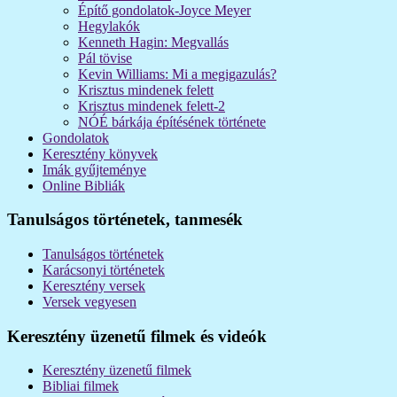
Építő gondolatok-Joyce Meyer
Hegylakók
Kenneth Hagin: Megvallás
Pál tövise
Kevin Williams: Mi a megigazulás?
Krisztus mindenek felett
Krisztus mindenek felett-2
NÓÉ bárkája építésének története
Gondolatok
Keresztény könyvek
Imák gyűjteménye
Online Bibliák
Tanulságos történetek, tanmesék
Tanulságos történetek
Karácsonyi történetek
Keresztény versek
Versek vegyesen
Keresztény üzenetű filmek és videók
Keresztény üzenetű filmek
Bibliai filmek