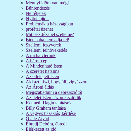
Mennyi időm van még?
Bűnrendezés
Ne féljetek
Nyitott ajtók
Problémák a házasságban
prófétai üzenet
Mit tesz Jézabel szelleme?
Isten soha nem adja fel!
Szellemi fegyverek
Szellemi felnövekedés
A mi harcterünk
A három ég
A Mindenható Isten
A szeretet hatalma
Az elfelejtett Isten
Aki azt hiszi, hogy áll, vigyázzon
Az Ároni áldás
Megszabadulni a depressziótól
Az ítélet Isten házán kezdődik
Kenneth Hagin tanítások
Billy Graham tanítása
A vegyes házasság kérdése
Ő a te Atyád
Ébredj Debóra, ébredj
Elérkezett az idő