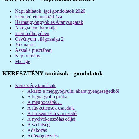
Napi áhítatok, igei gondolatok 2026
Isten ígéreteinek tárháza
Harmatgyöngyök és Aranysugarak
A kegyelem harmatja
Isten műhelyében
Ösvényem világossága 2
365 napon
Asztal a pusztában
Napi remény
Mai Ige
KERESZTÉNY tanítások - gondolatok
Keresztény tanítások
Akarsz-e meggyógyulni akaratgyengeségedből
A legnagyobb próba
A megbocsátás ...
A függetlenség csapdája
A farízeus és a vámszedő
A nyelvekenszólás céljai
A szelídség
Adakozás
Adósságkezelés