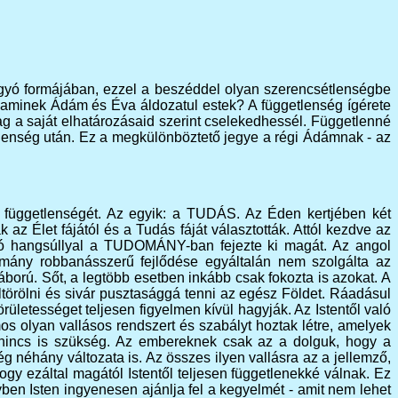
ígyó formájában, ezzel a beszéddel olyan szerencsétlenségbe
, aminek Ádám és Éva áldozatul estek? A függetlenség ígérete
ag a saját elhatározásaid szerint cselekedhessél. Függetlenné
etlenség után. Ez a megkülönböztető jegye a régi Ádámnak - az
aló függetlenségét. Az egyik: a TUDÁS. Az Éden kertjében két
az Élet fájától és a Tudás fáját választották. Attól kezdve az
dó hangsúllyal a TUDOMÁNY-ban fejezte ki magát. Az angol
domány robbanásszerű fejlődése egyáltalán nem szolgálta az
orú. Sőt, a legtöbb esetben inkább csak fokozta is azokat. A
törölni és sivár pusztasággá tenni az egész Földet. Ráadásul
letességet teljesen figyelmen kívül hagyják. Az Istentől való
 olyan vallásos rendszert és szabályt hoztak létre, amelyek
re nincs is szükség. Az embereknek csak az a dolguk, hogy a
ég néhány változata is. Az összes ilyen vallásra az a jellemző,
gy ezáltal magától Istentől teljesen függetlenekké válnak. Ez
en Isten ingyenesen ajánlja fel a kegyelmét - amit nem lehet