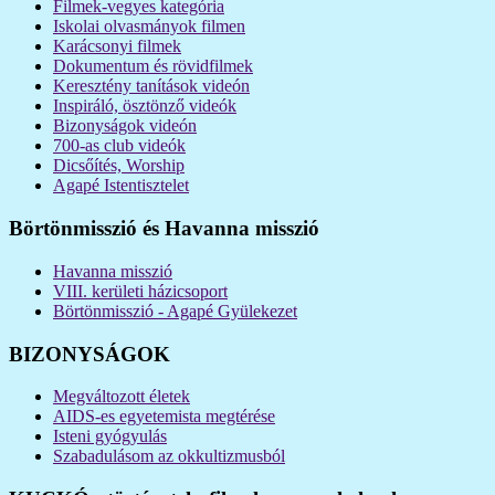
Filmek-vegyes kategória
Iskolai olvasmányok filmen
Karácsonyi filmek
Dokumentum és rövidfilmek
Keresztény tanítások videón
Inspiráló, ösztönző videók
Bizonyságok videón
700-as club videók
Dicsőítés, Worship
Agapé Istentisztelet
Börtönmisszió és Havanna misszió
Havanna misszió
VIII. kerületi házicsoport
Börtönmisszió - Agapé Gyülekezet
BIZONYSÁGOK
Megváltozott életek
AIDS-es egyetemista megtérése
Isteni gyógyulás
Szabadulásom az okkultizmusból