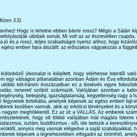
Mózes 3,5)
Istenhez! Hogy is lehetne ebben bármi rossz? Mégis a Sátán k
befolyásolják utódaik sorsát. Mi volt az az észrevétlen csapda
a jó és a rossz, teljes szabadságot nyersz ahhoz, hogy kizáról
z egész emberi fajra átszállt: az erőszakos vágyakozás a függ
b különböző útvonalat is kiépített, hogy elérhesse Istentől v
nelem egy válságos pillanatában azonban Ádám és Éva elfordultak 
z utóbbi két-három évszázadban ez a törekvés egyre fokozó
ia /tudás, ismeret/ szóból származik. Valójában azonban a tu
egénység, betegség, igazságtalanság, kegyetlenség vagy a háb
ó fegyverek birtokába, amelyek képesek az egész emberi fajt el
erek kezében vannak, akik az erkölcsi törvényeket és a könyörü
an nagyon meghökkentő. Ez az út: a VALLÁS. Az emberek számos
stentiszteletnek, hogy ott többé valójában már magára Isten
júdaizmus, iszlám, buddhizmus - sőt, ide tartozik a kereszténys
rüktől, annyira meg vannak elégedve a saját szabályaikkal, ho
mberek képesek a legnehezebben elfogadni az örömhírt, amelyb