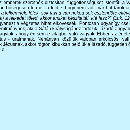
z emberek szeretnék biztosítani függetlenségüket Istentől: a 
n bőségesen termett a földje, hogy nem volt már hol tárolnia
a lelkemnek: lélek, sok javad van neked sok esztendőre eltéve,
) a lelkedet tőled, akkor amiket készítettél, kié lesz?” (Luk. 1
ugyanezt a végzetes hibát elkövessék. Pontosan ugyanígy csel
tménynek, aki a Sátán királyságához tartozik: lázadó angyalok
vagytok, ahogy én sem e világból való vagyok. Ebben az értel
sztus - uralmának. Néhányan közülük valóban erkölcsös, vall
ézusnak, akkor rögtön kibukkan belőlük a lázadó, független óem
 el.