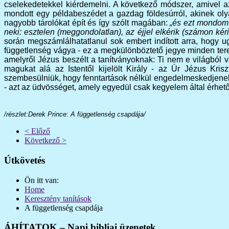
cselekedetekkel kiérdemelni. A következő módszer, amivel a
mondott egy példabeszédet a gazdag földesúrról, akinek olya
nagyobb tárolókat épít és így szólt magában:
„és ezt mondom 
neki: esztelen (meggondolatlan), az éjjel elkérik (számon kérik
során megszámlálhatatlanul sok embert indított arra, hogy 
függetlenség vágya - ez a megkülönböztető jegye minden terem
amelyről Jézus beszélt a tanítványoknak: Ti nem e világból 
magukat alá az Istentől kijelölt Király - az Úr Jézus Kri
szembesülniük, hogy fenntartások nélkül engedelmeskedjenek J
- azt az üdvösséget, amely egyedül csak kegyelem által érhető
/részlet:Derek Prince: A függetlenség csapdája/
< Előző
Következő >
Útkövetés
Ön itt van:
Home
Keresztény tanítások
A függetlenség csapdája
ÁHÍTATOK – Napi bibliai üzenetek