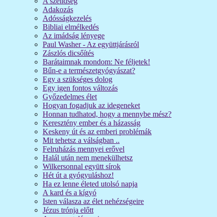
A szelídség
Adakozás
Adósságkezelés
Bibliai elmélkedés
Az imádság lényege
Paul Washer - Az együttjárásról
Zászlós dicsőítés
Barátaimnak mondom: Ne féljetek!
Bűn-e a természetgyógyászat?
Egy a szükséges dolog
Egy igen fontos változás
Győzedelmes élet
Hogyan fogadjuk az idegeneket
Honnan tudhatod, hogy a mennybe mész?
Keresztény ember és a házasság
Keskeny út és az emberi problémák
Mit tehetsz a válságban ..
Felruházás mennyei erővel
Halál után nem menekülhetsz
Wilkersonnal együtt sírok
Hét út a gyógyuláshoz!
Ha ez lenne életed utolsó napja
A kard és a kígyó
Isten válasza az élet nehézségeire
Jézus trónja előtt