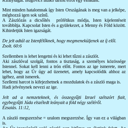
Királyságát. Bugovics Ildikó tartott erről egy előadást.
Mint minden hatalomnak így Isten Országának is meg van a jelképe,
méghozzá igen sok színű.
A Zászlózás a dicsőítés prófétikus módja, Isten kijelentéseit
továbbítja. Kapcsolat Isten és a gyülekezet, a Menny és Föld között.
Kihirdetjük Isten igazságát.
De jelt adtál az Istenfélőknek, hogy megmeneküljenek az íj elől.
Zsolt. 60:6
Szellemben is lehet lengetni és ki lehet tűzni a zászlót.
Aki zászlóval szolgál, fontos a tisztaság, a személyes közössége
Istennel. Sokat kell lenni a trón előtt. Fontos az ige ismerete, mert
lehet, hogy az Úr úgy ad üzenetet, amely kapcsolódik ahhoz az
igéhez, amit ismerek.
Szellemi harcot is kifejezhetnek a mozdulatok és a zászló maga is.
Hadi jelvénynek nevezi az ige.
Jelt ad a nemzeteknek, és összegyűjti Izrael szétszórt fiait,
egybegyűjti Júda elszéledt leányait a föld négy széléről.
Ézsaiás. 11:12,
A zászló megszerzése = uralom megszerzése. Így van ez a világban
is.