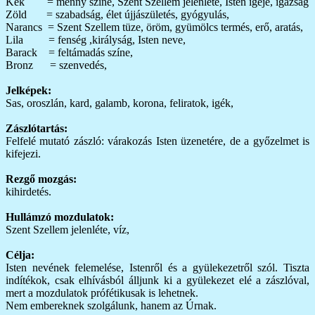
Kék = menny színe, Szent Szellem jelenléte, Isten igéje, igazság
Zöld = szabadság, élet újjászületés, gyógyulás,
Narancs = Szent Szellem tüze, öröm, gyümölcs termés, erő, aratás,
Lila = fenség ,királyság, Isten neve,
Barack = feltámadás színe,
Bronz = szenvedés,
Jelképek:
Sas, oroszlán, kard, galamb, korona, feliratok, igék,
Zászlótartás:
Felfelé mutató zászló: várakozás Isten üzenetére, de a győzelmet is
kifejezi.
Rezgő mozgás:
kihirdetés.
Hullámzó mozdulatok:
Szent Szellem jelenléte, víz,
Célja:
Isten nevének felemelése, Istenről és a gyülekezetről szól. Tiszta
indítékok, csak elhívásból álljunk ki a gyülekezet elé a zászlóval,
mert a mozdulatok prófétikusak is lehetnek.
Nem embereknek szolgálunk, hanem az Úrnak.