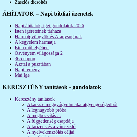
Zászlós dicsőítés
ÁHÍTATOK – Napi bibliai üzenetek
Napi áhítatok, igei gondolatok 2026
Isten ígéreteinek tárháza
Harmatgyöngyök és Aranysugarak
A kegyelem harmatja
Isten műhelyében
Ösvényem világossága 2
365 napon
Asztal a pusztában
Napi remény
Mai Ige
KERESZTÉNY tanítások - gondolatok
Keresztény tanítások
Akarsz-e meggyógyulni akaratgyengeségedből
A legnagyobb próba
A megbocsátás ...
A függetlenség csapdája
A farízeus és a vámszedő
A nyelvekenszólás céljai