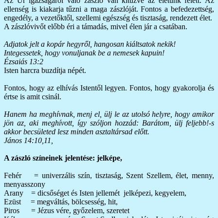
Az Úr igazságáról való zászló van kitűzve az életünk felett. Az
ellenség is kiakarja tűzni a maga zászlóját. Fontos a befedezettség,
engedély, a vezetőktől, szellemi egészség és tisztaság, rendezett élet.
A zászlóvivőt előbb éri a támadás, mivel élen jár a csatában.
Adjatok jelt a kopár hegyről, hangosan kiáltsatok nekik!
Integessetek, hogy vonuljanak be a nemesek kapuin!
Ézsaiás 13:2
Isten harcra buzdítja népét.
Fontos, hogy az elhívás Istentől legyen. Fontos, hogy gyakorolja és
értse is amit csinál.
Hanem ha meghívnak, menj el, ülj le az utolsó helyre, hogy amikor
jön az, aki meghívott, így szóljon hozzád: Barátom, ülj feljebb!-s
akkor becsületed lesz minden asztaltársad előtt.
János 14:10,11,
A zászló színeinek jelentése: jelképe,
Fehér = univerzális szín, tisztaság, Szent Szellem, élet, menny,
menyasszony
Arany = dicsőséget és Isten jellemét jelképezi, kegyelem,
Ezüst = megváltás, bölcsesség, hit,
Piros = Jézus vére, győzelem, szeretet