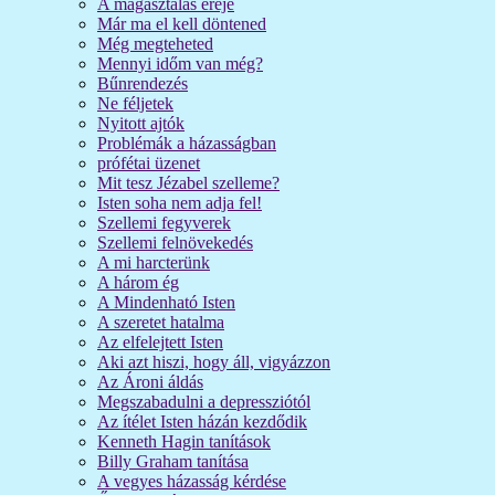
A magasztalás ereje
Már ma el kell döntened
Még megteheted
Mennyi időm van még?
Bűnrendezés
Ne féljetek
Nyitott ajtók
Problémák a házasságban
prófétai üzenet
Mit tesz Jézabel szelleme?
Isten soha nem adja fel!
Szellemi fegyverek
Szellemi felnövekedés
A mi harcterünk
A három ég
A Mindenható Isten
A szeretet hatalma
Az elfelejtett Isten
Aki azt hiszi, hogy áll, vigyázzon
Az Ároni áldás
Megszabadulni a depressziótól
Az ítélet Isten házán kezdődik
Kenneth Hagin tanítások
Billy Graham tanítása
A vegyes házasság kérdése