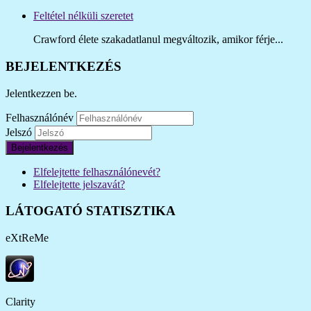
Feltétel nélküli szeretet
Crawford élete szakadatlanul megváltozik, amikor férje...
BEJELENTKEZÉS
Jelentkezzen be.
Felhasználónév
Jelszó
Bejelentkezés
Elfelejtette felhasználónevét?
Elfelejtette jelszavát?
LÁTOGATÓ STATISZTIKA
eXtReMe
Clarity