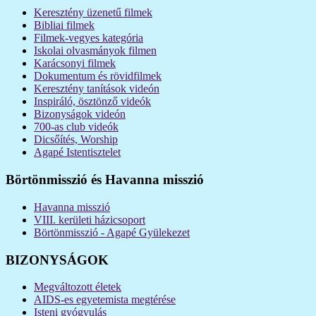
Keresztény üzenetű filmek
Bibliai filmek
Filmek-vegyes kategória
Iskolai olvasmányok filmen
Karácsonyi filmek
Dokumentum és rövidfilmek
Keresztény tanítások videón
Inspiráló, ösztönző videók
Bizonyságok videón
700-as club videók
Dicsőítés, Worship
Agapé Istentisztelet
Börtönmisszió és Havanna misszió
Havanna misszió
VIII. kerületi házicsoport
Börtönmisszió - Agapé Gyülekezet
BIZONYSÁGOK
Megváltozott életek
AIDS-es egyetemista megtérése
Isteni gyógyulás