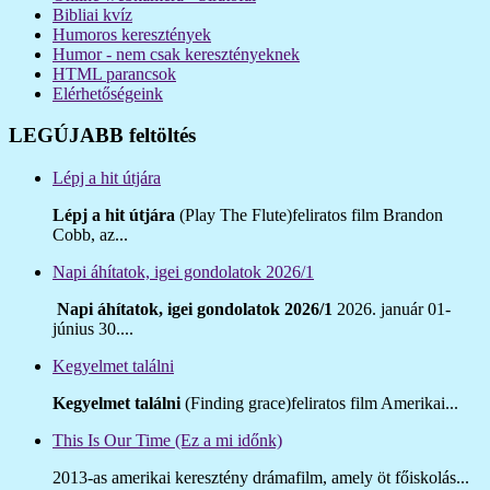
Bibliai kvíz
Humoros keresztények
Humor - nem csak keresztényeknek
HTML parancsok
Elérhetőségeink
LEGÚJABB feltöltés
Lépj a hit útjára
Lépj a hit útjára
(Play The Flute)feliratos film Brandon
Cobb, az...
Napi áhítatok, igei gondolatok 2026/1
Napi áhítatok, igei gondolatok 2026/1
2026. január 01-
június 30....
Kegyelmet találni
Kegyelmet találni
(Finding grace)feliratos film Amerikai...
This Is Our Time (Ez a mi időnk)
2013-as amerikai keresztény drámafilm, amely öt főiskolás...