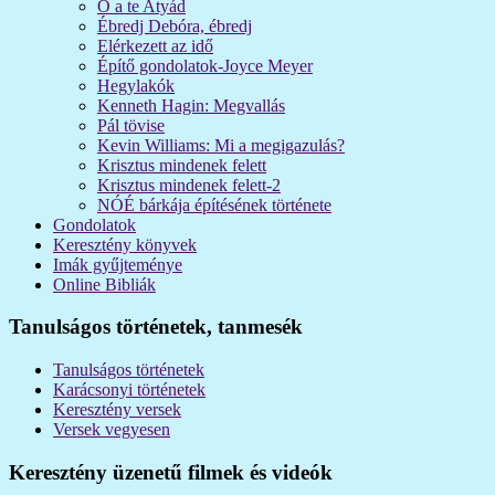
Ő a te Atyád
Ébredj Debóra, ébredj
Elérkezett az idő
Építő gondolatok-Joyce Meyer
Hegylakók
Kenneth Hagin: Megvallás
Pál tövise
Kevin Williams: Mi a megigazulás?
Krisztus mindenek felett
Krisztus mindenek felett-2
NÓÉ bárkája építésének története
Gondolatok
Keresztény könyvek
Imák gyűjteménye
Online Bibliák
Tanulságos történetek, tanmesék
Tanulságos történetek
Karácsonyi történetek
Keresztény versek
Versek vegyesen
Keresztény üzenetű filmek és videók