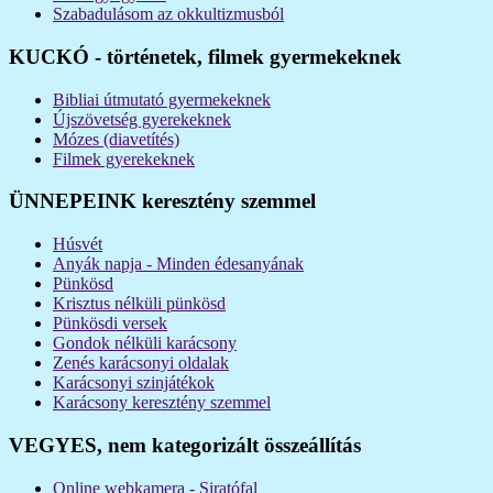
Szabadulásom az okkultizmusból
KUCKÓ - történetek, filmek gyermekeknek
Bibliai útmutató gyermekeknek
Újszövetség gyerekeknek
Mózes (diavetítés)
Filmek gyerekeknek
ÜNNEPEINK keresztény szemmel
Húsvét
Anyák napja - Minden édesanyának
Pünkösd
Krisztus nélküli pünkösd
Pünkösdi versek
Gondok nélküli karácsony
Zenés karácsonyi oldalak
Karácsonyi szinjátékok
Karácsony keresztény szemmel
VEGYES, nem kategorizált összeállítás
Online webkamera - Siratófal