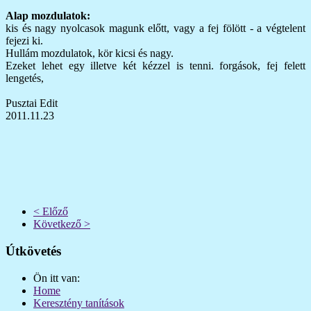
Alap mozdulatok:
kis és nagy nyolcasok magunk előtt, vagy a fej fölött - a végtelent
fejezi ki.
Hullám mozdulatok, kör kicsi és nagy.
Ezeket lehet egy illetve két kézzel is tenni. forgások, fej felett
lengetés,
Pusztai Edit
2011.11.23
< Előző
Következő >
Útkövetés
Ön itt van:
Home
Keresztény tanítások